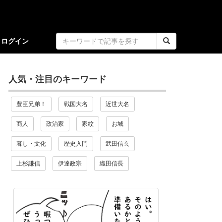
ログイン
人気・注目のキーワード
豊臣兄弟！
戦国大名
近世大名
商人
政治家
家紋
お城
暮し・文化
歴史入門
武田信玄
上杉謙信
伊達政宗
織田信長