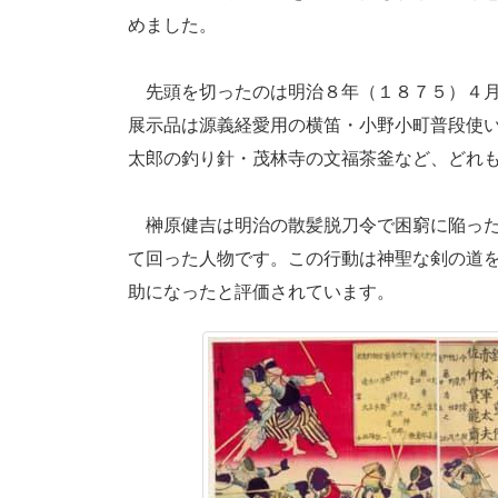
めました。
先頭を切ったのは明治８年（１８７５）４月
展示品は源義経愛用の横笛・小野小町普段使
太郎の釣り針・茂林寺の文福茶釜など、どれ
榊原健吉は明治の散髪脱刀令で困窮に陥った
て回った人物です。この行動は神聖な剣の道
助になったと評価されています。