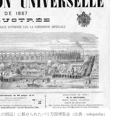
の雑誌）に載せられたパリ万国博覧会（出典：wikipedia）