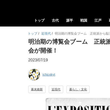
トップ
古代
源平
戦国
江戸
トップ
/
近現代
/
明治期の博覧会ブーム 正統派から駄
明治期の博覧会ブーム 正統
会が開催！
2023/07/19
ichicokyt
幕末維新
近現代
暮らし・文化