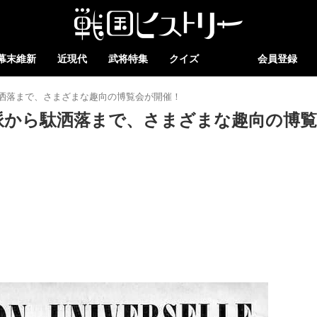
幕末維新
近現代
武将特集
クイズ
会員登録
洒落まで、さまざまな趣向の博覧会が開催！
派から駄洒落まで、さまざまな趣向の博覧