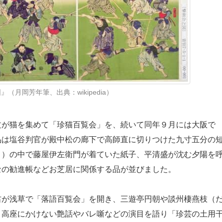
（月岡芳年筆、出典：wikipedia）
が猫を集めて「珍猫百覧会」を、続いて同年９月には大阪で
品は塩谷判官が殿中松の廊下で高師直に切りつけた九寸五分の
う）の中で藤屋伊左衛門が着ていた紙子、平清盛が沈む夕陽を
セの勧進帳などお芝居に関係する品が並びました。
が浅草で「落語百覧会」を開き、三遊亭円朝や談州棲燕枝（
り高座にかけない艶話やバレ噺などの演目を語り「珍芸の土用