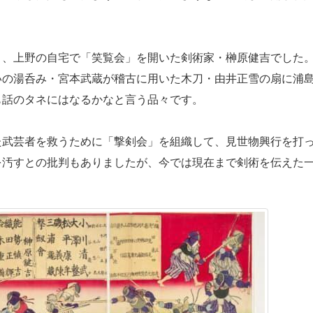
、上野の自宅で「笑覧会」を開いた剣術家・榊原健吉でした
いの湯呑み・宮本武蔵が稽古に用いた木刀・由井正雪の扇に浦
も話のタネにはなるかなと言う品々です。
武芸者を救うために「撃剣会」を組織して、見世物興行を打
を汚すとの批判もありましたが、今では現在まで剣術を伝えた