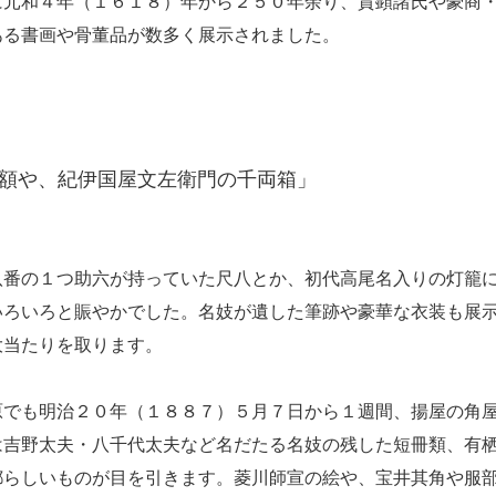
に元和４年（１６１８）年から２５０年余り、貴顕諸氏や豪商
ある書画や骨董品が数多く展示されました。
額や、紀伊国屋文左衛門の千両箱」
八番の１つ助六が持っていた尺八とか、初代高尾名入りの灯籠
いろいろと賑やかでした。名妓が遺した筆跡や豪華な衣装も展
大当たりを取ります。
でも明治２０年（１８８７）５月７日から１週間、揚屋の角
は吉野太夫・八千代太夫など名だたる名妓の残した短冊類、有
都らしいものが目を引きます。菱川師宣の絵や、宝井其角や服