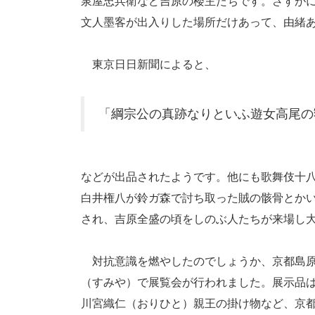
泉屋忠兵衛など吉原の楼主たちです。さすが
文人墨客が出入りした場所だけあって、由緒
東京日日新聞によると、
「綱宗公の真跡なりといふ遊女高尾の
などが出品されたようです。他にも歌舞伎十
白井権八が鈴ガ森で討ち取った賊の骸骨とか
され、吉原全盛の頃をしのぶ人たちが来場し
対抗意識を燃やしたのでしょうか、京都島原
（すみや）で展覧会が行われました。展示品
川宮織仁（おりひと）親王の掛け物など、京