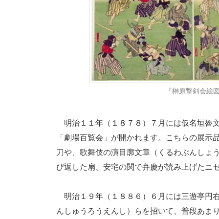
『榊原撃剣会絵図』
明治１１年（１８７８）７月には仮名垣魯文
「劇場百覧会」が開かれます。こちらの展示
刀や、歌舞伎の演目廓文章（くるわぶんしょ
び返した扇、安宅の関で弁慶が読み上げたニ
明治１９年（１８８６）６月には三遊亭円右
んしゅうろうえんし）らを招いて、普段あま