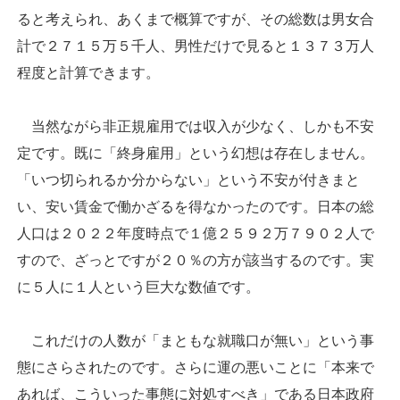
ると考えられ、あくまで概算ですが、その総数は男女合
計で２７１５万５千人、男性だけで見ると１３７３万人
程度と計算できます。
当然ながら非正規雇用では収入が少なく、しかも不安
定です。既に「終身雇用」という幻想は存在しません。
「いつ切られるか分からない」という不安が付きまと
い、安い賃金で働かざるを得なかったのです。日本の総
人口は２０２２年度時点で１億２５９２万７９０２人で
すので、ざっとですが２０％の方が該当するのです。実
に５人に１人という巨大な数値です。
これだけの人数が「まともな就職口が無い」という事
態にさらされたのです。さらに運の悪いことに「本来で
あれば、こういった事態に対処すべき」である日本政府