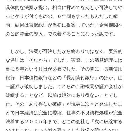
具体的な法案が提出。相当に揉めてなんとか可決してや
っとケリが付くものの、６年間もすったもんだした挙
句、結局は宮沢総理が当初に提案していた「金融機関へ
の公的資金の導入」で決着することになった訳です。
しかし、法案が可決したから終わりではなく、実質的
な処理は「それから」でした。実際、この清算処理には
更に８年という月日が必要でした。その間に、長期信用
銀行、日本債権銀行などの「長期貸付銀行」のほか、山
一証券が破綻しました。これらの金融機関や証券会社が
破綻することなど、以前は絶対にあり得ないことでし
た。その「あり得ない破綻」が現実に次々と発生したこ
とで日本経済は完全に委縮。住専の不良債権処理が完全
決着する２００５年まで、どこの会社も「次に破綻する
のはどこだ」という戦々恐々とした状況が続いたので