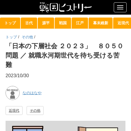
Togg
navig
トップ
古代
源平
戦国
江戸
幕末維新
近現代
トップ
/
その他
/
「日本の下層社会 ２０２３」 ８０５０
問題 ／ 就職氷河期世代を待ち受ける苦
難
2023/10/30
なのはなや
近現代
その他