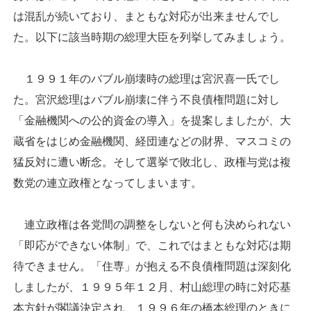
は混乱が続いており、まともな対応が出来ませんでし
た。以下に該当時期の総理大臣を列挙してみましょう。
１９９１年のバブル崩壊時の総理は宮沢喜一氏でし
た。宮沢総理はバブル崩壊に伴う不良債権問題に対し
「金融機関への公的資金の導入」を提案しましたが、大
蔵省をはじめ金融機関、経団連などの財界、マスコミの
猛反対に遭い断念。そして選挙で敗北し、政権与党は複
数党の連立政権となってしまいます。
連立政権は各党間の調整をしないと何も決められない
「即応ができない体制」で、これではまともな対応は期
待できません。「住専」が抱える不良債権問題は深刻化
しましたが、１９９５年１２月、村山総理の時に対応基
本方針が閣議決定され、１９９６年の橋本総理のときに