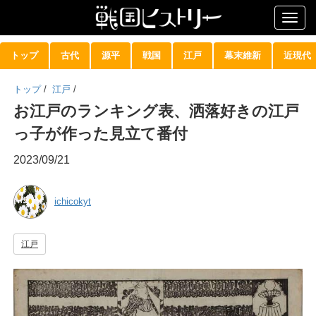
Togg
navig
トップ
古代
源平
戦国
江戸
幕末維新
近現代
トップ
/
江戸
/
お江戸のランキング表、洒落好きの江戸
っ子が作った見立て番付
2023/09/21
ichicokyt
江戸