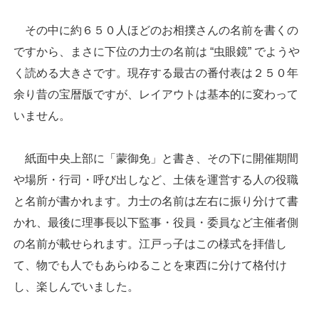
その中に約６５０人ほどのお相撲さんの名前を書くの
ですから、まさに下位の力士の名前は “虫眼鏡” でようや
く読める大きさです。現存する最古の番付表は２５０年
余り昔の宝暦版ですが、レイアウトは基本的に変わって
いません。
紙面中央上部に「蒙御免」と書き、その下に開催期間
や場所・行司・呼び出しなど、土俵を運営する人の役職
と名前が書かれます。力士の名前は左右に振り分けて書
かれ、最後に理事長以下監事・役員・委員など主催者側
の名前が載せられます。江戸っ子はこの様式を拝借し
て、物でも人でもあらゆることを東西に分けて格付け
し、楽しんでいました。