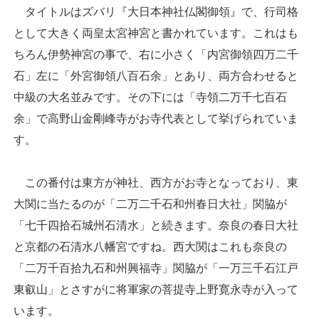
タイトルはズバリ『大日本神社仏閣御領』で、行司格
として大きく両皇太宮神宮と書かれています。これはも
ちろん伊勢神宮の事で、右に小さく「内宮御領四万二千
石」左に「外宮御領八百石余」とあり、両方合わせると
中級の大名並みです。その下には「寺領二万千七百石
余」で高野山金剛峰寺がお寺代表として挙げられていま
す。
この番付は東方が神社、西方がお寺となっており、東
大関に当たるのが「二万二千石和州春日大社」関脇が
「七千四拾石城州石清水」と続きます。奈良の春日大社
と京都の石清水八幡宮ですね。西大関はこれも奈良の
「二万千百拾九石和州興福寺」関脇が「一万三千石江戸
東叡山」とさすがに将軍家の菩提寺上野寛永寺が入って
います。