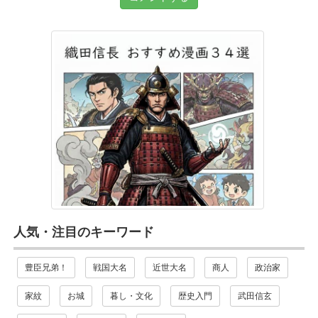
人気・注目のキーワード
豊臣兄弟！
戦国大名
近世大名
商人
政治家
家紋
お城
暮し・文化
歴史入門
武田信玄