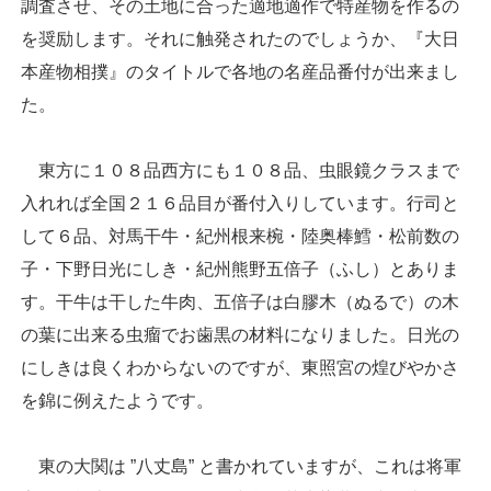
調査させ、その土地に合った適地適作で特産物を作るの
を奨励します。それに触発されたのでしょうか、『大日
本産物相撲』のタイトルで各地の名産品番付が出来まし
た。
東方に１０８品西方にも１０８品、虫眼鏡クラスまで
入れれば全国２１６品目が番付入りしています。行司と
して６品、対馬干牛・紀州根来椀・陸奥棒鱈・松前数の
子・下野日光にしき・紀州熊野五倍子（ふし）とありま
す。干牛は干した牛肉、五倍子は白膠木（ぬるで）の木
の葉に出来る虫瘤でお歯黒の材料になりました。日光の
にしきは良くわからないのですが、東照宮の煌びやかさ
を錦に例えたようです。
東の大関は ”八丈島” と書かれていますが、これは将軍