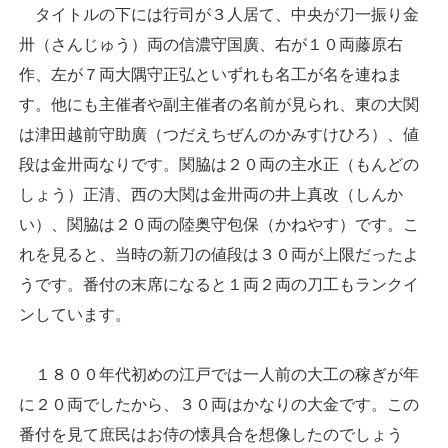
タイトルの下には行司が３人居て、中央が刀一振り金
卅（さんじゅう）両の信濃守国廣、右が１０両藤原右
作、左が７両大隅守正弘といずれも名工が名を連ねま
す。他にも主催者や副主催者の名前が見られ、東の大関
は津田越前守助廣（つだえちぜんのかみすけひろ）、値
段は金卅両なりです。関脇は２０両の主水正（もんどの
しょう）正清、西の大関は金卅両の井上真改（しんか
い）、関脇は２０両の陸奥守包保（かねやす）です。こ
れを見ると、当時の新刀の値段は３０両が上限だったよ
うです。番付の末席になると１両２両の刀工もランクイ
ンしています。
１８００年代初めの江戸では一人前の大工の稼ぎが年
に２０両でしたから、３０両はかなりの大金です。この
番付を見て庶民はお侍の懐具合を想像したのでしょう