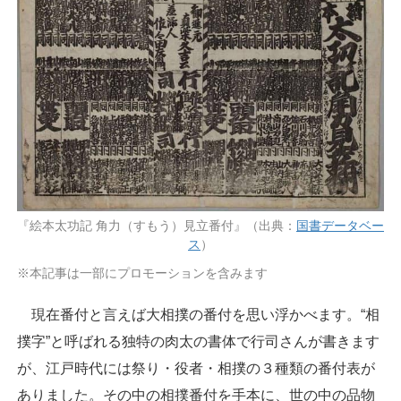
『絵本太功記 角力（すもう）見立番付』（出典：
国書データベー
ス
）
※本記事は一部にプロモーションを含みます
現在番付と言えば大相撲の番付を思い浮かべます。“相
撲字”と呼ばれる独特の肉太の書体で行司さんが書きます
が、江戸時代には祭り・役者・相撲の３種類の番付表が
ありました。その中の相撲番付を手本に、世の中の品物