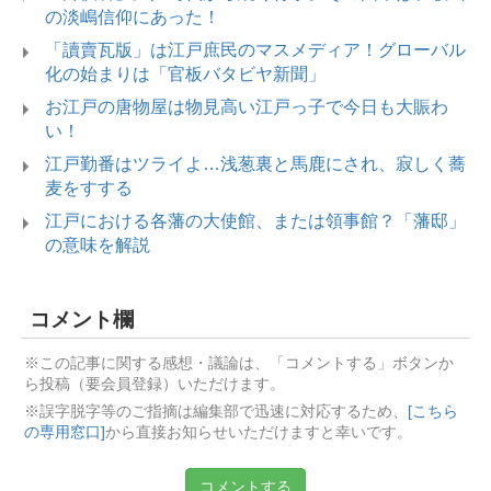
の淡嶋信仰にあった！
「讀賣瓦版」は江戸庶民のマスメディア！グローバル
化の始まりは「官板バタビヤ新聞」
お江戸の唐物屋は物見高い江戸っ子で今日も大賑わ
い！
江戸勤番はツライよ…浅葱裏と馬鹿にされ、寂しく蕎
麦をすする
江戸における各藩の大使館、または領事館？「藩邸」
の意味を解説
コメント欄
※この記事に関する感想・議論は、「コメントする」ボタンか
ら投稿（要会員登録）いただけます。
※誤字脱字等のご指摘は編集部で迅速に対応するため、
[こちら
の専用窓口]
から直接お知らせいただけますと幸いです。
コメントする