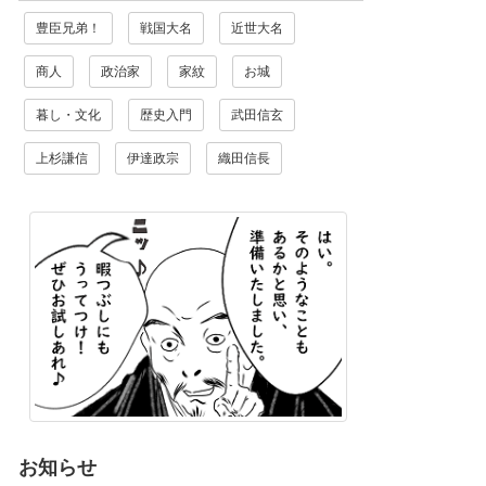
豊臣兄弟！
戦国大名
近世大名
商人
政治家
家紋
お城
暮し・文化
歴史入門
武田信玄
上杉謙信
伊達政宗
織田信長
お知らせ