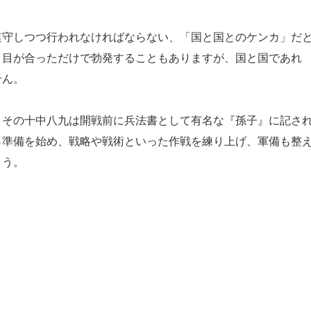
守しつつ行われなければならない、「国と国とのケンカ」だ
、目が合っただけで勃発することもありますが、国と国であれ
せん。
その十中八九は開戦前に兵法書として有名な『孫子』に記さ
ら準備を始め、戦略や戦術といった作戦を練り上げ、軍備も整
ょう。