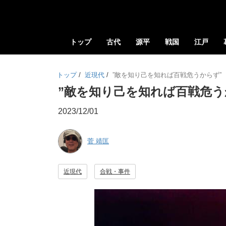
トップ
古代
源平
戦国
江戸
トップ
/
近現代
/
”敵を知り己を知れば百戦危うからず”
”敵を知り己を知れば百戦危う
2023/12/01
菅 靖匡
近現代
合戦・事件