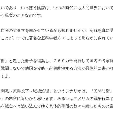
いであり、いっぽう陰謀は、いつの時代にも人間世界におい
いる現実のことなのです。
自分のアタマを働かせているかも知れませんが、それを真に
うことが、すでに著名な脳科学者方々によって明らかにされて
衛』と題した冊子を編纂し、２６０万部発行して国内の各家
力戦闘しないで他国を侵略・占領統治する方法が具体的に書か
ますよ。
開戦～原爆投下～戦後処理」というシナリオは、『民間防衛
子』の内容に近いかと思います。あるいはアメリカの戦争行為
族を滅亡へと追い込んでゆく具体的手段の数々を綴ったものと