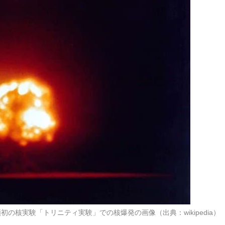
初の核実験「トリニティ実験」での核爆発の画像（出典：wikipedia）