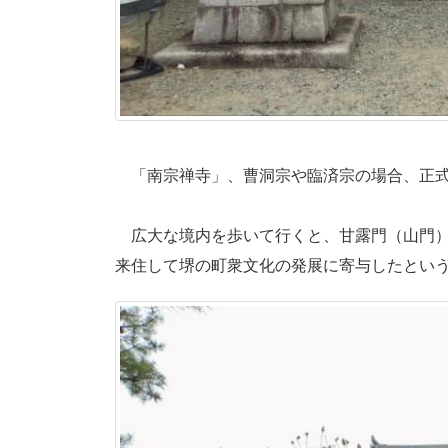
「南宗禅寺」、曹洞宗や臨済宗の場合、正式名
広大な境内を歩いて行くと、甘露門（山門）
来住して堺の町衆文化の発展に寄与したとい