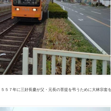
５５７年に三好長慶が父・元長の菩提を弔うために大林宗套