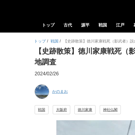
トップ
古代
源平
戦国
江戸
トップ
/
戦国
/
【史跡散策】徳川家康戦死（影武者）説
【史跡散策】徳川家康戦死（
地調査
2024/02/26
かのまお
戦国
大阪府
徳川家康
神社仏閣