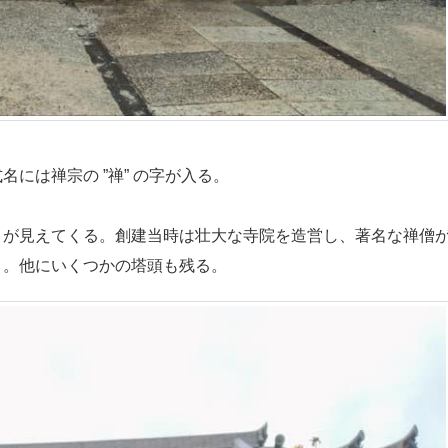
には禅宗の ”禅” の字が入る。
が見えてくる。創建当時は壮大な寺院を造営し、著名な禅僧
う。他にいくつかの塔頭も残る。