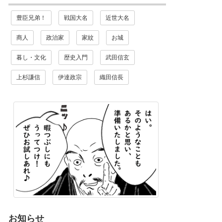
豊臣兄弟！
戦国大名
近世大名
商人
政治家
家紋
お城
暮し・文化
歴史入門
武田信玄
上杉謙信
伊達政宗
織田信長
お知らせ