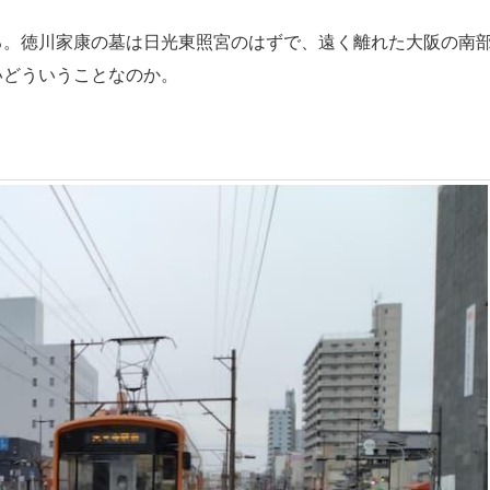
。徳川家康の墓は日光東照宮のはずで、遠く離れた大阪の南
いどういうことなのか。
。