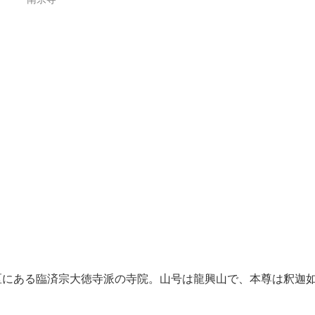
にある臨済宗大徳寺派の寺院。山号は龍興山で、本尊は釈迦