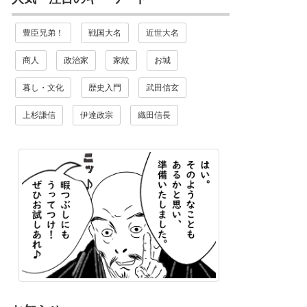
豊臣兄弟！
戦国大名
近世大名
商人
政治家
家紋
お城
暮し・文化
歴史入門
武田信玄
上杉謙信
伊達政宗
織田信長