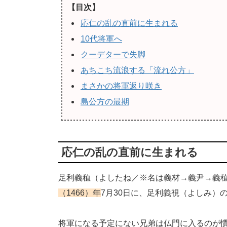
【目次】
応仁の乱の直前に生まれる
10代将軍へ
クーデターで失脚
あちこち流浪する「流れ公方」
まさかの将軍返り咲き
島公方の最期
応仁の乱の直前に生まれる
足利義稙（よしたね／※名は義材→義尹→義
（1466）年
7月30日に、足利義視（よしみ）
将軍になる予定にない兄弟は仏門に入るのが