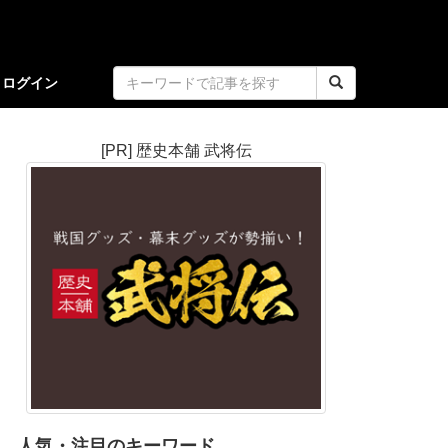
ログイン
[PR] 歴史本舗 武将伝
人気・注目のキーワード