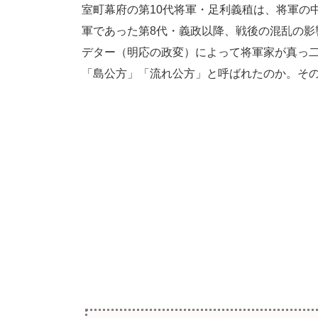
室町幕府の第10代将軍・足利義稙は、将軍の
軍であった第8代・義政以降、戦後の混乱の影
デター（明応の政変）によって将軍家が真っ
「島公方」「流れ公方」と呼ばれたのか。そ