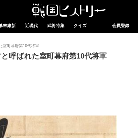
幕末維新
近現代
武将特集
クイズ
会員登録
た室町幕府第10代将軍
と呼ばれた室町幕府第10代将軍