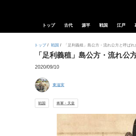
トップ
古代
源平
戦国
江戸
トップ
/
戦国
/
「足利義稙」島公方・流れ公方と呼ばれ
「足利義稙」島公方・流れ公方
2020/09/10
東滋実
戦国
将軍・天皇