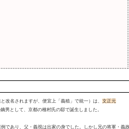
稙と改名されますが、便宜上「義稙」で統一）は、
文正元
の嫡男として、京都の種村氏の邸で誕生しました。
慣例であり、父・義視は出家の身でした。しかし兄の将軍・義