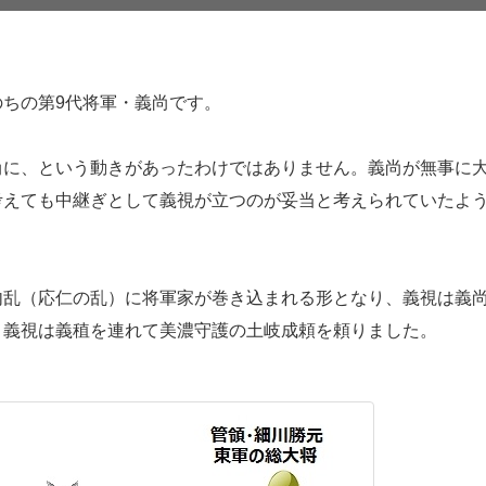
ちの第9代将軍・義尚です。
尚に、という動きがあったわけではありません。義尚が無事に
考えても中継ぎとして義視が立つのが妥当と考えられていたよ
内乱（応仁の乱）に将軍家が巻き込まれる形となり、義視は義
、義視は義稙を連れて美濃守護の土岐成頼を頼りました。