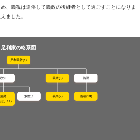
ため、義視は還俗して義政の後継者として過ごすことになりま
迎えました。
足利家の略系図
足利義教(6)
政知
義政(8)
義視
清晃
潤童子
義尚(9)
義稙(10)
澄、11)