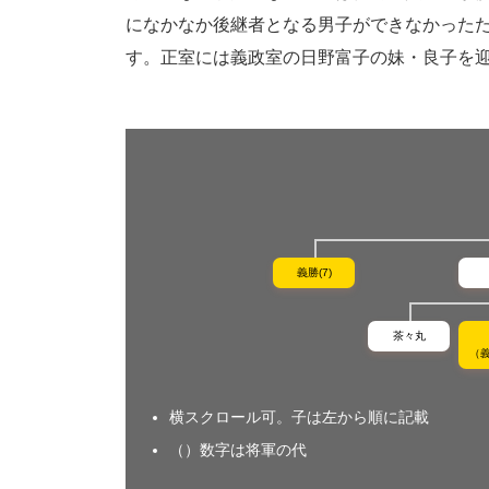
になかなか後継者となる男子ができなかった
す。正室には義政室の日野富子の妹・良子を
義勝(7)
茶々丸
（義
横スクロール可。子は左から順に記載
（）数字は将軍の代