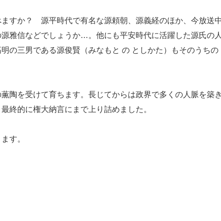
ますか？ 源平時代で有名な源頼朝、源義経のほか、今放送
の源雅信などでしょうか…。他にも平安時代に活躍した源氏の
明の三男である源俊賢（みなもと の としかた）もそのうちの
薫陶を受けて育ちます。長じてからは政界で多くの人脈を築
、最終的に権大納言にまで上り詰めました。
きます。