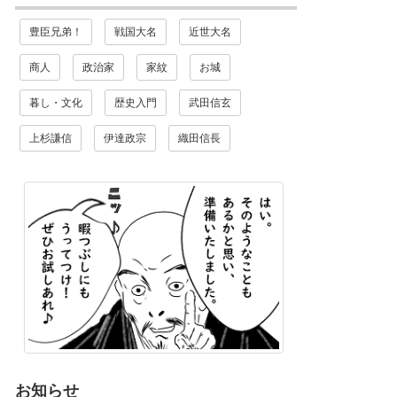
豊臣兄弟！
戦国大名
近世大名
商人
政治家
家紋
お城
暮し・文化
歴史入門
武田信玄
上杉謙信
伊達政宗
織田信長
お知らせ