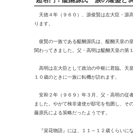
天徳４年（９６０）、源俊賢は左大臣・源高
ります。
俊賢の一族である醍醐源氏は、醍醐天皇の皇
関わってきました。父・高明は醍醐天皇の第
高明は左大臣として政治の中枢に君臨。天皇
１０歳のときに一族に転機が訪れます。
安和２年（９６９）年３月、父・高明の従者
ました。やがて検非違使が邸宅を包囲し、そ
藤原氏による策略だったようです。
『栄花物語』には、１１～１２歳くらいにな