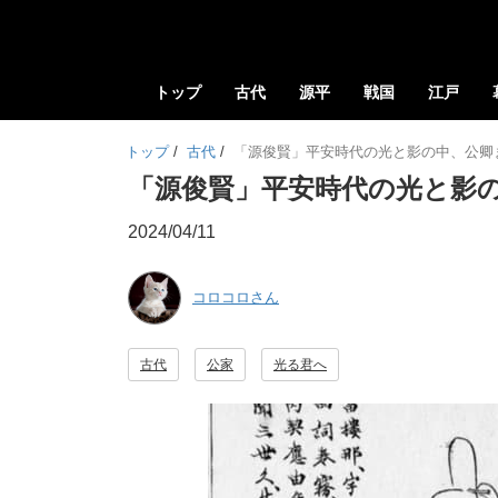
トップ
古代
源平
戦国
江戸
トップ
/
古代
/
「源俊賢」平安時代の光と影の中、公卿
「源俊賢」平安時代の光と影
2024/04/11
コロコロさん
古代
公家
光る君へ