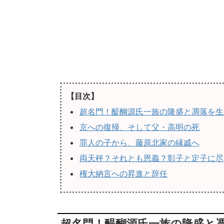
【目次】
超名門！醍醐源氏一族の隆盛と凋落を生
京への復帰、そして父・高明の死
罪人の子から、藤原北家の縁戚へ
両天秤？それとも恩義？彰子と定子に尽
権大納言への昇進と辞任
超名門！醍醐源氏一族の隆盛と