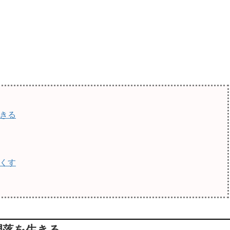
きる
くす
凋落を生きる