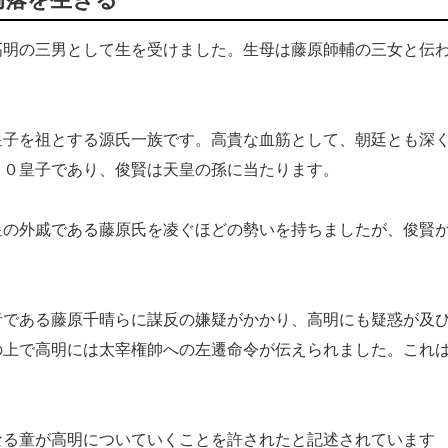
明の三男として生を受けました。生母は藤原師輔の三女と伝
子を祖とする源氏一族です。高貴な血筋として、朝廷とも深
１０皇子であり、俊賢は天皇の孫に当たります。
の外戚である藤原氏を凌ぐほどの勢いを持ちましたが、俊賢
である藤原千晴らに謀反の嫌疑がかかり、高明にも疑惑が及
の上で高明には太宰権帥への左遷命令が伝えられました。これ
る童が高明についていくことを許されたと記述されています