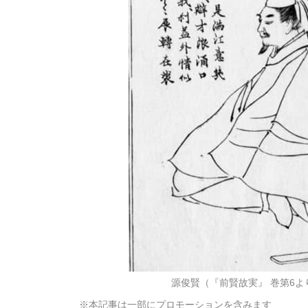
源俊賢（『前賢故実』 巻第6
※本記事は一部にプロモーションを含みます