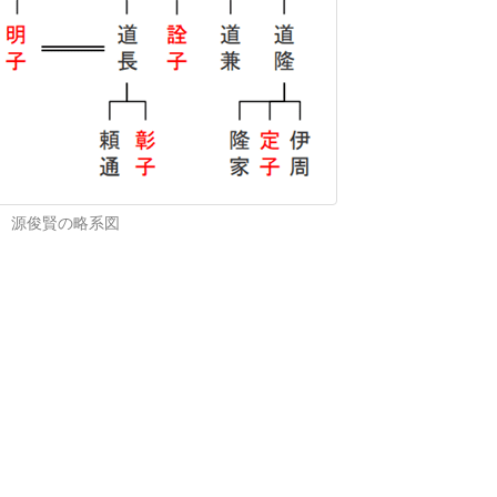
源俊賢の略系図