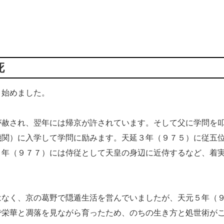
死
始めました。
赦され、翌年には帰京が許されています。そして父に学問を
機関）に入学して学問に励みます。天延３年（９７５）に従五
２年（９７７）には侍従として天皇の身辺に近侍するなど、着
なく、京の葛野で隠遁生活を営んでいましたが、天元５年（
で栄華と凋落を見ながら育ったため、のちの生き方と処世術が