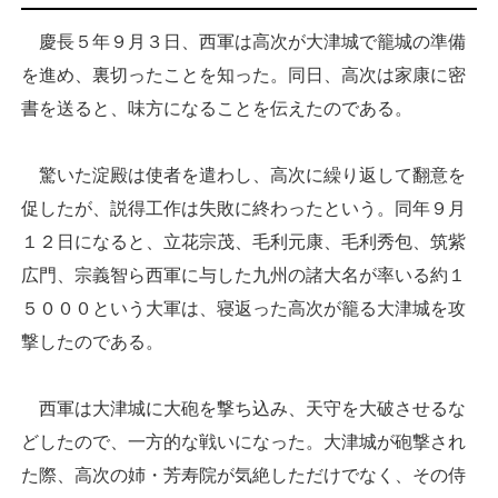
慶長５年９月３日、西軍は高次が大津城で籠城の準備
を進め、裏切ったことを知った。同日、高次は家康に密
書を送ると、味方になることを伝えたのである。
驚いた淀殿は使者を遣わし、高次に繰り返して翻意を
促したが、説得工作は失敗に終わったという。同年９月
１２日になると、立花宗茂、毛利元康、毛利秀包、筑紫
広門、宗義智ら西軍に与した九州の諸大名が率いる約１
５０００という大軍は、寝返った高次が籠る大津城を攻
撃したのである。
西軍は大津城に大砲を撃ち込み、天守を大破させるな
どしたので、一方的な戦いになった。大津城が砲撃され
た際、高次の姉・芳寿院が気絶しただけでなく、その侍