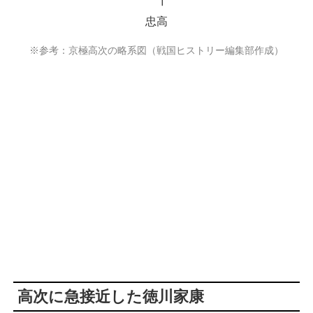
┃
忠高
※参考：京極高次の略系図（戦国ヒストリー編集部作成）
高次に急接近した徳川家康