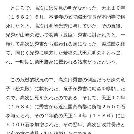
ところで、高次には先見の明がなかった。天正１０年
（１５８２）６月、本能寺の変で織田信長が本能寺で横
死したとき、高次は明智光秀に与していた。その直後、
光秀が山崎の戦いで羽柴（豊臣）秀吉に討たれると、一
転して高次は秀吉から追われる身になった。美濃国を経
て、同じく光秀に味方した若狭の武田元明のもとへ逃
れ、一時期は柴田勝家に匿われる始末だったという。
この危機的状況の中、高次は秀吉の側室だった妹の竜
子（松丸殿）に救われた。竜子が秀吉に助命を嘆願した
ので、高次は死を免れたのである。そして、天正１２年
（１５８４）に秀吉から近江国高島郡に所領２５００石
を与えられ、その２年後の天正１４年（１５８６）には
５０００石を加増された。その翌年、高次は浅井長政と
お市の方の遺児・初と結婚したのである。