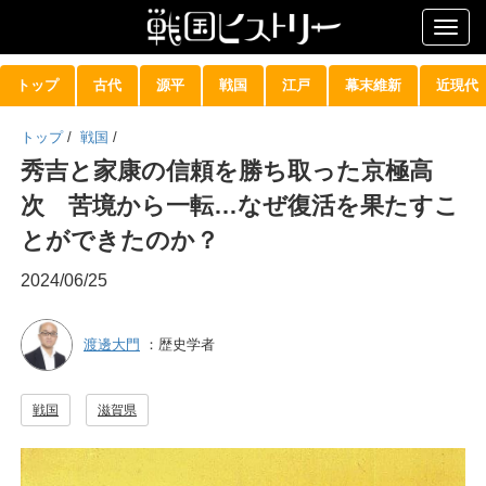
Togg
navig
トップ
古代
源平
戦国
江戸
幕末維新
近現代
トップ
/
戦国
/
秀吉と家康の信頼を勝ち取った京極高
次 苦境から一転…なぜ復活を果たすこ
とができたのか？
2024/06/25
渡邊大門
：歴史学者
戦国
滋賀県