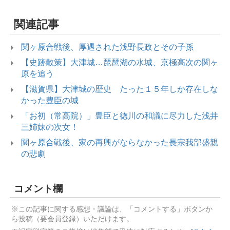
関連記事
関ヶ原合戦後、厚遇された浅野長政とその子孫
【史跡散策】大津城…琵琶湖の水城、京極高次の関ヶ
原を追う
【滋賀県】大津城の歴史 たった１５年しか存在しな
かった豊臣の城
「お初（常高院）」豊臣と徳川の和議に尽力した浅井
三姉妹の次女！
関ヶ原合戦後、家の再興がならなかった長宗我部盛親
の悲劇
コメント欄
※この記事に関する感想・議論は、「コメントする」ボタンか
ら投稿（要会員登録）いただけます。