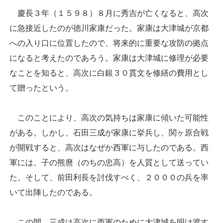
慶長３年（１５９８）８月に秀吉が亡くなると、高次
に急接近したのが徳川家康だった。家康は大津城が京都
への入り口に位置したので、将来的に重要な攻防の拠点
になると考えたのであろう。家康は大津城に修理が必要
なことを知ると、高次に白銀３０貫文を修繕の費用とし
て贈ったという。
このことにより、高次の気持ちは家康に傾いた可能性
がある。しかし、石田三成が家康に挙兵し、関ヶ原合戦
が開戦すると、高次はなぜか西軍に与したのである。西
軍には、子の熊麿（のちの忠高）を人質として送ってい
た。そして、前田利長を討伐すべく、２０００の兵を率
いて出陣したのである。
この間、三成は高次に西軍のために大津城を明け渡す