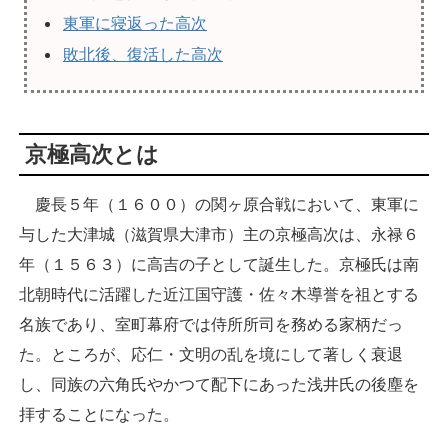
東軍に寝返った高次
敗北後、復活した高次
京極高次とは
慶長５年（１６００）の関ヶ原合戦において、東軍に
与した大津城（滋賀県大津市）主の京極高次は、永禄６
年（１５６３）に高吉の子として誕生した。京極氏は南
北朝時代に活躍した近江国守護・佐々木導誉を祖とする
名族であり、室町幕府では侍所所司を務める家柄だっ
た。ところが、応仁・文明の乱を境にして著しく衰退
し、同族の六角氏やかつて配下にあった浅井氏の後塵を
拝することになった。