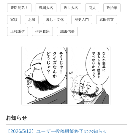
豊臣兄弟！
戦国大名
近世大名
商人
政治家
家紋
お城
暮し・文化
歴史入門
武田信玄
上杉謙信
伊達政宗
織田信長
お知らせ
【2026/5/13】ユーザー投稿機能終了のお知らせ