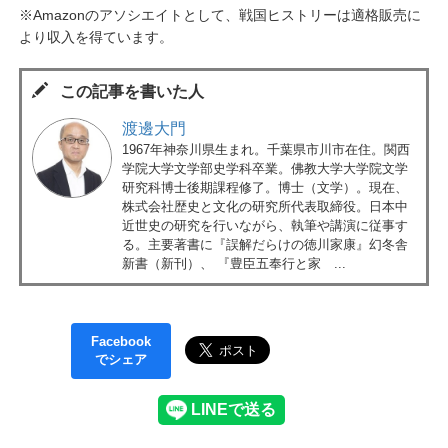
※Amazonのアソシエイトとして、戦国ヒストリーは適格販売に
より収入を得ています。
この記事を書いた人
渡邊大門
1967年神奈川県生まれ。千葉県市川市在住。関西
学院大学文学部史学科卒業。佛教大学大学院文学
研究科博士後期課程修了。博士（文学）。現在、
株式会社歴史と文化の研究所代表取締役。日本中
近世史の研究を行いながら、執筆や講演に従事す
る。主要著書に『誤解だらけの徳川家康』幻冬舎
新書（新刊）、 『豊臣五奉行と家 ...
Facebook
でシェア