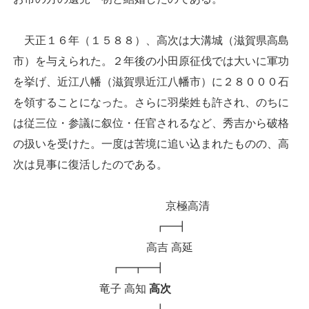
天正１６年（１５８８）、高次は大溝城（滋賀県高島
市）を与えられた。２年後の小田原征伐では大いに軍功
を挙げ、近江八幡（滋賀県近江八幡市）に２８０００石
を領することになった。さらに羽柴姓も許され、のちに
は従三位・参議に叙位・任官されるなど、秀吉から破格
の扱いを受けた。一度は苦境に追い込まれたものの、高
次は見事に復活したのである。
京極高清
┏━┫
高吉 高延
┏━┳━┫
竜子 高知
高次