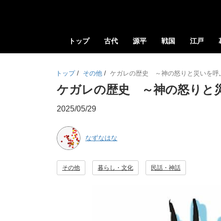
トップ
古代
源平
戦国
江戸
トップ
/
その他
/
ケガレの歴史 ～神の怒りと災いを呼
ケガレの歴史 ～神の怒りと
2025/05/29
なずなはな
その他
暮らし・文化
民話・神話