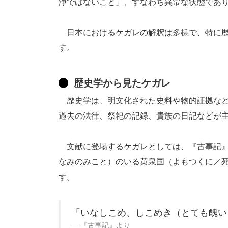
浄ではないこと」、すなわち異常な状態であ
日本におけるケガレの解釈は多様で、特に歴
す。
歴史学から見たケガレ
歴史学は、明文化された史料や物的証拠など
過去の法律、祭祀の記録、貴族の日記などが
文献に登場するケガレとしては、『古事記』
なみのみこと）のいる黄泉国（よもつくに／
す。
「いなしこめ、しこめき（とても醜い
『古事記』より