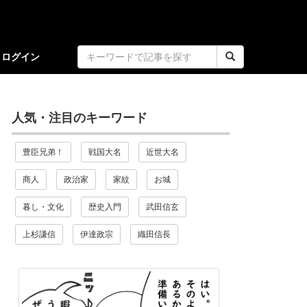
ログイン
人気・注目のキーワード
豊臣兄弟！
戦国大名
近世大名
商人
政治家
家紋
お城
暮し・文化
歴史入門
武田信玄
上杉謙信
伊達政宗
織田信長