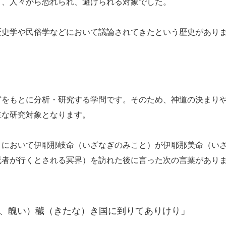
り、人々から恐れられ、避けられる対象でした。
史学や民俗学などにおいて議論されてきたという歴史があり
をもとに分析・研究する学問です。そのため、神道の決まり
主な研究対象となります。
において伊耶那岐命（いざなぎのみこと）が伊耶那美命（い
死者が行くとされる冥界）を訪れた後に言った次の言葉があり
、醜い）穢（きたな）き国に到りてありけり」