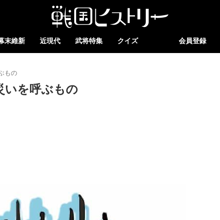
幕末維新
近現代
武将特集
クイズ
会員登録
ぶもの
災いを呼ぶもの