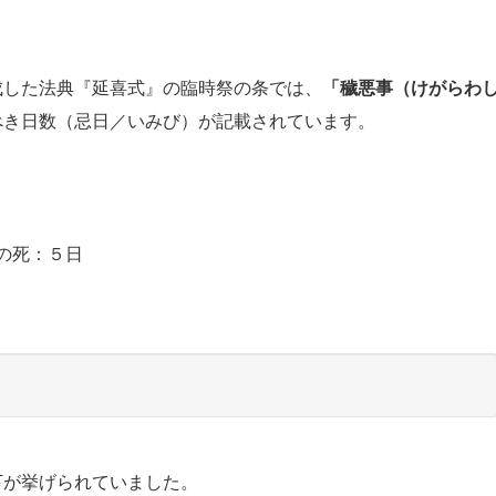
した法典『延喜式』の臨時祭の条では、
「穢悪事（けがらわ
べき日数（忌日／いみび）が記載されています。
の死：５日
が挙げられていました。