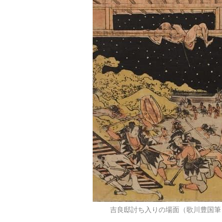
吉良邸討ち入りの場面（歌川豊国筆『