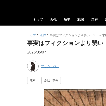
トップ
古代
源平
戦国
江戸
トップ
/
江戸
/
事実はフィクションより弱い！？ ～忠
事実はフィクションより弱い
2025/05/07
プラム・ベル
江戸
合戦・事件