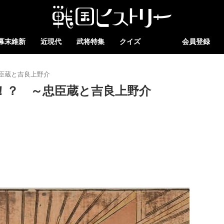
幕末維新
近現代
武将特集
クイズ
会員登録
臣蔵と吉良上野介
！？ ～忠臣蔵と吉良上野介