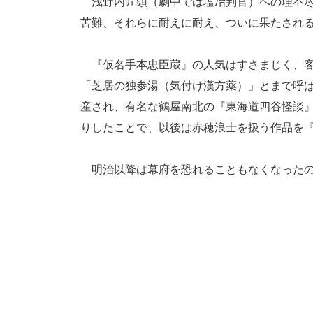
浅野内匠頭（劇中では塩冶判官）への理不尽
苦難、それらに耐えに耐え、ついに果たされ
『仮名手本忠臣蔵』の人気はすさまじく、客
「芝居の独参湯（気付け漢方薬）」とまで呼
産され、有名な鶴屋南北の『東海道四谷怪談
りしたことで、以後は赤穂浪士を扱う作品を
明治以降は幕府を恐れることもなくなったの