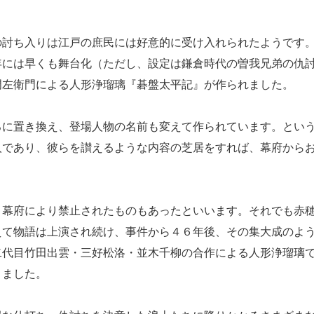
討ち入りは江戸の庶民には好意的に受け入れられたようです
年には早くも舞台化（ただし、設定は鎌倉時代の曽我兄弟の仇
門左衛門による人形浄瑠璃『碁盤太平記』が作られました。
に置き換え、登場人物の名前も変えて作られています。とい
人であり、彼らを讃えるような内容の芝居をすれば、幕府から
幕府により禁止されたものもあったといいます。それでも赤
えて物語は上演され続け、事件から４６年後、その集大成のよ
二代目竹田出雲・三好松洛・並木千柳の合作による人形浄瑠璃
りました。