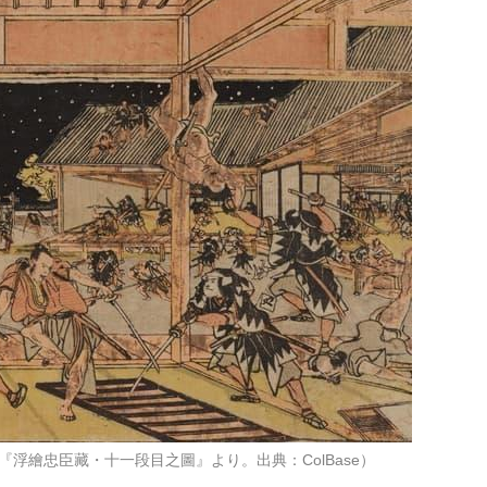
浮繪忠臣藏・十一段目之圖』より。出典：ColBase）