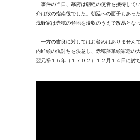
事件の当日、幕府は朝廷の使者を接待してい
介は彼の指南役でした。朝廷への面子もあっ
浅野家は赤穂の領地を没収のうえで改易とな
一方の吉良に対してはお咎めはありませんで
内匠頭の仇討ちを決意し、赤穂藩筆頭家老の
翌元禄１５年（１７０２）１２月１４日に討