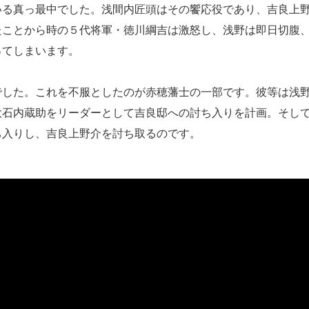
る真っ最中でした。浅間内匠頭はその饗応役であり、吉良上
たことから時の５代将軍・徳川綱吉は激怒し、浅野は即日切腹
ってしまいます。
した。これを不服としたのが赤穂藩士の一部です。彼等は浅
大石内蔵助をリーダーとして吉良邸への討ち入りを計画。そし
ち入りし、吉良上野介を討ち取るのです。