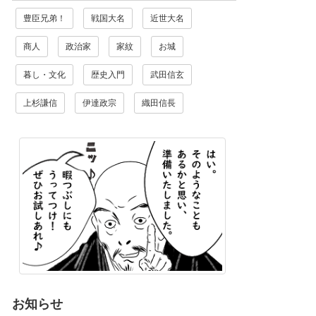
豊臣兄弟！
戦国大名
近世大名
商人
政治家
家紋
お城
暮し・文化
歴史入門
武田信玄
上杉謙信
伊達政宗
織田信長
お知らせ