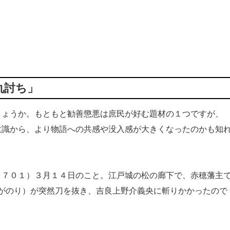
仇討ち」
ょうか。もともと勧善懲悪は庶民が好む題材の１つですが、
意識から、より物語への共感や没入感が大きくなったのかも知
７０１）３月１４日のこと。江戸城の松の廊下で、赤穂藩主
ながのり）が突然刀を抜き、吉良上野介義央に斬りかかったので