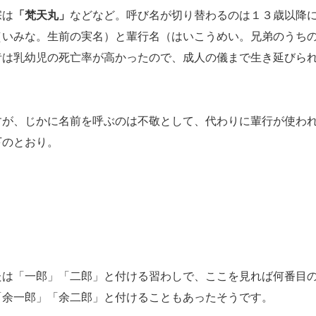
宗は
「梵天丸」
などなど。呼び名が切り替わるのは１３歳以降
（いみな。生前の実名）と輩行名（はいこうめい。兄弟のうち
昔は乳幼児の死亡率が高かったので、成人の儀まで生き延びら
が、じかに名前を呼ぶのは不敬として、代わりに輩行が使わ
下のとおり。
は「一郎」「二郎」と付ける習わしで、ここを見れば何番目
「余一郎」「余二郎」と付けることもあったそうです。