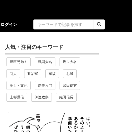
ログイン
人気・注目のキーワード
豊臣兄弟！
戦国大名
近世大名
商人
政治家
家紋
お城
暮し・文化
歴史入門
武田信玄
上杉謙信
伊達政宗
織田信長