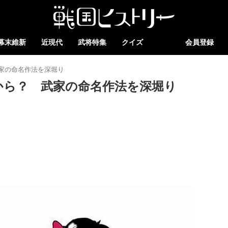
幕末維新
近現代
武将特集
クイズ
会員登録
家の命名作法を深堀り
から？ 武家の命名作法を深堀り