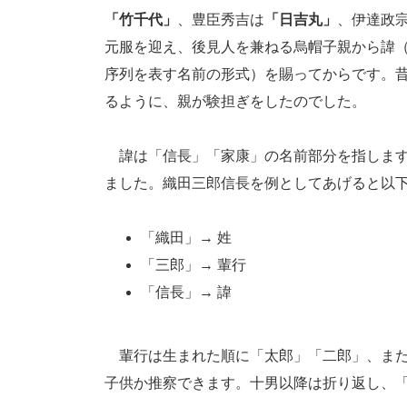
「竹千代」
、豊臣秀吉は
「日吉丸」
、伊達政
元服を迎え、後見人を兼ねる烏帽子親から諱
序列を表す名前の形式）を賜ってからです。
るように、親が験担ぎをしたのでした。
諱は「信長」「家康」の名前部分を指します
ました。織田三郎信長を例としてあげると以
「織田」→ 姓
「三郎」→ 輩行
「信長」→ 諱
輩行は生まれた順に「太郎」「二郎」、また
子供か推察できます。十男以降は折り返し、