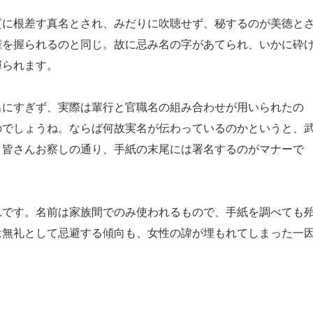
に根差す真名とされ、みだりに吹聴せず、秘するのが美徳と
権を握られるのと同じ。故に忌み名の字があてられ、いかに砕
憚られます。
にすぎず、実際は輩行と官職名の組み合わせが用いられたの
のでしょうね。ならば何故実名が伝わっているのかというと、
。皆さんお察しの通り、手紙の末尾には署名するのがマナーで
です。名前は家族間でのみ使われるもので、手紙を調べても
は無礼として忌避する傾向も、女性の諱が埋もれてしまった一