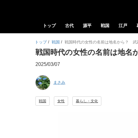
トップ
古代
源平
戦国
江戸
トップ
/
戦国
/
戦国時代の女性の名前は地名から？ 武
戦国時代の女性の名前は地名
2025/03/07
まさみ
戦国
女性
暮らし・文化