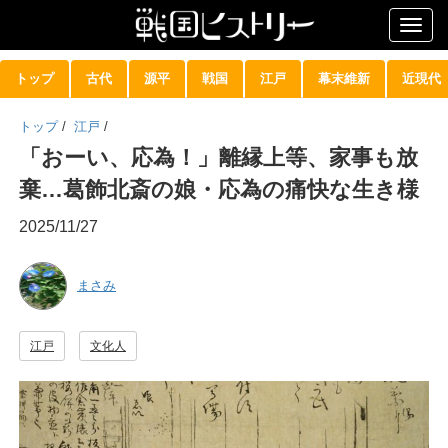
Togg
navig
トップ
古代
源平
戦国
江戸
幕末維新
近現代
トップ
/
江戸
/
「おーい、応為！」離縁上等、家事も放
棄…葛飾北斎の娘・応為の痛快な生き様
2025/11/27
まさみ
江戸
文化人