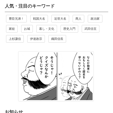
人気・注目のキーワード
豊臣兄弟！
戦国大名
近世大名
商人
政治家
家紋
お城
暮し・文化
歴史入門
武田信玄
上杉謙信
伊達政宗
織田信長
お知らせ