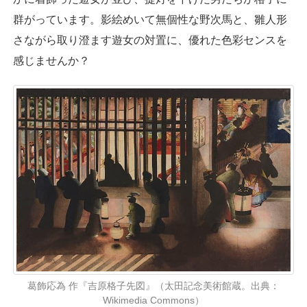
群がっています。影絵めいて無個性な野次馬と、雛人形
さながら取り澄ます遊女の対置に、優れた色彩センスを
感じませんか？
葛飾応為 作『吉原格子先図』（太田記念美術館蔵。出典：
Wikimedia Commons）