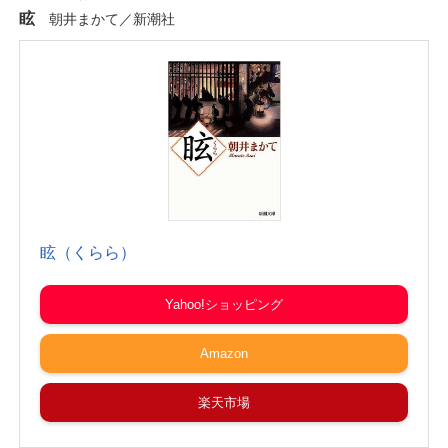
眩
朝井まかて／新潮社
眩（くらら）
Yahoo!ショッピング
Amazon
楽天市場