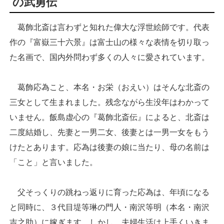
の武勇伝
葛飾北斎は言わずと知れた偉大な浮世絵師です。代表
作の『富嶽三十六景』は富士山の様々な表情を切り取っ
た名画で、国内外問わず多くの人々に愛されています。
葛飾応為こと、本名・お栄（おえい）はそんな北斎の
三女として生まれました。残念ながら生没年はわかって
いません。飯島虚心の『葛飾北斎伝』によると、北斎は
二度結婚し、先妻と一男二女、後妻とは一男一女をもう
けたとあります。応為は後妻の娘に当たり、母の名前は
「こと」と言いました。
父そっくりの跳ねっ返りに育った応為は、年頃になる
と同時に、３代目堤等琳の門人・南沢等明（本名・南沢
吉之助）に嫁ぎます。しかし、夫婦生活は上手くいきま