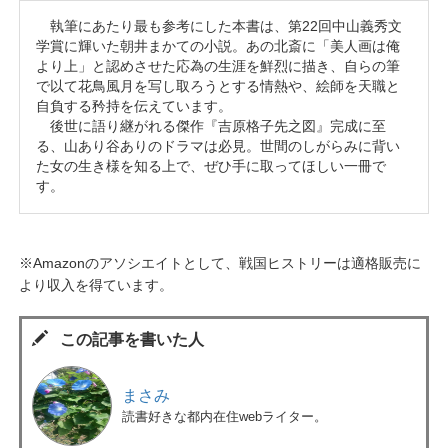
執筆にあたり最も参考にした本書は、第22回中山義秀文
学賞に輝いた朝井まかての小説。あの北斎に「美人画は俺
より上」と認めさせた応為の生涯を鮮烈に描き、自らの筆
で以て花鳥風月を写し取ろうとする情熱や、絵師を天職と
自負する矜持を伝えています。
後世に語り継がれる傑作『吉原格子先之図』完成に至
る、山あり谷ありのドラマは必見。世間のしがらみに背い
た女の生き様を知る上で、ぜひ手に取ってほしい一冊で
す。
※Amazonのアソシエイトとして、戦国ヒストリーは適格販売に
より収入を得ています。
この記事を書いた人
まさみ
読書好きな都内在住webライター。