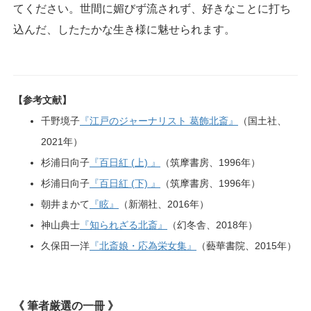
てください。世間に媚びず流されず、好きなことに打ち
込んだ、したたかな生き様に魅せられます。
【参考文献】
千野境子
『江戸のジャーナリスト 葛飾北斎』
（国土社、
2021年）
杉浦日向子
『百日紅 (上) 』
（筑摩書房、1996年）
杉浦日向子
『百日紅 (下) 』
（筑摩書房、1996年）
朝井まかて
『眩』
（新潮社、2016年）
神山典士
『知られざる北斎』
（幻冬舎、2018年）
久保田一洋
『北斎娘・応為栄女集』
（藝華書院、2015年）
《 筆者厳選の一冊 》