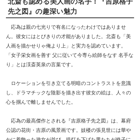
北斎も認める美人画の名手！『吉原格子
先之図』の趣深い魅力
応為は親の七光りで有名になったわけではありませ
ん。彼女にはとびきりの才能がありました。北斎も「美
人画を描かせりゃ俺より上」と実力を認めています。
「女子栄女画を善す 父に従いて今専ら絵師をなす 名手な
り」とは渓斎英泉の言葉です。
ロケーションを引き立てる明暗のコントラストを意識
し、ドラマチックな陰影を描き出す彼女の絵は、人々の
心を掴んで離しませんでした。
応為の最高傑作とされる『吉原格子先之図』は、幕府
公認の花街・吉原の風景画です。妓楼の張見世には華や
かに着飾った遊女が並び、提灯を下げた男たちが格子に