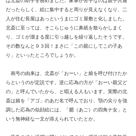
は北斎の助手を務めました。家事が苦手なのは親子共通
だったらしく、絵に集中すると周りが見えなくなり、二
人が住む長屋はあっというまにゴミ屋敷と化しました。
北斎に至っては、そこらじゅうに鼻紙を散らかしまく
り、ゴミが溜まる度に引っ越しを繰り返したそうです。
その数なんと９３回！まさに「この親にしてこの子あ
り」といったところでしょうか。
画号の由来は、北斎が「おーい」と娘を呼び付けたか
らというのが定説です。逆に応為の方が「おーい親父ど
の」と呼んでいたから、と唱える人もいます。実際の北
斎は娘を「アゴ」のあだ名で呼んでおり、顎の尖りを強
調した応為の似顔絵には、「腮（あご）の四角ナ女」と
いう無神経な一文が添えられていたとか。