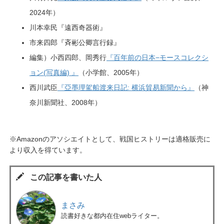
2024年）
川本幸民『遠西奇器術』
市来四郎『斉彬公卿言行録』
編集）小西四郎、岡秀行
『百年前の日本−モースコレクシ
ョン(写真編) 』
（小学館、2005年）
西川武臣
『亞墨理駕船渡来日記: 横浜貿易新聞から』
（神
奈川新聞社、2008年）
※Amazonのアソシエイトとして、戦国ヒストリーは適格販売に
より収入を得ています。
この記事を書いた人
まさみ
読書好きな都内在住webライター。