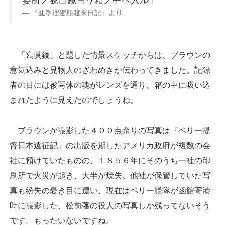
『亜墨理駕船渡来日記』より
「寫眞鏡」と題した情景スケッチからは、ブラウンの
意気込みと見物人のざわめきが伝わってきました。記録
者の目には被写体の魂がレンズを通り、箱の中に吸い込
まれたように見えたのでしょうね。
ブラウンが撮影した４００点余りの写真は『ペリー提
督日本遠征記』の出版を期したアメリカ政府が複数の会
社に預けていたものの、１８５６年にそのうち一社の印
刷所で火災が起き、大半が焼失。他社が保管していた写
真も紛失の憂き目に遭い、現在はペリー艦隊が函館寄港
時に撮影した、松前藩の役人の写真しか残ってないそう
です。もったいないですね。