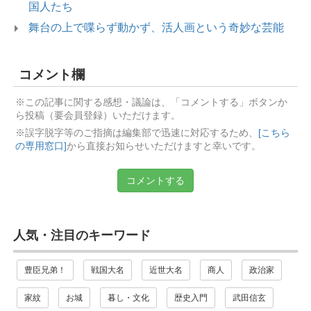
国人たち
舞台の上で喋らず動かず、活人画という奇妙な芸能
コメント欄
※この記事に関する感想・議論は、「コメントする」ボタンか
ら投稿（要会員登録）いただけます。
※誤字脱字等のご指摘は編集部で迅速に対応するため、
[こちら
の専用窓口]
から直接お知らせいただけますと幸いです。
コメントする
人気・注目のキーワード
豊臣兄弟！
戦国大名
近世大名
商人
政治家
家紋
お城
暮し・文化
歴史入門
武田信玄