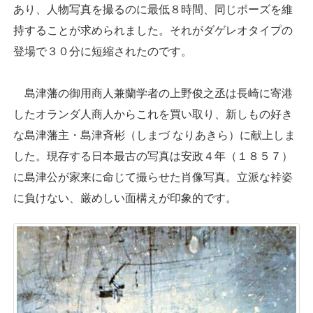
あり、人物写真を撮るのに最低８時間、同じポーズを維
持することが求められました。それがダゲレオタイプの
登場で３０分に短縮されたのです。
島津藩の御用商人兼蘭学者の上野俊之丞は長崎に寄港
したオランダ人商人からこれを買い取り、新しもの好き
な島津藩主・島津斉彬（しまづ なりあきら）に献上しま
した。現存する日本最古の写真は安政４年（１８５７）
に島津公が家来に命じて撮らせた肖像写真。立派な裃姿
に負けない、厳めしい面構えが印象的です。