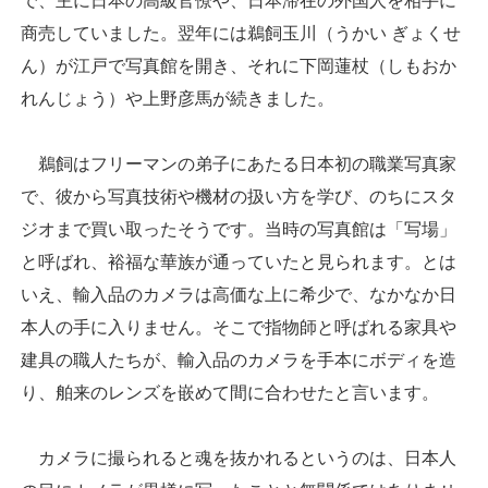
で、主に日本の高級官僚や、日本滞在の外国人を相手に
商売していました。翌年には鵜飼玉川（うかい ぎょくせ
ん）が江戸で写真館を開き、それに下岡蓮杖（しもおか
れんじょう）や上野彦馬が続きました。
鵜飼はフリーマンの弟子にあたる日本初の職業写真家
で、彼から写真技術や機材の扱い方を学び、のちにスタ
ジオまで買い取ったそうです。当時の写真館は「写場」
と呼ばれ、裕福な華族が通っていたと見られます。とは
いえ、輸入品のカメラは高価な上に希少で、なかなか日
本人の手に入りません。そこで指物師と呼ばれる家具や
建具の職人たちが、輸入品のカメラを手本にボディを造
り、舶来のレンズを嵌めて間に合わせたと言います。
カメラに撮られると魂を抜かれるというのは、日本人