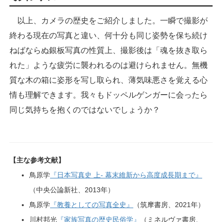
以上、カメラの歴史をご紹介しました。一瞬で撮影が
終わる現在の写真と違い、何十分も同じ姿勢を保ち続け
ねばならぬ銀板写真の性質上、撮影後は「魂を抜き取ら
れた」ような疲労に襲われるのは避けられません。無機
質な木の箱に姿形を写し取られ、薄気味悪さを覚える心
情も理解できます。我々もドッペルゲンガーに会ったら
同じ気持ちを抱くのではないでしょうか？
【主な参考文献】
鳥原学
『日本写真史 上- 幕末維新から高度成長期まで』
（中央公論新社、2013年）
鳥原学
『教養としての写真全史』
（筑摩書房、2021年）
川村邦光
『家族写真の歴史民俗学』
（ミネルヴァ書房、