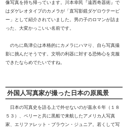
像写真を持ち帰っています。川本幸民『遠西奇器術』で
はダゲレオタイプのカメラが「直写影鏡ダゲロウテーピ
ー」として紹介されていました。男の子のロマンが詰ま
った、大変かっこいい名前です。
のちに島津公は本格的にカメラにハマり、自ら写真撮
影に挑んだそうです。文明の利器に対する恐怖心を克服
できたならめでたいですね。
外国人写真家が撮った日本の原風景
日本の写真史を語る上で外せないのが嘉永６年（１８
５３）、ペリーと共に黒船で来航したアメリカ人写真
家、エリファレット・ブラウン・ジュニア。若くして写