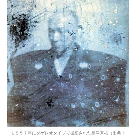
１８５７年にダゲレオタイプで撮影された島津斉彬（出典：