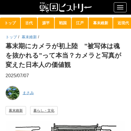
Togg
navig
トップ
古代
源平
戦国
江戸
幕末維新
近現代
トップ
/
幕末維新
/
幕末期にカメラが初上陸 ”被写体は魂
を抜かれる”って本当？カメラと写真が
変えた日本人の価値観
2025/07/07
まさみ
幕末維新
暮らし・文化