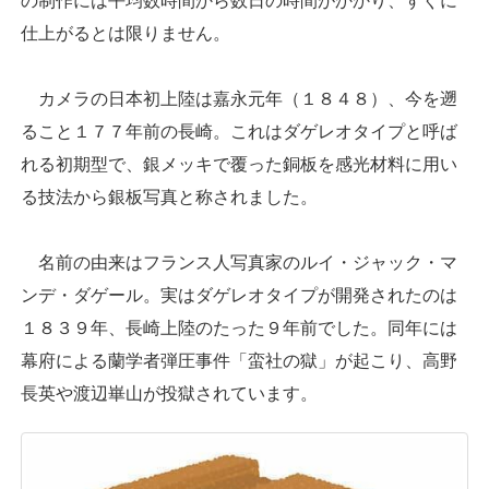
の制作には平均数時間から数日の時間がかかり、すぐに
仕上がるとは限りません。
カメラの日本初上陸は嘉永元年（１８４８）、今を遡
ること１７７年前の長崎。これはダゲレオタイプと呼ば
れる初期型で、銀メッキで覆った銅板を感光材料に用い
る技法から銀板写真と称されました。
名前の由来はフランス人写真家のルイ・ジャック・マ
ンデ・ダゲール。実はダゲレオタイプが開発されたのは
１８３９年、長崎上陸のたった９年前でした。同年には
幕府による蘭学者弾圧事件「蛮社の獄」が起こり、高野
長英や渡辺崋山が投獄されています。