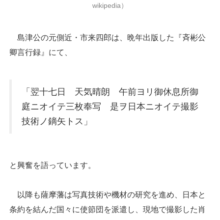
wikipedia）
島津公の元側近・市来四郎は、晩年出版した『斉彬公
卿言行録』にて、
「翌十七日 天気晴朗 午前ヨリ御休息所御
庭ニオイテ三枚奉写 是ヲ日本ニオイテ撮影
技術ノ鏑矢トス」
と興奮を語っています。
以降も薩摩藩は写真技術や機材の研究を進め、日本と
条約を結んだ国々に使節団を派遣し、現地で撮影した肖