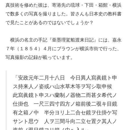
真技術を修めた彼は、寄港先の琉球・下田・箱館・横浜
で数多くの写真を撮りました。皆さんも日本史の教科書
で見たことがあるのではないでしょうか？
横浜の名主の手記『亜墨理駕船渡来日記』には、嘉永
７年（１８５４）４月にブラウンが横浜市街で行った、
写真撮影の記録が載っています。
「安政元年二月十八日 今日異人寫眞鏡ト申
ス持来人ノ姿或ハ山水草木等ヲ写シ取申候
此寫眞鏡ト申スハ蘭制ノ器物二而甚タ希代ノ
仕掛也 一尺三四寸四方ノ箱前後二覗キ目鏡
有之箱ノ中 半分ヨリ上二合セ鏡ヲ仕掛ケ写
サント思ウ 人ヲ三間斗向二立セ置ク其人ノ
姿前ノ覗目鏡ヨリ箱ノ中へ入ル」