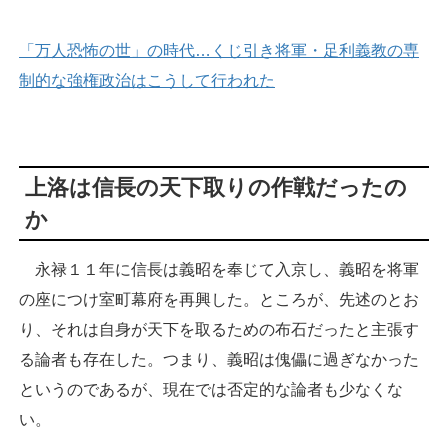
「万人恐怖の世」の時代…くじ引き将軍・足利義教の専
制的な強権政治はこうして行われた
上洛は信長の天下取りの作戦だったの
か
永禄１１年に信長は義昭を奉じて入京し、義昭を将軍
の座につけ室町幕府を再興した。ところが、先述のとお
り、それは自身が天下を取るための布石だったと主張す
る論者も存在した。つまり、義昭は傀儡に過ぎなかった
というのであるが、現在では否定的な論者も少なくな
い。