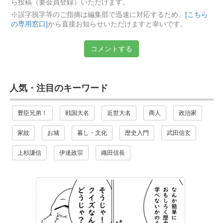
ら投稿（要会員登録）いただけます。
※誤字脱字等のご指摘は編集部で迅速に対応するため、
[こちら
の専用窓口]
から直接お知らせいただけますと幸いです。
コメントする
人気・注目のキーワード
豊臣兄弟！
戦国大名
近世大名
商人
政治家
家紋
お城
暮し・文化
歴史入門
武田信玄
上杉謙信
伊達政宗
織田信長