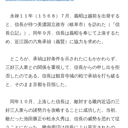
永禄１１年（１５６８）７月、義昭は越前を出発する
と、信長が待つ美濃国立政寺（岐阜市）を訪れた（『信
長公記』）。同年９月、信長は義昭を奉じて上洛するた
め、近江国の六角承禎（義賢）に協力を求めた。
ところが、承禎は好条件を示されたにもかかわらず、
三好三人衆との関係を重視して、信長からの申し出を拒
否したのである。信長は観音寺城の戦で承禎を打ち破る
と、そのまま京都を目指した。
同年１０月、上洛した信長は、敵対する畿内近辺の三
好三人衆らの諸勢力を攻略することに成功した。当初、
敵だった池田勝正や松永久秀は、信長の威勢を恐れて従
うことになった。畿内周辺は信長により平定されたの