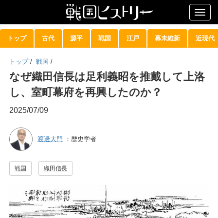
Togg
navig
トップ
古代
源平
戦国
江戸
幕末維新
近現代
トップ
/
戦国
/
なぜ織田信長は足利義昭を推戴して上洛
し、室町幕府を再興したのか？
2025/07/09
渡邊大門
：歴史学者
戦国
織田信長