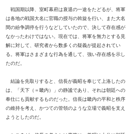
戦国期以降、室町幕府は衰退の一途をたどるが、将軍
は各地の戦国大名に官職の授与の斡旋を行い、また大名
間の紛争調停を行うなどしていたので、決して存在感が
なかったわけではない。現在では、将軍を無力とする見
解に対して、研究者から数多くの疑義が提起されてい
る。将軍はさまざまな行為を通して、強い存在感を示し
たのだ。
結論を先取りすると、信長が義昭を奉じて上洛したの
は、「天下（＝畿内）」の静謐であり、それは朝廷への
奉仕にも貢献するものだった。信長は畿内の平和と秩序
の維持を考え、かつての管領のような立場で義昭を支え
ようとしたのだ。