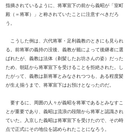
指摘されているように、将軍宣下の前から義昭が「室町
殿（＝将軍）」と称されていたことに注意すべきだろ
う。
こうした例は、六代将軍・足利義教のときにも見られ
る。前将軍の義持の没後、義教が籤によって後継者に選
ばれたが、義教は法体（剃髪したお坊さんの姿）だった
ため、朝廷から将軍宣下を受けることを拒絶された。し
たがって、義教は新将軍とみなされつつも、ある程度髪
が生え揃うまで、将軍宣下はお預けとなったのだ。
要するに、周囲の人々が義昭を将軍であるとみなすこ
とが重要であり、義昭は流浪の段階から将軍と認識され
ていた。入京した義昭は将軍宣下を受けたので、その時
点で正式にその地位を認められたことになろう。