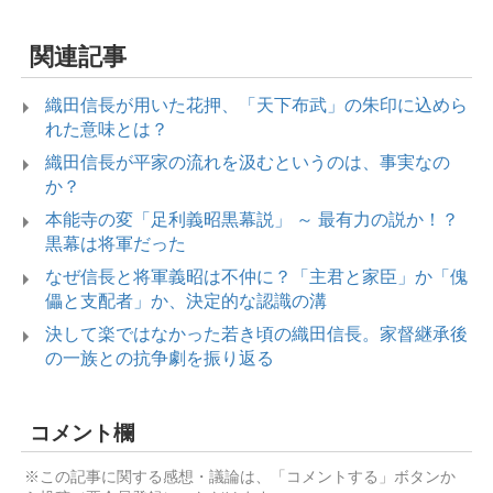
関連記事
織田信長が用いた花押、「天下布武」の朱印に込めら
れた意味とは？
織田信長が平家の流れを汲むというのは、事実なの
か？
本能寺の変「足利義昭黒幕説」 ～ 最有力の説か！？
黒幕は将軍だった
なぜ信長と将軍義昭は不仲に？「主君と家臣」か「傀
儡と支配者」か、決定的な認識の溝
決して楽ではなかった若き頃の織田信長。家督継承後
の一族との抗争劇を振り返る
コメント欄
※この記事に関する感想・議論は、「コメントする」ボタンか