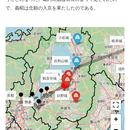
で、義昭は念願の入京を果たしたのである。
小谷城
岐阜城
佐和山城
清州城
和田山城
観音寺城
京都
日野城
勢多
+
−