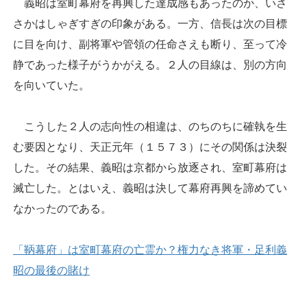
義昭は室町幕府を再興した達成感もあったのか、いさ
さかはしゃぎすぎの印象がある。一方、信長は次の目標
に目を向け、副将軍や管領の任命さえも断り、至って冷
静であった様子がうかがえる。２人の目線は、別の方向
を向いていた。
こうした２人の志向性の相違は、のちのちに確執を生
む要因となり、天正元年（１５７３）にその関係は決裂
した。その結果、義昭は京都から放逐され、室町幕府は
滅亡した。とはいえ、義昭は決して幕府再興を諦めてい
なかったのである。
「鞆幕府」は室町幕府の亡霊か？権力なき将軍・足利義
昭の最後の賭け