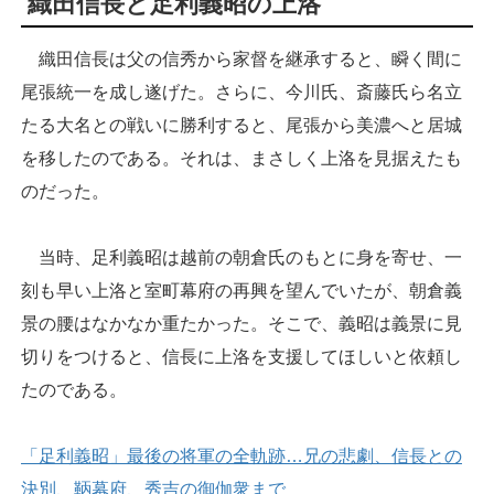
織田信長と足利義昭の上洛
織田信長は父の信秀から家督を継承すると、瞬く間に
尾張統一を成し遂げた。さらに、今川氏、斎藤氏ら名立
たる大名との戦いに勝利すると、尾張から美濃へと居城
を移したのである。それは、まさしく上洛を見据えたも
のだった。
当時、足利義昭は越前の朝倉氏のもとに身を寄せ、一
刻も早い上洛と室町幕府の再興を望んでいたが、朝倉義
景の腰はなかなか重たかった。そこで、義昭は義景に見
切りをつけると、信長に上洛を支援してほしいと依頼し
たのである。
「足利義昭」最後の将軍の全軌跡…兄の悲劇、信長との
決別、鞆幕府、秀吉の御伽衆まで