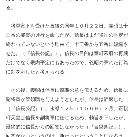
る。
将軍宣下を受けた直後の同年１０月２２日、義昭は十
三番の能楽の興行を命じたが、信長はまだ隣国の平定が
終わっていないという理由で、十三番から五番に短縮さ
せた。（『信長公記』）。信長の目的は室町幕府の再興
だけでなく畿内平定にもあったので、義昭の呆れた行為
に釘を刺したと考えられる。
その後、義昭は信長に感謝の意を伝えるため、信長に
副将軍か管領職を与えようとしたが、信長は辞退した
（『信長公記』）。永禄１２年（１５６９）３月、正親
町天皇は信長を副将軍に任じるため、勅旨を下したが、
最終的に信長からの回答はなかった（『言継卿記』）。
回答がないというのは、断わったということになろう。