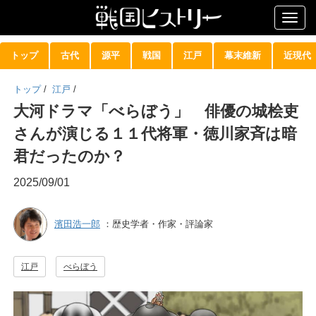
Togg
navig
トップ
古代
源平
戦国
江戸
幕末維新
近現代
トップ
/
江戸
/
大河ドラマ「べらぼう」 俳優の城桧吏
さんが演じる１１代将軍・徳川家斉は暗
君だったのか？
2025/09/01
濱田浩一郎
：歴史学者・作家・評論家
江戸
べらぼう