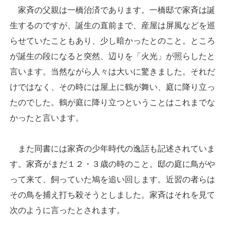
家斉の父親は一橋治済であります。一橋邸で家斉は誕
生するのですが、誕生の直前まで、産屋は屏風などを巡
らせていたこともあり、少し暗かったとのこと。ところ
が誕生の段になると突然、辺りを「火光」が照らしたと
言います。当然ながら人々は大いに驚きました。それだ
けではなく、その時には屋上に鶴が舞い、庭に降り立っ
たのでした。鶴が庭に降り立つということはこれまでな
かったと言います。
また同書には家斉の少年時代の逸話も記述されていま
す。家斉がまだ１２・３歳の時のこと。邸の庭に鳥がや
って来て、飼っていた鳩を追い回します。近習の者らは
その鳥を捕え打ち殺そうとしました。家斉はそれを見て
次のように言ったとされます。