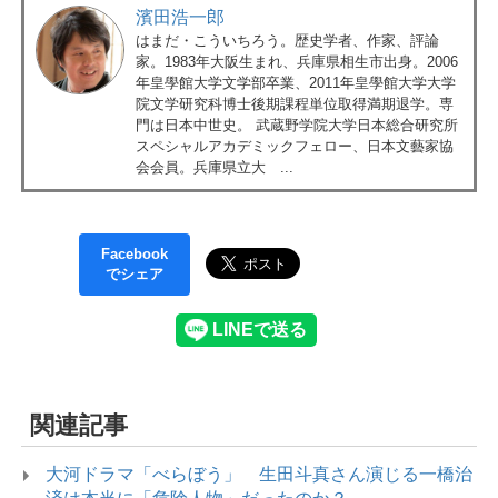
濱田浩一郎
はまだ・こういちろう。歴史学者、作家、評論
家。1983年大阪生まれ、兵庫県相生市出身。2006
年皇學館大学文学部卒業、2011年皇學館大学大学
院文学研究科博士後期課程単位取得満期退学。専
門は日本中世史。 武蔵野学院大学日本総合研究所
スペシャルアカデミックフェロー、日本文藝家協
会会員。兵庫県立大 ...
Facebook
でシェア
関連記事
大河ドラマ「べらぼう」 生田斗真さん演じる一橋治