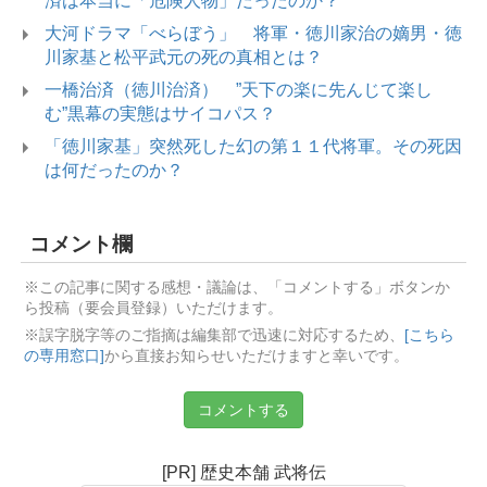
済は本当に「危険人物」だったのか？
大河ドラマ「べらぼう」 将軍・徳川家治の嫡男・徳
川家基と松平武元の死の真相とは？
一橋治済（徳川治済） ”天下の楽に先んじて楽し
む”黒幕の実態はサイコパス？
「徳川家基」突然死した幻の第１１代将軍。その死因
は何だったのか？
コメント欄
※この記事に関する感想・議論は、「コメントする」ボタンか
ら投稿（要会員登録）いただけます。
※誤字脱字等のご指摘は編集部で迅速に対応するため、
[こちら
の専用窓口]
から直接お知らせいただけますと幸いです。
コメントする
[PR] 歴史本舗 武将伝