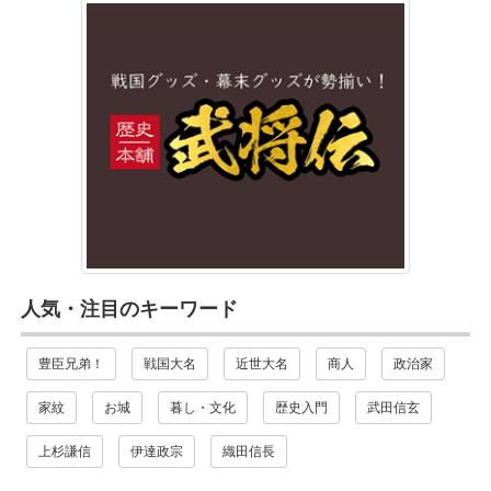
人気・注目のキーワード
豊臣兄弟！
戦国大名
近世大名
商人
政治家
家紋
お城
暮し・文化
歴史入門
武田信玄
上杉謙信
伊達政宗
織田信長