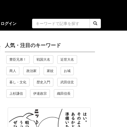
ログイン
人気・注目のキーワード
結
豊臣兄弟！
戦国大名
近世大名
商人
政治家
家紋
お城
暮し・文化
歴史入門
武田信玄
上杉謙信
伊達政宗
織田信長