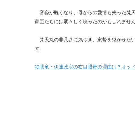
容姿が醜くなり、母からの愛情も失った梵天
家臣たちには弱々しく映ったのかもしれませ
梵天丸の非凡さに気づき、家督を継がせたい
す。
独眼竜・伊達政宗の右目眼帯の理由は？オッ