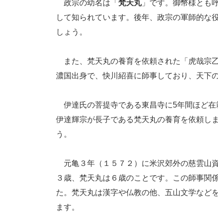
政宗の幼名は「
梵天丸
」です。御幣様とも
して知られています。後年、政宗の軍師的な
しょう。
また、梵天丸の養育を依頼された「虎哉宗乙
濃国出身で、快川紹喜に師事しており、天下
伊達氏の菩提寺である東昌寺に5年間ほど在
伊達輝宗が長子である梵天丸の養育を依頼し
う。
元亀３年（１５７２）に米沢郊外の慈雲山資
３歳、梵天丸は６歳のことです。この師事関
た。梵天丸は漢字や仏教の他、五山文学など
ます。