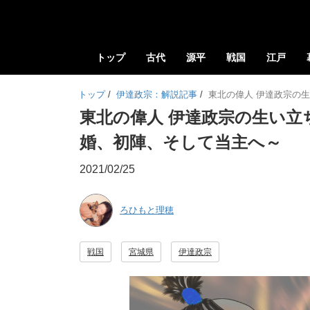
トップ
古代
源平
戦国
江戸
トップ
/
伊達政宗：解説記事
/
東北の偉人 伊達政宗の
東北の偉人 伊達政宗の生い立
婚、初陣、そして当主へ～
2021/02/25
ろひもと理穂
戦国
宮城県
伊達政宗