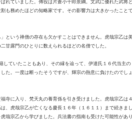
呼ばれていました。傅役は片倉小十郎景綱。文武に優れた武将
役割も務めたほどの知略家です。その影響力は大きかったこと
」という禅僧の存在も欠かすことはできません。虎哉宗乙は
の二甘露門のひとりに数えられるほどの名僧でした。
籍していたこともあり、その縁を辿って、伊達氏１６代当主の
ました。一度は断ったそうですが、輝宗の熱意に負けたのでし
福寺に入り、梵天丸の養育係を引き受けました。虎哉宗乙は
係は、虎哉宗乙が亡くなる慶長１６年（１６１１）まで続きま
を虎哉宗乙から学びました。兵法書の指南も受けた可能性があ