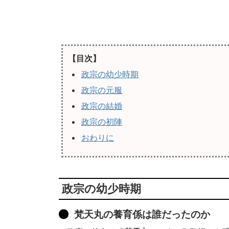
【目次】
政宗の幼少時期
政宗の元服
政宗の結婚
政宗の初陣
おわりに
政宗の幼少時期
梵天丸の養育係は誰だったのか