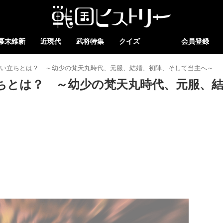
幕末維新
近現代
武将特集
クイズ
会員登録
生い立ちとは？ ～幼少の梵天丸時代、元服、結婚、初陣、そして当主へ～
ちとは？ ～幼少の梵天丸時代、元服、