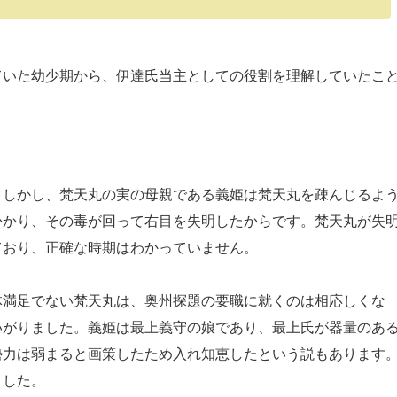
いた幼少期から、伊達氏当主としての役割を理解していたこ
しかし、梵天丸の実の母親である義姫は梵天丸を疎んじるよ
かかり、その毒が回って右目を失明したからです。梵天丸が失
ており、正確な時期はわかっていません。
満足でない梵天丸は、奥州探題の要職に就くのは相応しくな
いがりました。義姫は最上義守の娘であり、最上氏が器量のあ
勢力は弱まると画策したため入れ知恵したという説もあります
ました。