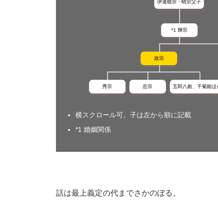
伊達稙宗・晴宗父子
*1 輝宗
政宗
秀宗
忠宗
五郎八姫、千菊姫ほ
横スクロール可。子は左から順に記載
*1 婚姻関係
話は最上義定の代までさかのぼる。