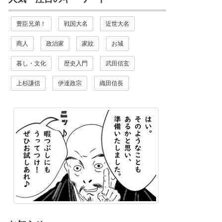
豊臣兄弟！
戦国大名
近世大名
商人
政治家
家紋
お城
暮し・文化
歴史入門
武田信玄
上杉謙信
伊達政宗
織田信長