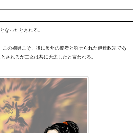
となったとされる。
。この嫡男こそ、後に奥州の覇者と称せられた伊達政宗であ
たとされるが二女は共に夭逝したと言われる。