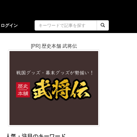
ログイン
[PR] 歴史本舗 武将伝
人気・注目のキーワード