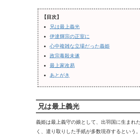
【目次】
兄は最上義光
伊達輝宗の正室に
心中複雑な立場だった義姫
政宗毒殺未遂
最上家改易
あとがき
兄は最上義光
義姫は最上義守の娘として、出羽国に生まれ
く、遣り取りした手紙が多数現存するという