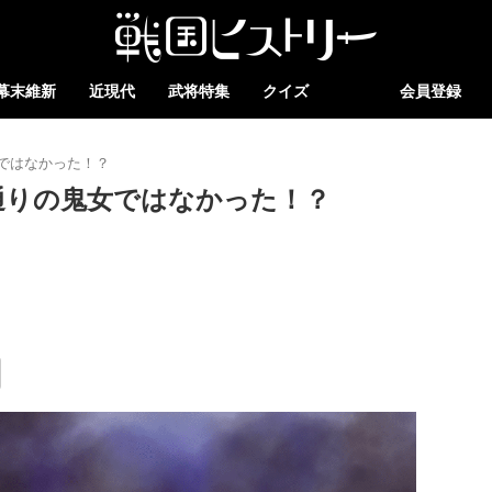
幕末維新
近現代
武将特集
クイズ
会員登録
ではなかった！？
通りの鬼女ではなかった！？