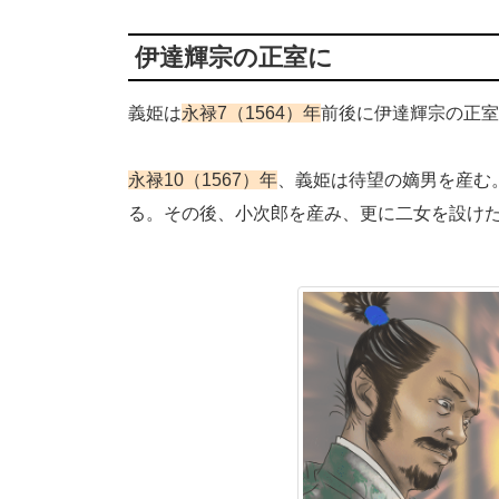
伊達輝宗の正室に
義姫は
永禄7（1564）年
前後に伊達輝宗の正室
永禄10（1567）年
、義姫は待望の嫡男を産む
る。その後、小次郎を産み、更に二女を設け