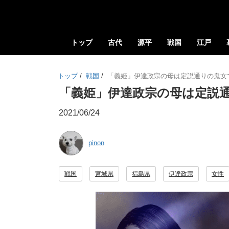
トップ
古代
源平
戦国
江戸
トップ
/
戦国
/
「義姫」伊達政宗の母は定説通りの鬼女
「義姫」伊達政宗の母は定説
2021/06/24
pinon
戦国
宮城県
福島県
伊達政宗
女性