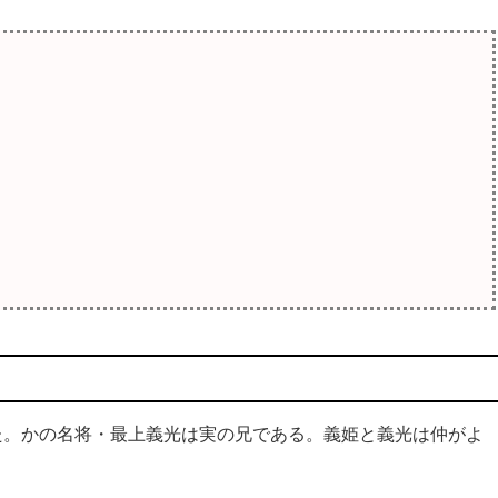
た。かの名将・最上義光は実の兄である。義姫と義光は仲がよ
。