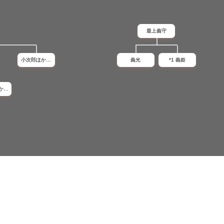
最上義守
小次郎ほか…
義光
*1 義姫
か…