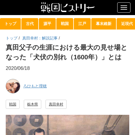
Togg
navig
トップ
古代
源平
戦国
江戸
幕末維新
近現代
トップ
/
真田幸村：解説記事
/
真田父子の生涯における最大の見せ場と
なった「犬伏の別れ（1600年）」とは
2020/06/18
ろひもと理穂
戦国
栃木県
真田幸村