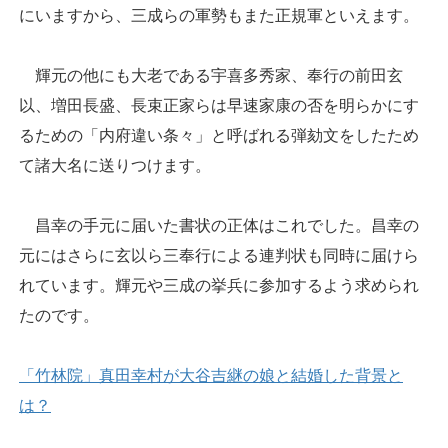
にいますから、三成らの軍勢もまた正規軍といえます。
輝元の他にも大老である宇喜多秀家、奉行の前田玄
以、増田長盛、長束正家らは早速家康の否を明らかにす
るための「内府違い条々」と呼ばれる弾劾文をしたため
て諸大名に送りつけます。
昌幸の手元に届いた書状の正体はこれでした。昌幸の
元にはさらに玄以ら三奉行による連判状も同時に届けら
れています。輝元や三成の挙兵に参加するよう求められ
たのです。
「竹林院」真田幸村が大谷吉継の娘と結婚した背景と
は？