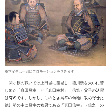
※本記事は一部にプロモーションを含みます
関ヶ原の戦いでは上田城に籠城し、徳川勢を大いに苦
しめた「真田昌幸」と「真田幸村」（信繁）父子の活躍
は有名です。しかし、このとき昌幸の領地に攻め寄せた
徳川勢の中に昌幸の嫡男である「真田信幸」（信之）の