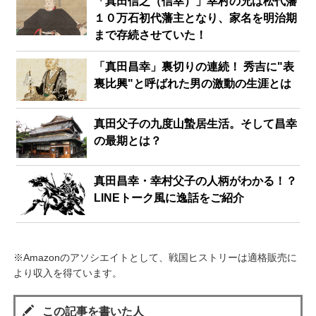
「真田信之（信幸）」幸村の兄は松代藩
１０万石初代藩主となり、家名を明治期
まで存続させていた！
「真田昌幸」裏切りの連続！ 秀吉に"表
裏比興"と呼ばれた男の激動の生涯とは
真田父子の九度山蟄居生活。そして昌幸
の最期とは？
真田昌幸・幸村父子の人柄がわかる！？
LINEトーク風に逸話をご紹介
※Amazonのアソシエイトとして、戦国ヒストリーは適格販売に
より収入を得ています。
この記事を書いた人