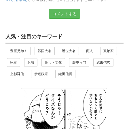
コメントする
人気・注目のキーワード
豊臣兄弟！
戦国大名
近世大名
商人
政治家
家紋
お城
暮し・文化
歴史入門
武田信玄
上杉謙信
伊達政宗
織田信長