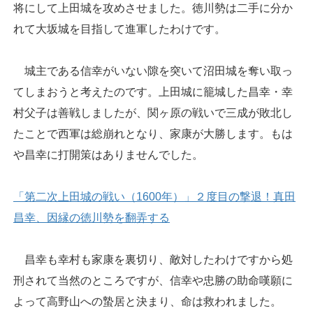
将にして上田城を攻めさせました。徳川勢は二手に分か
れて大坂城を目指して進軍したわけです。
城主である信幸がいない隙を突いて沼田城を奪い取っ
てしまおうと考えたのです。上田城に籠城した昌幸・幸
村父子は善戦しましたが、関ヶ原の戦いで三成が敗北し
たことで西軍は総崩れとなり、家康が大勝します。もは
や昌幸に打開策はありませんでした。
「第二次上田城の戦い（1600年）」２度目の撃退！真田
昌幸、因縁の徳川勢を翻弄する
昌幸も幸村も家康を裏切り、敵対したわけですから処
刑されて当然のところですが、信幸や忠勝の助命嘆願に
よって高野山への蟄居と決まり、命は救われました。