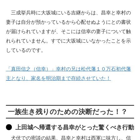
三成挙兵時に大坂城にいる吉継からは、昌幸と幸村の
妻子は自分が預かっているから心配せぬようにとの書状
が届けられていますが、そこには信幸の妻子について触
れられていません。すでに大坂城にいなかったことを示
しているのです。
「真田信之（信幸）」幸村の兄は松代藩１０万石初代藩
主となり、家名を明治期まで存続させていた！
一族生き残りのための決断だった！？
上田城へ帰還する昌幸がとった驚くべき行動
犬伏での密談の結果、昌幸と幸村は西軍に味方し、信