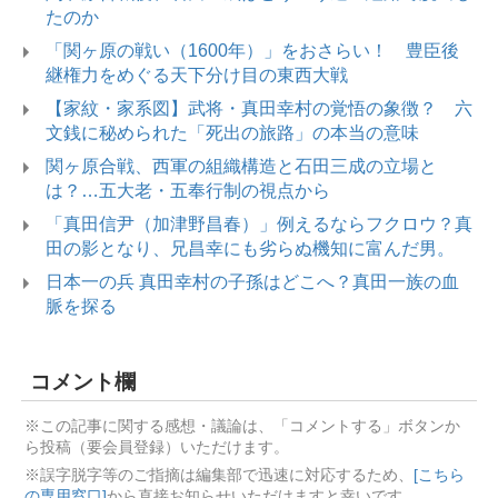
たのか
「関ヶ原の戦い（1600年）」をおさらい！ 豊臣後
継権力をめぐる天下分け目の東西大戦
【家紋・家系図】武将・真田幸村の覚悟の象徴？ 六
文銭に秘められた「死出の旅路」の本当の意味
関ヶ原合戦、西軍の組織構造と石田三成の立場と
は？…五大老・五奉行制の視点から
「真田信尹（加津野昌春）」例えるならフクロウ？真
田の影となり、兄昌幸にも劣らぬ機知に富んだ男。
日本一の兵 真田幸村の子孫はどこへ？真田一族の血
脈を探る
コメント欄
※この記事に関する感想・議論は、「コメントする」ボタンか
ら投稿（要会員登録）いただけます。
※誤字脱字等のご指摘は編集部で迅速に対応するため、
[こちら
の専用窓口]
から直接お知らせいただけますと幸いです。