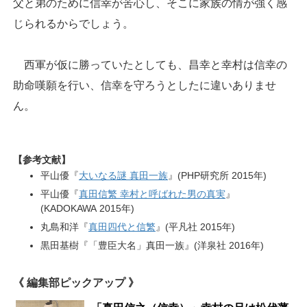
父と弟のために信幸が苦心し、そこに家族の情が強く感
じられるからでしょう。
西軍が仮に勝っていたとしても、昌幸と幸村は信幸の
助命嘆願を行い、信幸を守ろうとしたに違いありませ
ん。
【参考文献】
平山優『
大いなる謎 真田一族
』(PHP研究所 2015年)
平山優『
真田信繁 幸村と呼ばれた男の真実
』
(KADOKAWA 2015年)
丸島和洋『
真田四代と信繁
』(平凡社 2015年)
黒田基樹『「豊臣大名」真田一族』(洋泉社 2016年)
《 編集部ピックアップ 》