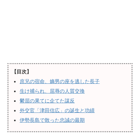
【目次】
庶兄の宿命、嫡男の座を逃した長子
生け捕られ、屈辱の人質交換
鬱屈の果てに企てた謀反
外交官「津田信広」の誕生と功績
伊勢長島で散った忠誠の最期