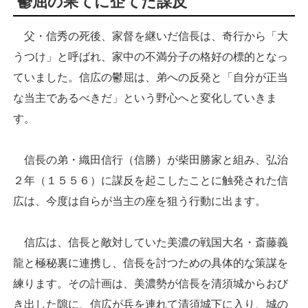
鬱屈の果てに企てた謀反
父・信秀の死後、家督を継いだ信長は、奇行から「大
うつけ」と呼ばれ、家中の不満分子の格好の標的となっ
ていました。信広の鬱屈は、弟への反発と「自分が正当
な当主であるべきだ」という野心へと変化していきま
す。
信長の弟・織田信行（信勝）が柴田勝家と組み、弘治
２年（１５５６）に謀反を起こしたことに触発された信
広は、今度は自らが当主の座を狙う行動に出ます。
信広は、信長と敵対していた美濃の戦国大名・斎藤義
龍と極秘裏に連携し、信長を討つための具体的な策謀を
練ります。その計画は、美濃勢が信長を清須城からおび
き出した隙に、信広が兵を連れて清須城下に入り、城の