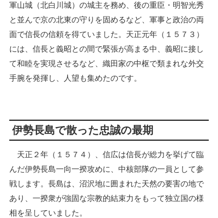
軍山城（北白川城）の城主を務め、後の重臣・明智光秀
と並んで京の北東の守りを固めるなど、軍事と政治の両
面で信長の信頼を得ていました。天正元年（１５７３）
には、信長と義昭との間で緊張が高まる中、義昭に接し
て和睦を実現させるなど、織田家の中枢で類まれな外交
手腕を発揮し、人望も集めたのです。
伊勢長島で散った忠誠の最期
天正２年（１５７４）、信広は信長が総力を挙げて臨
んだ伊勢長島一向一揆攻めに、中核部隊の一員として参
戦します。長島は、沼沢地に囲まれた天然の要害の地で
あり、一揆衆が強固な宗教的結束力をもって独立国の様
相を呈していました。