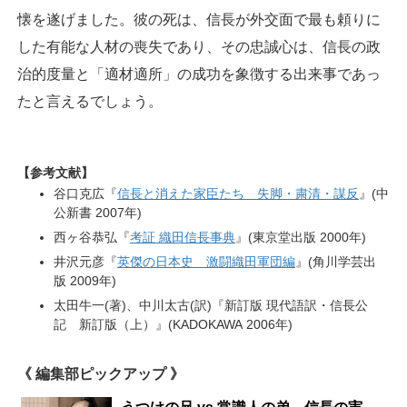
懐を遂げました。彼の死は、信長が外交面で最も頼りに
した有能な人材の喪失であり、その忠誠心は、信長の政
治的度量と「適材適所」の成功を象徴する出来事であっ
たと言えるでしょう。
【参考文献】
谷口克広『
信長と消えた家臣たち 失脚・粛清・謀反
』(中
公新書 2007年)
西ヶ谷恭弘『
考証 織田信長事典
』(東京堂出版 2000年)
井沢元彦『
英傑の日本史 激闘織田軍団編
』(角川学芸出
版 2009年)
太田牛一(著)、中川太古(訳)『新訂版 現代語訳・信長公
記 新訂版（上）』(KADOKAWA 2006年)
《 編集部ピックアップ 》