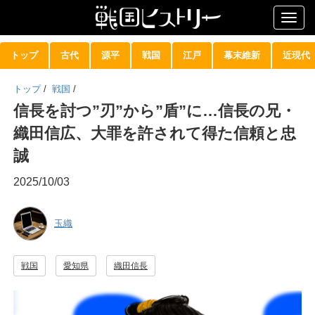
Togg
navig
トップ
古代
源平
戦国
江戸
幕末維新
近現代
トップ
/
戦国
/
信長を討つ”刃”から”盾”に…信長の兄・
織田信広、大罪を許されて得た信頼と忠
誠
2025/10/03
玉織
戦国
愛知県
織田信長