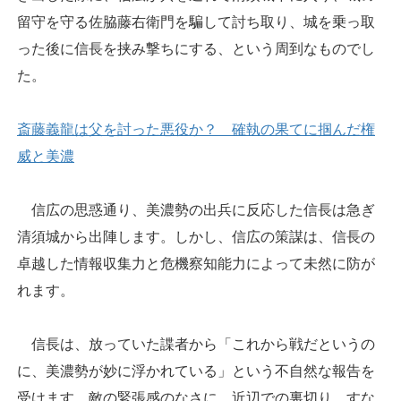
留守を守る佐脇藤右衛門を騙して討ち取り、城を乗っ取
った後に信長を挟み撃ちにする、という周到なものでし
た。
斎藤義龍は父を討った悪役か？ 確執の果てに掴んだ権
威と美濃
信広の思惑通り、美濃勢の出兵に反応した信長は急ぎ
清須城から出陣します。しかし、信広の策謀は、信長の
卓越した情報収集力と危機察知能力によって未然に防が
れます。
信長は、放っていた諜者から「これから戦だというの
に、美濃勢が妙に浮かれている」という不自然な報告を
受けます。敵の緊張感のなさに、近辺での裏切り、すな