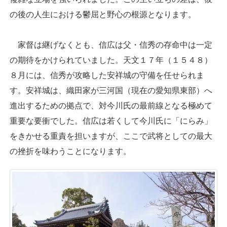
の後の人生における鬱屈と野心の根源となります。
家督は継げなくとも、信広は父・信秀の存命中は一定
の期待をかけられていました。天文１７年（１５４８）
８月には、信秀が攻略した安祥城の守備を任せられま
す。安祥城は、織田家が三河国（現在の愛知県東部）へ
進出するための拠点で、対今川氏の最前線となる極めて
重要な要衝でした。信広は若くして今川氏に「にらみ」
をきかせる重責を担いますが、ここで武将としての最大
の挫折を味わうことになります。