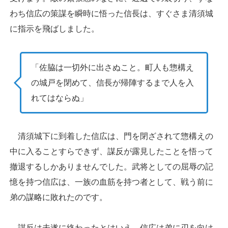
わち信広の策謀を瞬時に悟った信長は、すぐさま清須城
に指示を飛ばしました。
「佐脇は一切外に出さぬこと。町人も惣構え
の城戸を閉めて、信長が帰陣するまで人を入
れてはならぬ」
清須城下に到着した信広は、門を閉ざされて惣構えの
中に入ることすらできず、謀反が露見したことを悟って
撤退するしかありませんでした。武将としての屈辱の記
憶を持つ信広は、一族の血筋を持つ者として、戦う前に
弟の謀略に敗れたのです。
謀反は未遂に終わったとはいえ、信広は弟に刃を向け