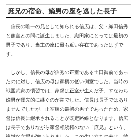
庶兄の宿命、嫡男の座を逃した長子
信長の唯一の兄として知られる信広は、父・織田信秀
と側室との間に誕生しました。織田家にとっては最初の
男子であり、当主の座に最も近い存在であったはずで
す。
しかし、信長の母が信秀の正室である土田御前であっ
たのに対し、信広の母は家柄の低い側室でした。当時の
戦国武家の慣習では、家督は正室が生んだ子、すなわち
嫡男が優先的に継ぐのが常でした。信長は長子ではあり
ませんでしたが、正室腹の最初の男子であったため、家
督は信長に継承されることが既定路線となります。信広
は長子でありながら家督相続権のない「庶兄」という、
複雑な立場を強いられました。この生い立ちの差は、彼