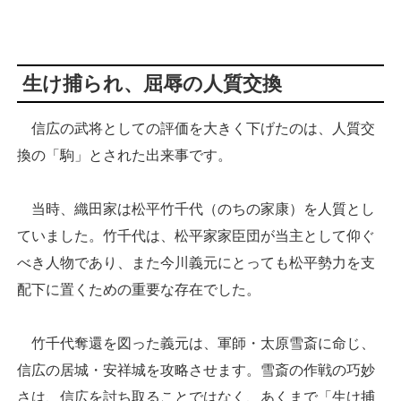
生け捕られ、屈辱の人質交換
信広の武将としての評価を大きく下げたのは、人質交
換の「駒」とされた出来事です。
当時、織田家は松平竹千代（のちの家康）を人質とし
ていました。竹千代は、松平家家臣団が当主として仰ぐ
べき人物であり、また今川義元にとっても松平勢力を支
配下に置くための重要な存在でした。
竹千代奪還を図った義元は、軍師・太原雪斎に命じ、
信広の居城・安祥城を攻略させます。雪斎の作戦の巧妙
さは、信広を討ち取ることではなく、あくまで「生け捕