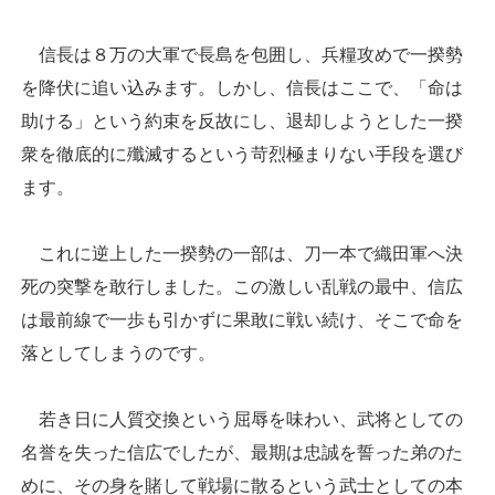
信長は８万の大軍で長島を包囲し、兵糧攻めで一揆勢
を降伏に追い込みます。しかし、信長はここで、「命は
助ける」という約束を反故にし、退却しようとした一揆
衆を徹底的に殲滅するという苛烈極まりない手段を選び
ます。
これに逆上した一揆勢の一部は、刀一本で織田軍へ決
死の突撃を敢行しました。この激しい乱戦の最中、信広
は最前線で一歩も引かずに果敢に戦い続け、そこで命を
落としてしまうのです。
若き日に人質交換という屈辱を味わい、武将としての
名誉を失った信広でしたが、最期は忠誠を誓った弟のた
めに、その身を賭して戦場に散るという武士としての本