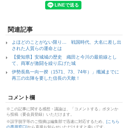
関連記事
よほどのことがない限り… 戦国時代、大名に差し出
された人質らの運命とは
【愛知県】安城城の歴史 織田と今川の最前線とし
て、両軍が激闘を繰り広げた城
伊勢長島一向一揆（1571、73、74年）」殲滅までに
再三の出陣を要した信長の天敵！
コメント欄
※この記事に関する感想・議論は、「コメントする」ボタンか
ら投稿（要会員登録）いただけます。
※誤字脱字等のご指摘は編集部で迅速に対応するため、
[こちら
の専用窓口]
から直接お知らせいただけますと幸いです。