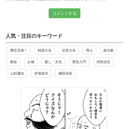
コメントする
人気・注目のキーワード
豊臣兄弟！
戦国大名
近世大名
商人
政治家
家紋
お城
暮し・文化
歴史入門
武田信玄
上杉謙信
伊達政宗
織田信長