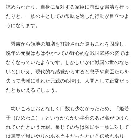
諫められたり、自身に反対する家臣に苛烈な粛清を行っ
たりと、一族の主としての常軌を逸した行動が目立つよ
うになります。
秀吉から領地の加増を打診された際もこれを固辞し、
晩年の元親はもはやかつての野心的な戦国武将の姿では
なくなっていたようです。しかしいかに戦国の世のなら
いとはいえ、現代的な感覚からすると息子や家臣たちを
失って悲嘆に暮れた元親の心情は、人間として正常だっ
たともいえるでしょう。
幼いころはおとなしく口数も少なかったため、「姫若
子（ひめわこ）」というからかい半分のあだ名がつけら
れていたという元親。長じてのちは領民や一族に対して
は篤実で思いやりのある当主だったという伝承もあり、