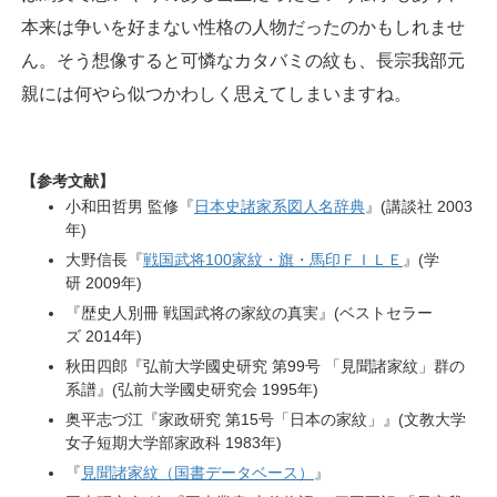
本来は争いを好まない性格の人物だったのかもしれませ
ん。そう想像すると可憐なカタバミの紋も、長宗我部元
親には何やら似つかわしく思えてしまいますね。
【参考文献】
小和田哲男 監修『
日本史諸家系図人名辞典
』(講談社 2003
年)
大野信長『
戦国武将100家紋・旗・馬印ＦＩＬＥ
』(学
研 2009年)
『歴史人別冊 戦国武将の家紋の真実』(ベストセラー
ズ 2014年)
秋田四郎『弘前大学國史研究 第99号 「見聞諸家紋」群の
系譜』(弘前大学國史研究会 1995年)
奥平志づ江『家政研究 第15号「日本の家紋」』(文教大学
女子短期大学部家政科 1983年)
『
見聞諸家紋（国書データベース）
』