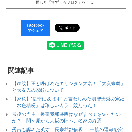
開した「すずしろブログ」を ...
Facebook
でシェア
関連記事
【家紋】王と呼ばれたキリシタン大名！「大友宗麟」
と大友氏の家紋について
【家紋】”是非に及ばず” と言わしめた明智光秀の家紋
「水色桔梗」は珍しいカラー紋だった！
最後の当主・長宗我部盛親はなぜすべてを失ったの
か？…関ヶ原から大坂の陣へ、名家の終焉
秀吉も認めた英才、長宗我部信親 … 一族の運命を変