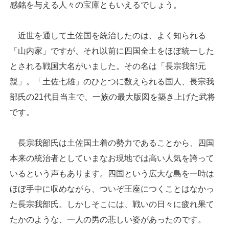
感銘を与える人々の宝庫ともいえるでしょう。
近世を通して土佐国を統治したのは、よく知られる
「山内家」ですが、それ以前に四国全土をほぼ統一した
とされる戦国大名がいました。その名は「長宗我部元
親」。「土佐七雄」のひとつに数えられる国人、長宗我
部氏の21代目当主で、一族の最大版図を築き上げた武将
です。
長宗我部氏は土佐国土着の勢力であることから、四国
本来の統治者としていまなお現地では高い人気を誇って
いるという声もあります。四国という広大な島を一時は
ほぼ手中に収めながら、ついぞ王座につくことはなかっ
た長宗我部氏。しかしそこには、戦いの日々に疲れ果て
たかのような、一人の男の悲しい姿があったのです。