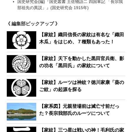
国史研究会(編)『国史叢書 土佐物語二 四国軍記 「長宗我
部祖先の異説」』(国史研究会 1915年)
《 編集部ピックアップ 》
【家紋】織田信長の家紋は有名な「織田
木瓜」をはじめ、７種類もあった！
【家紋】天下を動かした黒田官兵衛、影
の功名「黒田氏」の家紋について
【家紋】ルーツは神紋？徳川家康「葵の
ご紋」の起源を探る
【家系図】元親登場前は滅亡寸前だっ
た？長宗我部氏のルーツについて
【家紋】三つ星は戦いの神！毛利氏の家