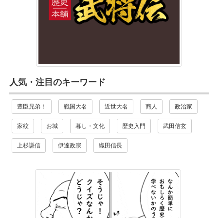
人気・注目のキーワード
豊臣兄弟！
戦国大名
近世大名
商人
政治家
家紋
お城
暮し・文化
歴史入門
武田信玄
上杉謙信
伊達政宗
織田信長