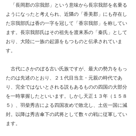
「長岡郡の宗我部」という意味から長宗我部を名乗る
ようになったと考えられ、近隣の「香美郡」にも存在し
た宗我部氏は香の一字を冠して「香宗我部」を称してい
ます。長宗我部氏はその祖先を渡来系の「秦氏」として
おり、大陸に一族の起源をもつものと伝承されていま
す。
古代にさかのぼる古い氏族ですが、最大の勢力をもっ
たのは先述のとおり、２１代目当主・元親の時代であ
り、完全ではないとされる説もあるものの四国の大部分
を一時掌握したといいます。しかし天正１３年（１５８
５）、羽柴秀吉による四国攻めで敗北し、土佐一国に減
封。以降は秀吉傘下の武将として数々の戦に従軍してい
ます。