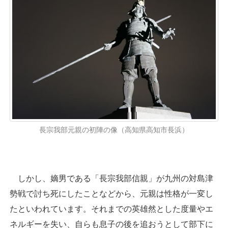
長宗我部元親の初陣の像（高知県高知市長浜）
しかし、嫡男である「長宗我部信親」が九州の対島津
勢戦で討ち死にしたことなどから、元親は性格が一変し
たといわれています。それまでの英雄然とした度量やエ
ネルギーを失い、自らも息子の後を追おうとして部下に