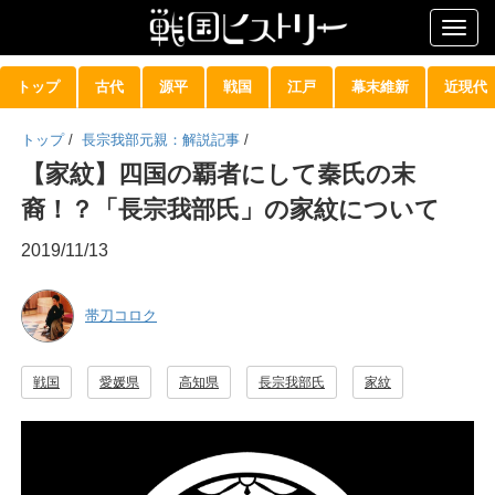
Togg
navig
トップ
古代
源平
戦国
江戸
幕末維新
近現代
トップ
/
長宗我部元親：解説記事
/
【家紋】四国の覇者にして秦氏の末
裔！？「長宗我部氏」の家紋について
2019/11/13
帯刀コロク
戦国
愛媛県
高知県
長宗我部氏
家紋