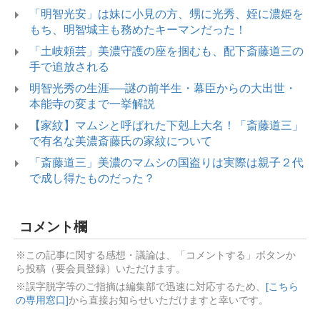
「明智光安」は妹に小見の方、甥に光秀、姪に濃姫を
もち、明智城主も務めたキーマンだった！
「土岐頼芸」美濃守護の座を掴むも、配下斎藤道三の
手で追放される
明智光秀の生涯──謎の前半生・幕臣からの大出世・
本能寺の変まで一挙解説
【家紋】マムシと呼ばれた下剋上大名！「斎藤道三」
で有名な美濃斎藤氏の家紋について
「斎藤道三」美濃のマムシの国盗りは実際は親子２代
で成し得たものだった？
コメント欄
※この記事に関する感想・議論は、「コメントする」ボタンか
ら投稿（要会員登録）いただけます。
※誤字脱字等のご指摘は編集部で迅速に対応するため、
[こちら
の専用窓口]
から直接お知らせいただけますと幸いです。