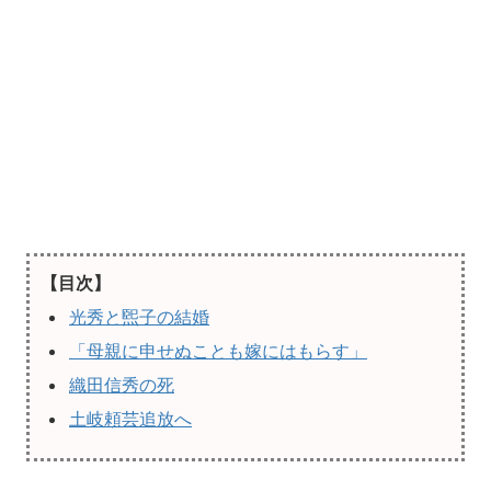
【目次】
光秀と煕子の結婚
「母親に申せぬことも嫁にはもらす」
織田信秀の死
土岐頼芸追放へ