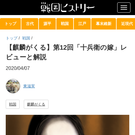
Togg
navig
トップ
古代
源平
戦国
江戸
幕末維新
近現代
トップ
/
戦国
/
【麒麟がくる】第12回「十兵衛の嫁」レ
ビューと解説
2020/04/07
東滋実
戦国
麒麟がくる