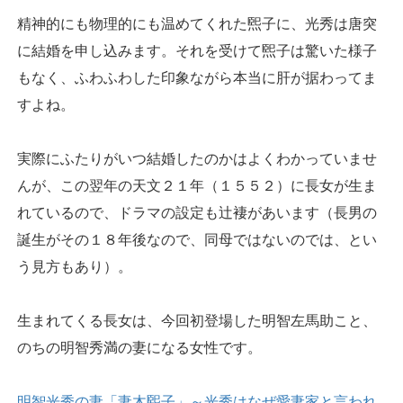
精神的にも物理的にも温めてくれた煕子に、光秀は唐突
に結婚を申し込みます。それを受けて煕子は驚いた様子
もなく、ふわふわした印象ながら本当に肝が据わってま
すよね。
実際にふたりがいつ結婚したのかはよくわかっていませ
んが、この翌年の天文２１年（１５５２）に長女が生ま
れているので、ドラマの設定も辻褄があいます（長男の
誕生がその１８年後なので、同母ではないのでは、とい
う見方もあり）。
生まれてくる長女は、今回初登場した明智左馬助こと、
のちの明智秀満の妻になる女性です。
明智光秀の妻「妻木煕子」～光秀はなぜ愛妻家と言われ