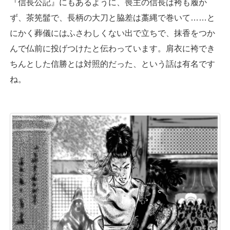
『信長公記』にもあるように、喪主の信長は袴も履か
ず、茶筅髷で、長柄の大刀と脇差は藁縄で巻いて……と
にかく葬儀にはふさわしくない出で立ちで、抹香をつか
んで仏前に投げつけたと伝わっています。肩衣に袴でき
ちんとした信勝とは対照的だった、という話は有名です
ね。