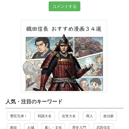
コメントする
人気・注目のキーワード
豊臣兄弟！
戦国大名
近世大名
商人
政治家
家紋
お城
暮し・文化
歴史入門
武田信玄