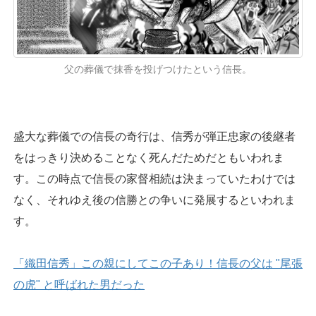
父の葬儀で抹香を投げつけたという信長。
盛大な葬儀での信長の奇行は、信秀が弾正忠家の後継者
をはっきり決めることなく死んだためだともいわれま
す。この時点で信長の家督相続は決まっていたわけでは
なく、それゆえ後の信勝との争いに発展するといわれま
す。
「織田信秀」この親にしてこの子あり！信長の父は "尾張
の虎" と呼ばれた男だった