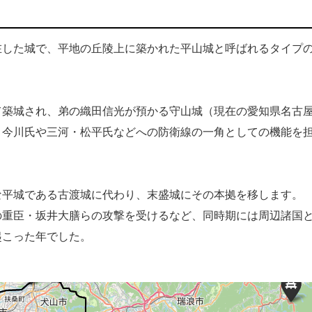
した城で、平地の丘陵上に築かれた平山城と呼ばれるタイプ
築城され、弟の織田信光が預かる守山城（現在の愛知県名古
・今川氏や三河・松平氏などへの防衛線の一角としての機能を
平城である古渡城に代わり、末盛城にその本拠を移します。
の重臣・坂井大膳らの攻撃を受けるなど、同時期には周辺諸国
起こった年でした。