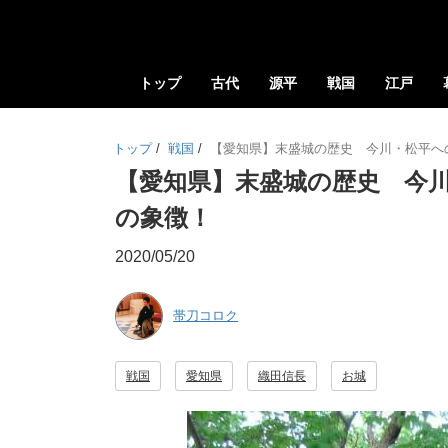
トップ
古代
源平
戦国
江戸
トップ
/
戦国
/
【愛知県】末盛城の歴史 今川・松平へ
【愛知県】末盛城の歴史 今
の象徴！
2020/05/20
帯刀コロク
戦国
愛知県
織田信長
お城