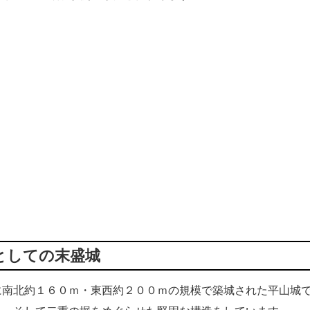
としての末盛城
南北約１６０ｍ・東西約２００ｍの規模で築城された平山城