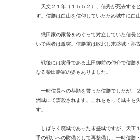
天文２１年（１５５２）、信秀が死去すると
す。信勝は白山を信仰していたため城中に白
織田家の家督をめぐって対立していた信長と
いで両者は激突。信勝軍は敗北し末盛城・那
戦後には実母である土田御前の仲介で信勝を
なる柴田勝家の姿もありました。
一時信長への恭順を誓った信勝でしたが、２
洲城にて謀殺されます。これをもって城主を
す。
しばらく廃城であった末盛城ですが、天正１
手の戦いへの防備として再整備し、一時信勝