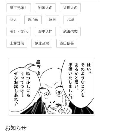
豊臣兄弟！
戦国大名
近世大名
商人
政治家
家紋
お城
暮し・文化
歴史入門
武田信玄
上杉謙信
伊達政宗
織田信長
お知らせ