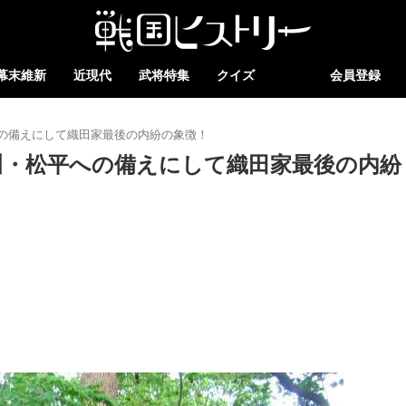
幕末維新
近現代
武将特集
クイズ
会員登録
の備えにして織田家最後の内紛の象徴！
川・松平への備えにして織田家最後の内紛