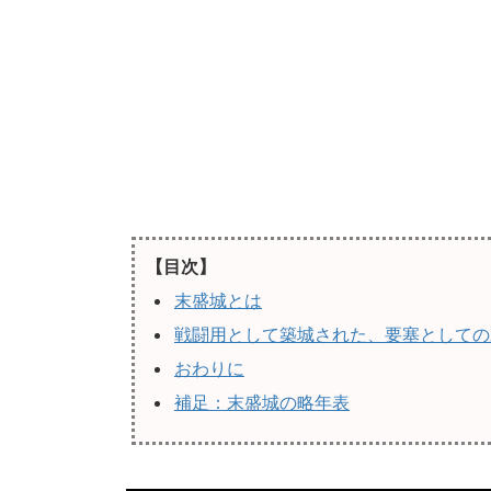
【目次】
末盛城とは
戦闘用として築城された、要塞としての
おわりに
補足：末盛城の略年表