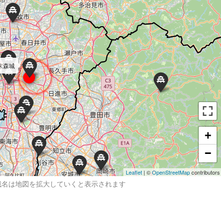
末森城
+
−
Leaflet
| ©
OpenStreetMap
contributors
城名は地図を拡大していくと表示されます