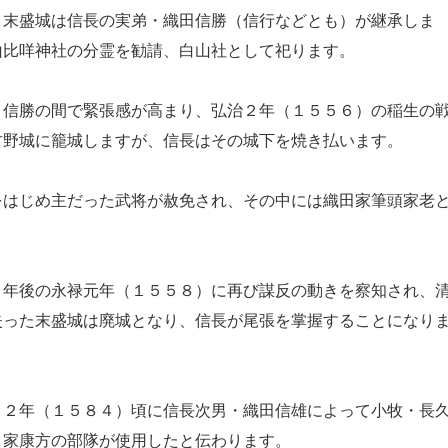
末盛城は信長の実弟・織田信勝（信行などとも）が継承しま
山比咩神社の分霊を勧請、白山社として祀ります。
信勝の間で緊張感が高まり、弘治２年（１５５６）の稲生の
古野城に籠城しますが、信長はその城下を焼き払います。
はじめ主だった武将が赦免され、その中には織田家筆頭家老
年後の永禄元年（１５５８）に再び謀反の動きを察知され、
失った末盛城は廃城となり、信長が尾張を掌握することになり
２年（１５８４）頃に信長次男・織田信雄によって小牧・長
・家康方の部隊が使用したと伝わります。