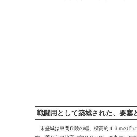
戦闘用として築城された、要塞
末盛城は東間丘陵の端、標高約４３ｍの丘に