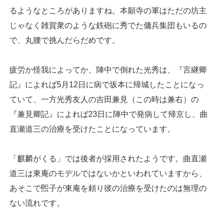
るようなところがありますね。本願寺の軍はただの坊主
じゃなく雑賀衆のような鉄砲に秀でた傭兵集団もいるの
で、丸腰で挑んだらだめです。
疲労か怪我によってか、陣中で倒れた光秀は、『言継卿
記』によれば5月12日に病で坂本に帰城したことになっ
ていて、一方光秀友人の吉田兼見（この時は兼右）の
『兼見卿記』によれば23日に陣中で発病して帰京し、曲
直瀬道三の治療を受けたことになっています。
「麒麟がくる」では後者が採用されたようです。曲直瀬
道三は東庵のモデルではないかといわれていますから、
あそこで煕子が東庵を頼り彼の治療を受けたのは無理の
ない流れです。