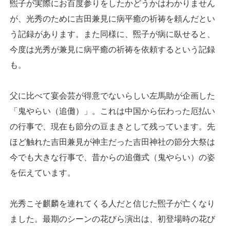
煕子が実際にお百度参りをしたかどうかはわかりません
が、光秀のために吉田兼見に病平癒の祈祷を頼んだとい
う記録があります。また同様に、煕子が病に臥せると、
今度は光秀が兼見に病平癒の祈祷を依頼するという記録
も。
父に比べて宴会芸が得意でないらしい左馬助が企画した
「鬼やらい（追儺）」。これは中国から伝わった厄払い
の行事で、現在も節分の豆まきとして残っています。先
ほど触れた吉田兼見が神主だった吉田神社の節分大祭は
今でも大きな行事で、昔からの追儺式（鬼やらい）の姿
を伝えています。
光秀こそ麒麟を連れてくる人だと信じた煕子が亡くなり
ました。最期のシーンの花びら演出は、初登場時の花び