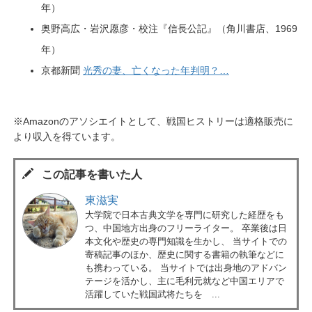
年）
奥野高広・岩沢愿彦・校注『信長公記』（角川書店、1969
年）
京都新聞
光秀の妻、亡くなった年判明？…
※Amazonのアソシエイトとして、戦国ヒストリーは適格販売に
より収入を得ています。
この記事を書いた人
東滋実
大学院で日本古典文学を専門に研究した経歴をも
つ、中国地方出身のフリーライター。 卒業後は日
本文化や歴史の専門知識を生かし、 当サイトでの
寄稿記事のほか、歴史に関する書籍の執筆などに
も携わっている。 当サイトでは出身地のアドバン
テージを活かし、主に毛利元就など中国エリアで
活躍していた戦国武将たちを ...