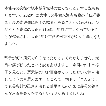
本能寺の変後の坂本城落城時に亡くなったとする説もあ
りますが、2020年に大津市の聖衆来迎寺所蔵の「仏涅槃
図」裏の寄進銘に煕子の戒名があることが発表され、少
なくとも寄進の天正9（1581）年前に亡くなっているこ
とが確認され、天正4年死亡説の可能性がぐんと高くなり
ました。
煕子が何の病気で亡くなったかはよくわかりません。光
秀の病が移ったという説もありますし、今回の作中の様
子を見ると、悪天候の中お百度参りをしたせいで体を壊
したようにも思えます（ところで、朝ドラ「まんぷく」
でも長谷川博己さん演じる萬平さんのために義母の鈴さ
んがお百度参りをするという話がありましたね）。