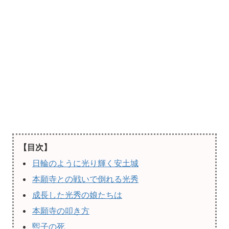
【目次】
日輪のように光り輝く安土城
本願寺との戦いで倒れる光秀
成長した光秀の娘たちは
本願寺の叩き方
煕子の死