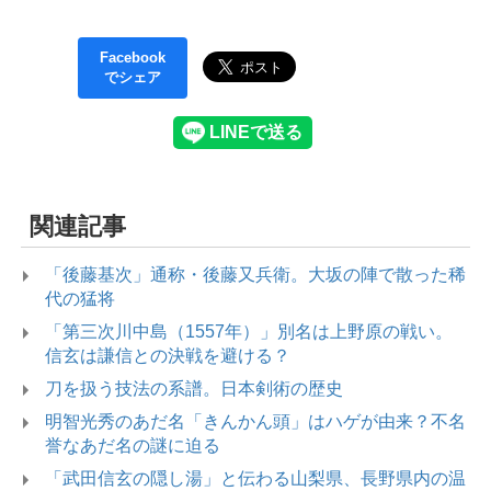
Facebook
でシェア
関連記事
「後藤基次」通称・後藤又兵衛。大坂の陣で散った稀
代の猛将
「第三次川中島（1557年）」別名は上野原の戦い。
信玄は謙信との決戦を避ける？
刀を扱う技法の系譜。日本剣術の歴史
明智光秀のあだ名「きんかん頭」はハゲが由来？不名
誉なあだ名の謎に迫る
「武田信玄の隠し湯」と伝わる山梨県、長野県内の温