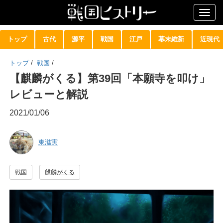
Togg
navig
トップ
古代
源平
戦国
江戸
幕末維新
近現代
トップ
/
戦国
/
【麒麟がくる】第39回「本願寺を叩け」
レビューと解説
2021/01/06
東滋実
戦国
麒麟がくる