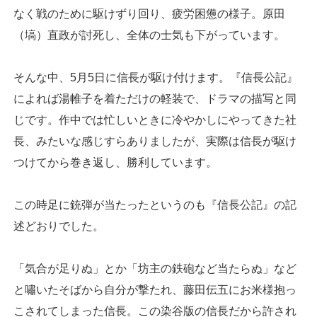
なく戦のために駆けずり回り、疲労困憊の様子。原田
（塙）直政が討死し、全体の士気も下がっています。
そんな中、5月5日に信長が駆け付けます。『信長公記』
によれば湯帷子を着ただけの軽装で、ドラマの描写と同
じです。作中では忙しいときに冷やかしにやってきた社
長、みたいな感じすらありましたが、実際は信長が駆け
つけてから巻き返し、勝利しています。
この時足に銃弾が当たったというのも『信長公記』の記
述どおりでした。
「気合が足りぬ」とか「坊主の鉄砲など当たらぬ」など
と嘯いたそばから自分が撃たれ、藤田伝五にお米様抱っ
こされてしまった信長。この染谷版の信長だから許され