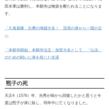
田水軍は勝利し、本願寺は物資を断たれることになりま
す。
「九鬼嘉隆」志摩の海賊大名！ 流浪の身から一国の主
へ
「本願寺顕如」本願寺法主・加賀大名として、「仏法」
のための戦いに身を投じた生涯
煕子の死
天正4（1576）年、光秀が病から回復したかと思うと今
度は煕子が床に臥し、同年中に亡くなりました。