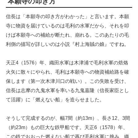
本願寺の叩き方
信長は「本願寺の叩き方がわかった」と言います。本願
寺に物資を届けているのは毛利の水軍だから、それを叩
けば本願寺への補給が断たれ、崩れる。このあたりの毛
利側の描写が詳しいのは小説『村上海賊の娘』ですね。
天正4（1576）年、織田水軍は木津浦で毛利水軍の焙烙
火矢に散々にやられ、毛利は本願寺への物資補給路を確
保します（第一次木津川口の戦い）。この失敗を受け、
信長は志摩の九鬼水軍を率いる九鬼嘉隆（信長家臣とし
て活躍）に「燃えない船」を造らせました。
そうして完成するのが、幅7間（約13m）、長さ12、3間
（約23m）もの巨大な鉄甲船です。天正6（1578）年、
この鉄でおおった燃えない船で再び毛利水軍に挑み、織