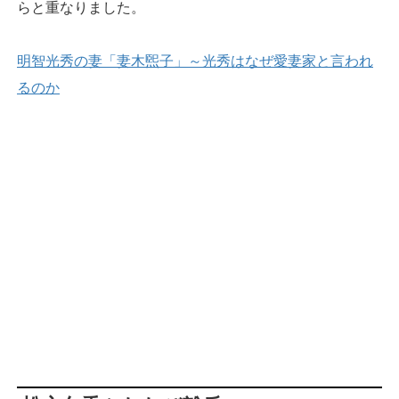
らと重なりました。
明智光秀の妻「妻木煕子」～光秀はなぜ愛妻家と言われ
るのか