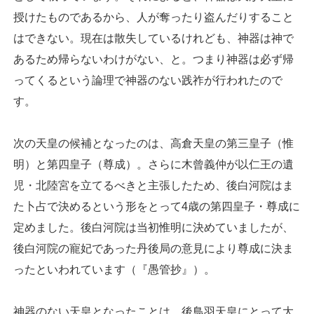
授けたものであるから、人が奪ったり盗んだりすること
はできない。現在は散失しているけれども、神器は神で
あるため帰らないわけがない、と。つまり神器は必ず帰
ってくるという論理で神器のない践祚が行われたので
す。
次の天皇の候補となったのは、高倉天皇の第三皇子（惟
明）と第四皇子（尊成）。さらに木曾義仲が以仁王の遺
児・北陸宮を立てるべきと主張したため、後白河院はま
た卜占で決めるという形をとって4歳の第四皇子・尊成に
定めました。後白河院は当初惟明に決めていましたが、
後白河院の寵妃であった丹後局の意見により尊成に決ま
ったといわれています（『愚管抄』）。
神器のない天皇となったことは、後鳥羽天皇にとって大