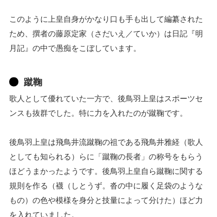
このように上皇自身がかなり口も手も出して編纂された
ため、撰者の藤原定家（さだいえ／ていか）は日記『明
月記』の中で愚痴をこぼしています。
蹴鞠
歌人として優れていた一方で、後鳥羽上皇はスポーツセ
ンスも抜群でした。特に力を入れたのが蹴鞠です。
後鳥羽上皇は飛鳥井流蹴鞠の祖である飛鳥井雅経（歌人
としても知られる）らに「蹴鞠の長者」の称号をもらう
ほどうまかったようです。後鳥羽上皇自ら蹴鞠に関する
規則を作る（襪（しとうず。沓の中に履く足袋のような
もの）の色や模様を身分と技量によって分けた）ほど力
を入れていました。