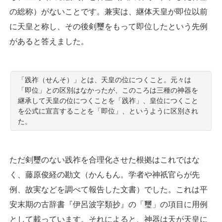
の総称）がないことです。兼実は、継体天皇が即位以前
に天皇と称し、その後剣璽をもって即位したという先例
があると答えました。
「践祚（せんそ）」とは、天皇の位につくこと。元々は
「即位」との区別はなかったが、このころは三種の神器を
継承して天皇の位につくことを「践祚」、皇位につくこと
を公式に宣言することを「即位」、というように区別され
た。
ただ剣璽のない践祚を合理化させた根拠はこれではな
く、藤原俊経の勘文（かんもん。学者や神祇官らが先
例、故実などを調べて報告した文書）でした。これは平
安末期の古辞書『伊呂波字類抄』の「璽」の項目に用例
として載っています。それによると、神器は天が天皇に