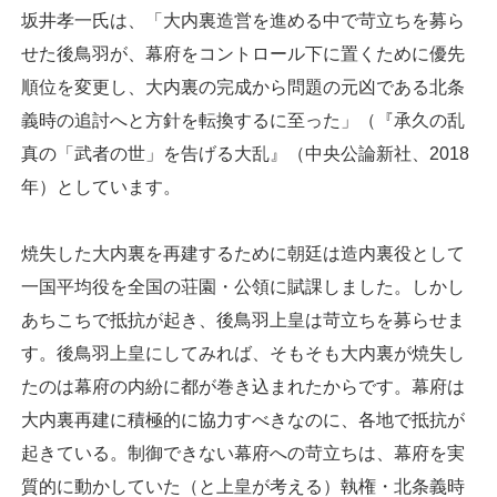
坂井孝一氏は、「大内裏造営を進める中で苛立ちを募ら
せた後鳥羽が、幕府をコントロール下に置くために優先
順位を変更し、大内裏の完成から問題の元凶である北条
義時の追討へと方針を転換するに至った」（『承久の乱
真の「武者の世」を告げる大乱』（中央公論新社、2018
年）としています。
焼失した大内裏を再建するために朝廷は造内裏役として
一国平均役を全国の荘園・公領に賦課しました。しかし
あちこちで抵抗が起き、後鳥羽上皇は苛立ちを募らせま
す。後鳥羽上皇にしてみれば、そもそも大内裏が焼失し
たのは幕府の内紛に都が巻き込まれたからです。幕府は
大内裏再建に積極的に協力すべきなのに、各地で抵抗が
起きている。制御できない幕府への苛立ちは、幕府を実
質的に動かしていた（と上皇が考える）執権・北条義時