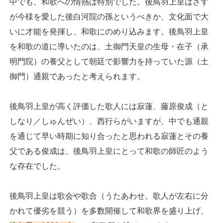
中でも、和歌への情熱は特別でした。後鳥羽上皇はさす
が今様を愛した後白河院の孫というべきか、文化面で大
いに才能を発揮し、和歌にのめり込みます。後鳥羽上皇
を和歌の道に導いたのは、土御門天皇の生母・在子（承
明門院）の養父として朝廷で影響力を持っていた源（土
御門）通親であったと考えられます。
後鳥羽上皇が高く評価した歌人には寂蓮、藤原俊成（と
しなり／しゅんぜい）、西行らがいますが、中でも通親
を通じて早い時期に知り合ったと思われる寂蓮とその養
父である俊成は、後鳥羽上皇にとって和歌の師匠のよう
な存在でした。
後鳥羽上皇は歌会や歌合（うたあわせ。歌人が左右に分
かれて優劣を競う）を多数開催して和歌界を盛り上げ、