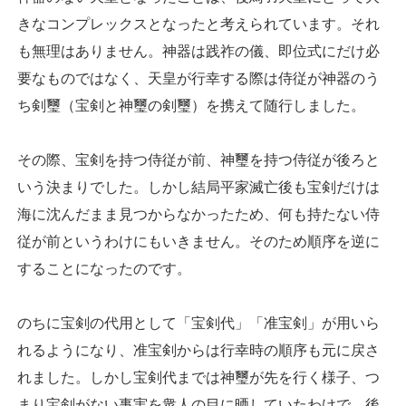
きなコンプレックスとなったと考えられています。それ
も無理はありません。神器は践祚の儀、即位式にだけ必
要なものではなく、天皇が行幸する際は侍従が神器のう
ち剣璽（宝剣と神璽の剣璽）を携えて随行しました。
その際、宝剣を持つ侍従が前、神璽を持つ侍従が後ろと
いう決まりでした。しかし結局平家滅亡後も宝剣だけは
海に沈んだまま見つからなかったため、何も持たない侍
従が前というわけにもいきません。そのため順序を逆に
することになったのです。
のちに宝剣の代用として「宝剣代」「准宝剣」が用いら
れるようになり、准宝剣からは行幸時の順序も元に戻さ
れました。しかし宝剣代までは神璽が先を行く様子、つ
まり宝剣がない事実を衆人の目に晒していたわけで、後