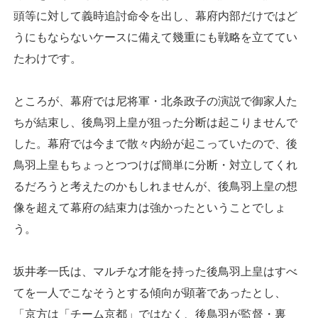
頭等に対して義時追討命令を出し、幕府内部だけではど
うにもならないケースに備えて幾重にも戦略を立ててい
たわけです。
ところが、幕府では尼将軍・北条政子の演説で御家人た
ちが結束し、後鳥羽上皇が狙った分断は起こりませんで
した。幕府では今まで散々内紛が起こっていたので、後
鳥羽上皇もちょっとつつけば簡単に分断・対立してくれ
るだろうと考えたのかもしれませんが、後鳥羽上皇の想
像を超えて幕府の結束力は強かったということでしょ
う。
坂井孝一氏は、マルチな才能を持った後鳥羽上皇はすべ
てを一人でこなそうとする傾向が顕著であったとし、
「京方は「チーム京都」ではなく、後鳥羽が監督・裏