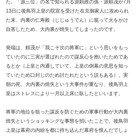
た。「源三位」の名で知られる源頼政の孫・源頼茂が7月
13日に後鳥羽上皇の院宣を受けた在京御家人に攻められ
た末、内裏の仁寿殿（じじゅうでん）に籠って火をかけ
自害したため、大内裏が焼失してしまったのです。
発端は、頼茂が「我こそ次の将軍に」という思いをもっ
ていたのに三寅が選ばれたので謀反心を抱いたためであ
るとか（上皇と内通していて、上皇の倒幕の意思を知っ
ていたため口封じのため討たれたという説もある）。実
朝の死、大内裏の焼失という大事件が重なり、後鳥羽上
皇はストレスにより一月以上床に臥したといいます。
将軍の地位を狙った謀反を防ぐための軍事行動が大内裏
焼失というショッキングな事態を招いたことで、後鳥羽
上皇は幕府の内紛を都に持ち込んだ幕府を恨んだでしょ