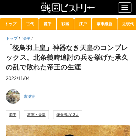
Togg
navig
トップ
古代
源平
戦国
江戸
幕末維新
近現代
トップ
/
源平
/
「後鳥羽上皇」神器なき天皇のコンプレ
ックス。北条義時追討の兵を挙げた承久
の乱で敗れた帝王の生涯
2022/11/04
東滋実
源平
将軍・天皇
鎌倉殿の13人