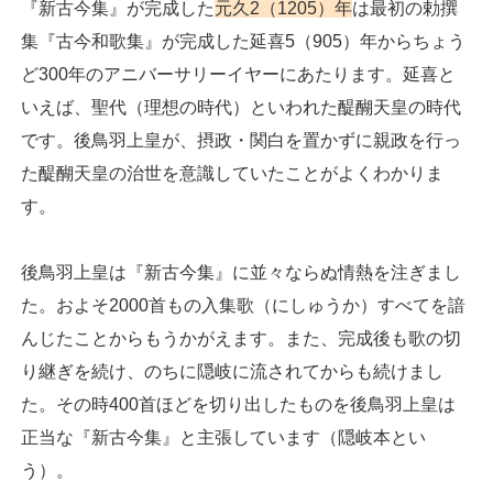
『新古今集』が完成した
元久2（1205）年
は最初の勅撰
集『古今和歌集』が完成した延喜5（905）年からちょう
ど300年のアニバーサリーイヤーにあたります。延喜と
いえば、聖代（理想の時代）といわれた醍醐天皇の時代
です。後鳥羽上皇が、摂政・関白を置かずに親政を行っ
た醍醐天皇の治世を意識していたことがよくわかりま
す。
後鳥羽上皇は『新古今集』に並々ならぬ情熱を注ぎまし
た。およそ2000首もの入集歌（にしゅうか）すべてを諳
んじたことからもうかがえます。また、完成後も歌の切
り継ぎを続け、のちに隠岐に流されてからも続けまし
た。その時400首ほどを切り出したものを後鳥羽上皇は
正当な『新古今集』と主張しています（隠岐本とい
う）。