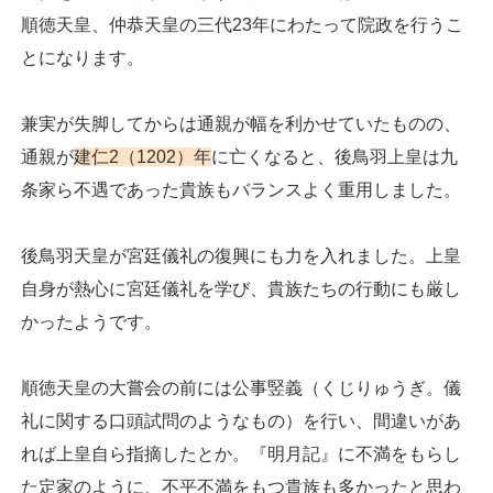
順徳天皇、仲恭天皇の三代23年にわたって院政を行うこ
とになります。
兼実が失脚してからは通親が幅を利かせていたものの、
通親が
建仁2（1202）年
に亡くなると、後鳥羽上皇は九
条家ら不遇であった貴族もバランスよく重用しました。
後鳥羽天皇が宮廷儀礼の復興にも力を入れました。上皇
自身が熱心に宮廷儀礼を学び、貴族たちの行動にも厳し
かったようです。
順徳天皇の大嘗会の前には公事竪義（くじりゅうぎ。儀
礼に関する口頭試問のようなもの）を行い、間違いがあ
れば上皇自ら指摘したとか。『明月記』に不満をもらし
た定家のように、不平不満をもつ貴族も多かったと思わ