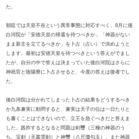
た。
朝廷では天皇不在という異常事態に対応すべく、8月に後
白河院が「安徳天皇の帰還を待つべきか」「神器がない
まま新主を立てるべきか」を卜占（占い）で決めようと
します。最初は安徳天皇を待つべきという答えがでまし
たが、自分の中で答えは決まっていた後白河院はさらに
神祇官と陰陽寮に卜占させると、今度の答えは後者でし
た。
後白河院は分かれてしまった卜占の結果をどうするべき
か九条兼実に勅問すると、兼実は天子の位は一日たりと
も書くことはできないので、立王を急ぐべきだと答えま
した。践祚するとなると問題は剣璽（三種の神器のう
ち、宝剣（天叢雲剣）と神璽（八尺瓊勾玉）。また神器