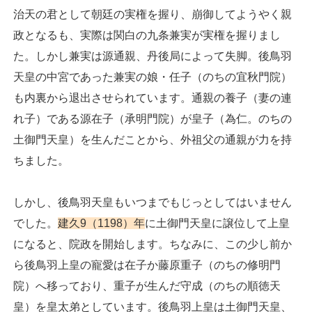
治天の君として朝廷の実権を握り、崩御してようやく親
政となるも、実際は関白の九条兼実が実権を握りまし
た。しかし兼実は源通親、丹後局によって失脚。後鳥羽
天皇の中宮であった兼実の娘・任子（のちの宜秋門院）
も内裏から退出させられています。通親の養子（妻の連
れ子）である源在子（承明門院）が皇子（為仁。のちの
土御門天皇）を生んだことから、外祖父の通親が力を持
ちました。
しかし、後鳥羽天皇もいつまでもじっとしてはいません
でした。
建久9（1198）年
に土御門天皇に譲位して上皇
になると、院政を開始します。ちなみに、この少し前か
ら後鳥羽上皇の寵愛は在子か藤原重子（のちの修明門
院）へ移っており、重子が生んだ守成（のちの順徳天
皇）を皇太弟としています。後鳥羽上皇は土御門天皇、