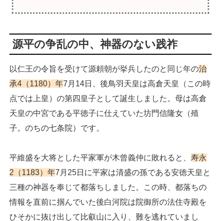
源平の争乱の中、神器のない践祚
以仁王の令旨を受けて源頼朝が挙兵したのと同じ年の
治
承4（1180）年
7月14日、後鳥羽天皇は高倉天皇（この時
点では上皇）の第四皇子として誕生しました。母は高倉
天皇の中宮である平徳子に仕えていた坊門信隆女（殖
子。のちの七条院）です。
平維盛を大将とした平家軍が木曾義仲に敗れると、
寿永
2（1183）年
7月25日に平家は清盛の孫である安徳天皇と
三種の神器を奉じて都落ちしました。この時、都落ちの
情報を直前に掴んでいた後白河院は院御所の法住寺殿を
ひそかに抜け出して比叡山に入り、難を逃れていまし