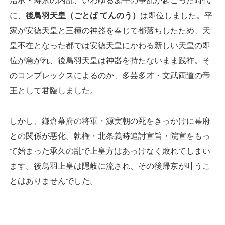
治承・寿永の内乱、いわゆる源平の争乱が起こった時代
に、
後鳥羽天皇（ごとば てんのう）
は即位しました。平
家が安徳天皇と三種の神器を奉じて都落ちしたため、天
皇不在となった都では安徳天皇にかわる新しい天皇の即
位が急がれ、後鳥羽天皇は神器を持たないまま践祚。そ
のコンプレックスによるのか、多芸多才・文武両道の帝
王として君臨しました。
しかし、鎌倉幕府の将軍・源実朝の死をきっかけに幕府
との関係が悪化。執権・北条義時追討宣旨・院宣をもっ
て始まった承久の乱で上皇方はあっけなく敗れてしまい
ます。後鳥羽上皇は隠岐に流され、その後帰京が叶うこ
とはありませんでした。