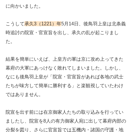
に向かいました。
こうして
承久3（1221）年
5月14日、後鳥羽上皇は北条義
時追討の院宣・官宣旨を出し、承久の乱が起こりまし
た。
結果を簡単にいえば、上皇方の軍は京に攻め上ってきた
幕府の大軍にあっけなく敗れてしまいました。しかし、
なにも後鳥羽上皇が「院宣・官宣旨があれば各地の武士
たちが味方して簡単に勝利する」と楽観視していたわけ
ではありません。
院宣を出す前には在京御家人たちの取り込みを行ってい
ましたし、院宣を8人の有力御家人宛に出して幕府内部の
分裂を図り、さらに官宣旨では五機内・諸国の守護・地