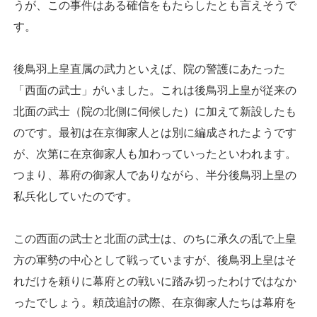
うが、この事件はある確信をもたらしたとも言えそうで
す。
後鳥羽上皇直属の武力といえば、院の警護にあたった
「西面の武士」がいました。これは後鳥羽上皇が従来の
北面の武士（院の北側に伺候した）に加えて新設したも
のです。最初は在京御家人とは別に編成されたようです
が、次第に在京御家人も加わっていったといわれます。
つまり、幕府の御家人でありながら、半分後鳥羽上皇の
私兵化していたのです。
この西面の武士と北面の武士は、のちに承久の乱で上皇
方の軍勢の中心として戦っていますが、後鳥羽上皇はそ
れだけを頼りに幕府との戦いに踏み切ったわけではなか
ったでしょう。頼茂追討の際、在京御家人たちは幕府を