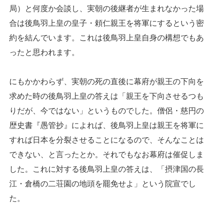
局）と何度か会談し、実朝の後継者が生まれなかった場
合は後鳥羽上皇の皇子・頼仁親王を将軍にするという密
約を結んでいます。これは後鳥羽上皇自身の構想でもあ
ったと思われます。
にもかかわらず、実朝の死の直後に幕府が親王の下向を
求めた時の後鳥羽上皇の答えは「親王を下向させるつも
りだが、今ではない」というものでした。僧侶・慈円の
歴史書『愚管抄』によれば、後鳥羽上皇は親王を将軍に
すれば日本を分裂させることになるので、そんなことは
できない、と言ったとか。それでもなお幕府は催促しま
した。これに対する後鳥羽上皇の答えは、「摂津国の長
江・倉橋の二荘園の地頭を罷免せよ」という院宣でし
た。