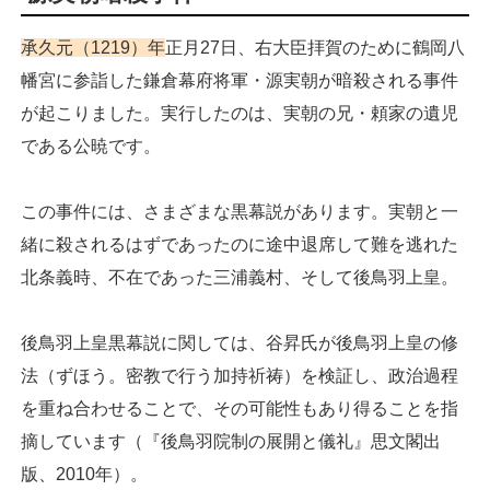
承久元（1219）年
正月27日、右大臣拝賀のために鶴岡八
幡宮に参詣した鎌倉幕府将軍・源実朝が暗殺される事件
が起こりました。実行したのは、実朝の兄・頼家の遺児
である公暁です。
この事件には、さまざまな黒幕説があります。実朝と一
緒に殺されるはずであったのに途中退席して難を逃れた
北条義時、不在であった三浦義村、そして後鳥羽上皇。
後鳥羽上皇黒幕説に関しては、谷昇氏が後鳥羽上皇の修
法（ずほう。密教で行う加持祈祷）を検証し、政治過程
を重ね合わせることで、その可能性もあり得ることを指
摘しています（『後鳥羽院制の展開と儀礼』思文閣出
版、2010年）。