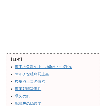
【目次】
源平の争乱の中、神器のない践祚
マルチな後鳥羽上皇
後鳥羽上皇の政治
源実朝暗殺事件
承久の乱
配流先の隠岐で