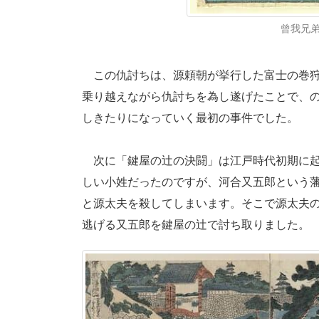
曾我兄弟
この仇討ちは、源頼朝が挙行した富士の巻狩
乗り越えながら仇討ちを為し遂げたことで、
しきたりになっていく最初の事件でした。
次に「鍵屋の辻の決闘」は江戸時代初期に起
しい小姓だったのですが、河合又五郎という
と源太夫を殺してしまいます。そこで源太夫
逃げる又五郎を鍵屋の辻で討ち取りました。