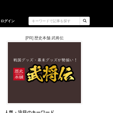
ログイン
[PR] 歴史本舗 武将伝
人気・注目のキーワード