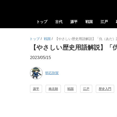
トップ
古代
源平
戦国
江戸
トップ
/
戦国
/
【やさしい歴史用語解説】「仇（あだ）
【やさしい歴史用語解説】「
2023/05/15
明石則実
源平
南北朝
戦国
江戸
歴史入門