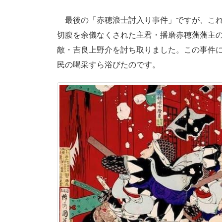
最後の「赤穂浪士討入り事件」ですが、これ
切腹を余儀なくされた主君・播磨赤穂藩藩主
敵・吉良上野介を討ち取りました。この事件
民の喝采すら浴びたのです。