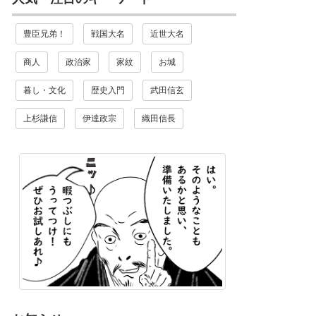
豊臣兄弟！
戦国大名
近世大名
商人
政治家
家紋
お城
暮し・文化
歴史入門
武田信玄
上杉謙信
伊達政宗
織田信長