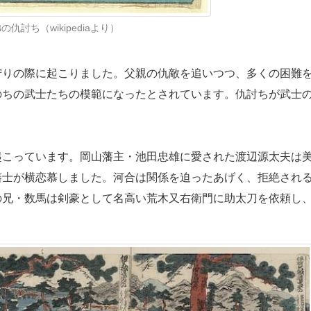
の仇討ち（wikipediaより）
りの際に起こりました。父親の仇敵を追いつつ、多くの困難
のちの武士たちの模範になったとされています。仇討ちが武士
こっています。岡山藩主・池田忠雄に愛された渡辺源太夫は
藩士が横恋慕しました。河合は関係を迫ったあげく、拒絶され
の兄・数馬は剣豪として名高い荒木又右衛門に助太刀を依頼し