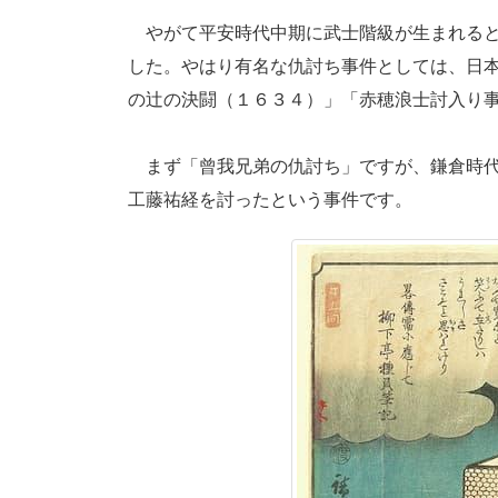
やがて平安時代中期に武士階級が生まれると
した。やはり有名な仇討ち事件としては、日
の辻の決闘（１６３４）」「赤穂浪士討入り
まず「曾我兄弟の仇討ち」ですが、鎌倉時代
工藤祐経を討ったという事件です。