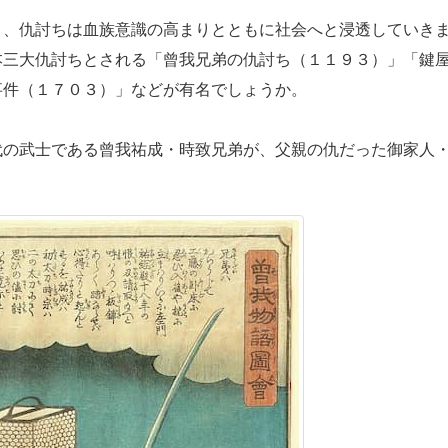
、仇討ちは血族意識の高まりとともに社会へと浸透していき
本三大仇討ちとされる「曾我兄弟の仇討ち（１１９３）」「鍵
事件（１７０３）」などが有名でしょうか。
の武士である曾我祐成・時致兄弟が、父親の仇だった御家人