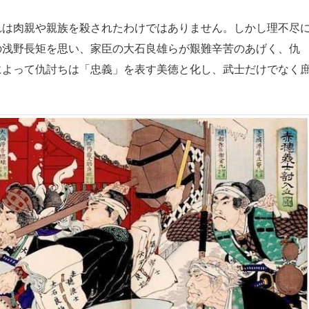
は肉親や親族を殺されたわけではありません。しかし理不尽
の浅野長矩を思い、家臣の大石良雄らが艱難辛苦のあげく、仇
によって仇討ちは「忠義」を表す美徳と化し、武士だけでなく