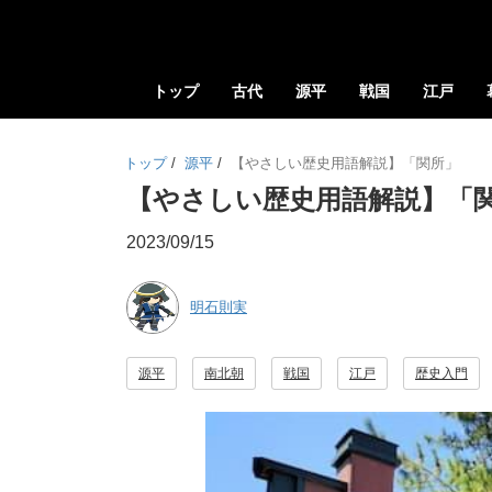
トップ
古代
源平
戦国
江戸
トップ
/
源平
/
【やさしい歴史用語解説】「関所」
【やさしい歴史用語解説】「
2023/09/15
明石則実
源平
南北朝
戦国
江戸
歴史入門