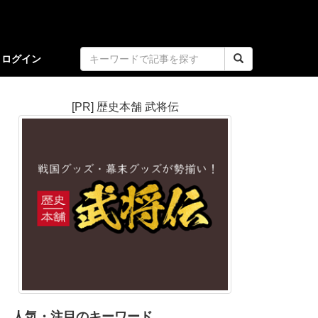
ログイン
[PR] 歴史本舗 武将伝
人気・注目のキーワード