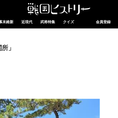
幕末維新
近現代
武将特集
クイズ
会員登録
関所」