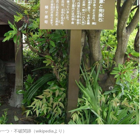
つ・不破関跡（wikipediaより）