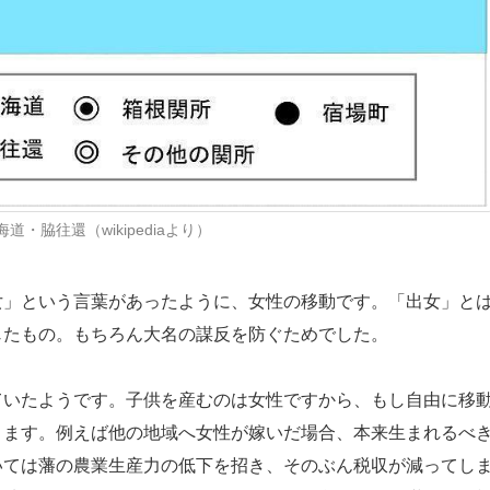
道・脇往還（wikipediaより）
」という言葉があったように、女性の移動です。「出女」と
じたもの。もちろん大名の謀反を防ぐためでした。
いたようです。子供を産むのは女性ですから、もし自由に移
ります。例えば他の地域へ女性が嫁いだ場合、本来生まれるべ
いては藩の農業生産力の低下を招き、そのぶん税収が減ってし