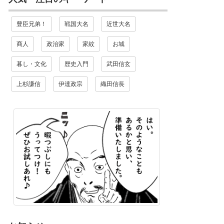
豊臣兄弟！
戦国大名
近世大名
商人
政治家
家紋
お城
暮し・文化
歴史入門
武田信玄
上杉謙信
伊達政宗
織田信長