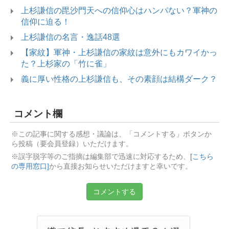
上杉謙信の毘沙門天への信仰心はハンパない？軍神の
信仰に迫る！
上杉謙信の名言・逸話48選
【家紋】軍神・上杉謙信の家紋は意外にもカワイかっ
た？上杉家の「竹に雀」
義に厚い性格の上杉謙信も、その素顔は結構ダーク？
コメント欄
※この記事に関する感想・議論は、「コメントする」ボタンか
ら投稿（要会員登録）いただけます。
※誤字脱字等のご指摘は編集部で迅速に対応するため、
[こちら
の専用窓口]
から直接お知らせいただけますと幸いです。
コメントする