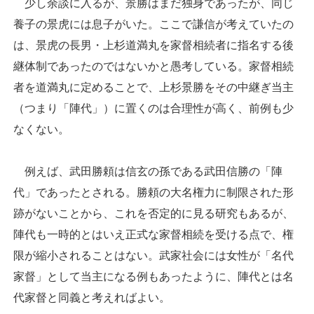
少し余談に入るが、景勝はまだ独身であったが、同じ
養子の景虎には息子がいた。ここで謙信が考えていたの
は、景虎の長男・上杉道満丸を家督相続者に指名する後
継体制であったのではないかと愚考している。家督相続
者を道満丸に定めることで、上杉景勝をその中継ぎ当主
（つまり「陣代」）に置くのは合理性が高く、前例も少
なくない。
例えば、武田勝頼は信玄の孫である武田信勝の「陣
代」であったとされる。勝頼の大名権力に制限された形
跡がないことから、これを否定的に見る研究もあるが、
陣代も一時的とはいえ正式な家督相続を受ける点で、権
限が縮小されることはない。武家社会には女性が「名代
家督」として当主になる例もあったように、陣代とは名
代家督と同義と考えればよい。