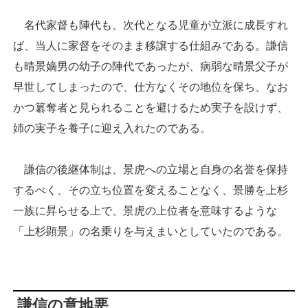
名代家督も陣代も、次代となる児童が立派に成長すれ
ば、当人に家督をそのまま移譲する仕組みである。謙信
も晴景嫡男の幼子の陣代であったが、病弱な晴景父子が
早世してしまったので、仕方なくその地位を保ち、なお
かつ簒奪者と見られることを避けるため実子を設けず、
姉の実子を養子に迎え入れたのである。
謙信の後継体制は、景虎への立場と自身の名誉を保持
するべく、その立ち位置を変えることなく、景勝を上杉
一族に昇らせる上で、景虎の上位者を意味するような
「上杉顕景」の名乗りを与えまいとしていたのである。
謙信の意地悪