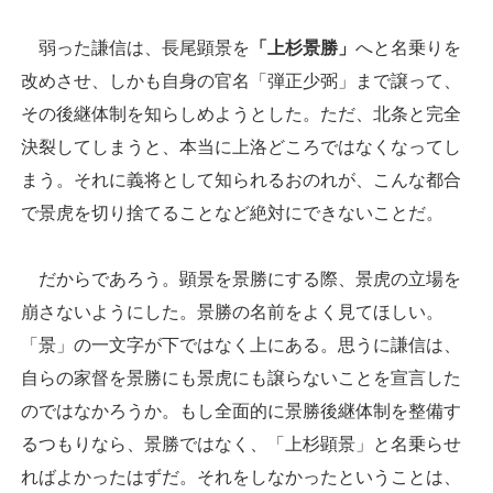
弱った謙信は、長尾顕景を
「上杉景勝」
へと名乗りを
改めさせ、しかも自身の官名「弾正少弼」まで譲って、
その後継体制を知らしめようとした。ただ、北条と完全
決裂してしまうと、本当に上洛どころではなくなってし
まう。それに義将として知られるおのれが、こんな都合
で景虎を切り捨てることなど絶対にできないことだ。
だからであろう。顕景を景勝にする際、景虎の立場を
崩さないようにした。景勝の名前をよく見てほしい。
「景」の一文字が下ではなく上にある。思うに謙信は、
自らの家督を景勝にも景虎にも譲らないことを宣言した
のではなかろうか。もし全面的に景勝後継体制を整備す
るつもりなら、景勝ではなく、「上杉顕景」と名乗らせ
ればよかったはずだ。それをしなかったということは、