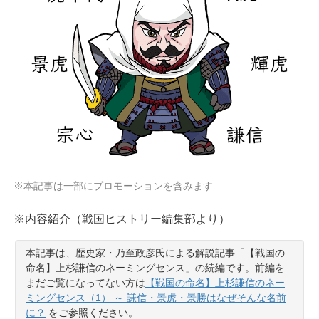
※本記事は一部にプロモーションを含みます
※内容紹介（戦国ヒストリー編集部より）
本記事は、歴史家・乃至政彦氏による解説記事「【戦国の
命名】上杉謙信のネーミングセンス」の続編です。前編を
まだご覧になってない方は
【戦国の命名】上杉謙信のネー
ミングセンス（1） ～ 謙信・景虎・景勝はなぜそんな名前
に？
をご参照ください。