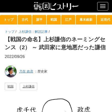
Togg
navig
トップ
古代
源平
戦国
江戸
幕末維新
近現代
トップ
/
上杉謙信：解説記事
/
【戦国の命名】上杉謙信のネーミングセ
ンス（2） ～ 武田家に意地悪だった謙信
2022/09/26
乃至 政彦
：歴史家
戦国
上杉謙信