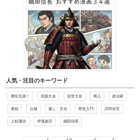
人気・注目のキーワード
豊臣兄弟！
戦国大名
近世大名
商人
政治家
家紋
お城
暮し・文化
歴史入門
武田信玄
上杉謙信
伊達政宗
織田信長