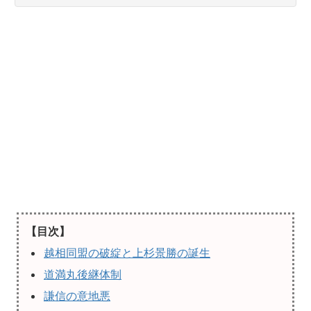
【目次】
越相同盟の破綻と上杉景勝の誕生
道満丸後継体制
謙信の意地悪