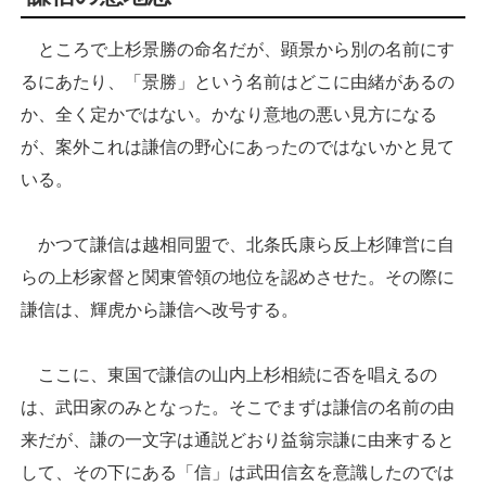
ところで上杉景勝の命名だが、顕景から別の名前にす
るにあたり、「景勝」という名前はどこに由緒があるの
か、全く定かではない。かなり意地の悪い見方になる
が、案外これは謙信の野心にあったのではないかと見て
いる。
かつて謙信は越相同盟で、北条氏康ら反上杉陣営に自
らの上杉家督と関東管領の地位を認めさせた。その際に
謙信は、輝虎から謙信へ改号する。
ここに、東国で謙信の山内上杉相続に否を唱えるの
は、武田家のみとなった。そこでまずは謙信の名前の由
来だが、謙の一文字は通説どおり益翁宗謙に由来すると
して、その下にある「信」は武田信玄を意識したのでは