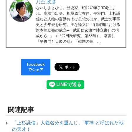
乃至 政彦
ないしまさひこ。歴史家。昭和49年(1974)生ま
れ。高松市出身、相模原市在住。平将門、上杉謙
信など人物の言動および思想のほか、武士の軍事
史と少年愛を研究。主な論文に「戦国期における
旗本陣立書の成立─［武田信玄旗本陣立書］の構
成から─」（『武田氏研究』第53号）。著書に
『平将門と天慶の乱』『戦国の陣 ...
Facebook
でシェア
関連記事
「上杉謙信」大義名分を重んじ、”軍神”と呼ばれた戦
の天才！