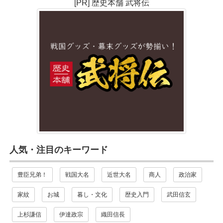
[PR] 歴史本舗 武将伝
人気・注目のキーワード
豊臣兄弟！
戦国大名
近世大名
商人
政治家
家紋
お城
暮し・文化
歴史入門
武田信玄
上杉謙信
伊達政宗
織田信長