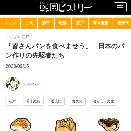
Togg
navig
トップ
古代
源平
戦国
江戸
幕末維新
近現代
トップ
/
江戸
/
「皆さんパンを食べませう」 日本のパ
ン作りの先駆者たち
2023/09/15
ichicokyt
江戸
幕末維新
近現代
食文化
暮らし・文化