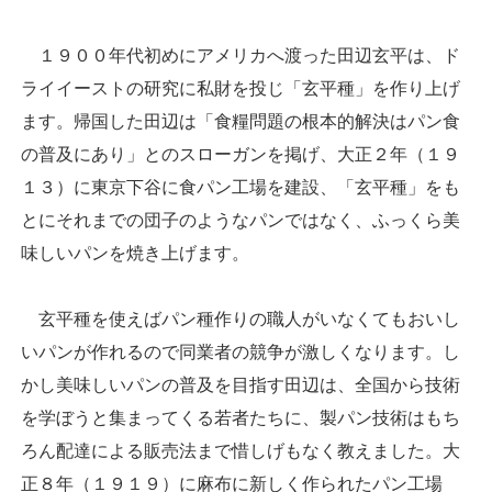
１９００年代初めにアメリカへ渡った田辺玄平は、ド
ライイーストの研究に私財を投じ「玄平種」を作り上げ
ます。帰国した田辺は「食糧問題の根本的解決はパン食
の普及にあり」とのスローガンを掲げ、大正２年（１９
１３）に東京下谷に食パン工場を建設、「玄平種」をも
とにそれまでの団子のようなパンではなく、ふっくら美
味しいパンを焼き上げます。
玄平種を使えばパン種作りの職人がいなくてもおいし
いパンが作れるので同業者の競争が激しくなります。し
かし美味しいパンの普及を目指す田辺は、全国から技術
を学ぼうと集まってくる若者たちに、製パン技術はもち
ろん配達による販売法まで惜しげもなく教えました。大
正８年（１９１９）に麻布に新しく作られたパン工場