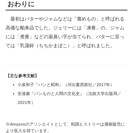
おわりに
最初はバターやジャムなどは「嘗めもの」と呼ばれる
高価な舶来品でした。ジェリーには「凍膏」の、ジャム
には「煮膏」などの薬臭い字が当てられ、バターに至っ
ては「乳蒲鉾（ちちかまぼこ）」と呼ばれました。
【主な参考文献】
小泉和子『パンと昭和』（河出書房新社／2017年）
安達巖『パンものと人間の文化史』（法政大学出版局／
2021年）
※Amazonのアソシエイトとして、戦国ヒストリーは適格販売に
より収入を得ています。