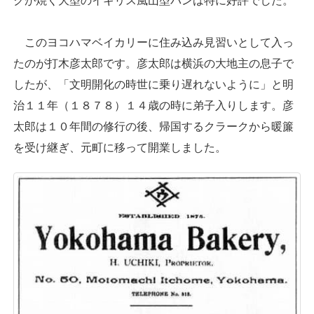
クが焼く大型のイギリス風山型パンは特に好評でした。
このヨコハマベイカリーに住み込み見習いとして入っ
たのが打木彦太郎です。彦太郎は横浜の大地主の息子で
したが、「文明開化の時世に乗り遅れないように」と明
治１１年（１８７８）１４歳の時に弟子入りします。彦
太郎は１０年間の修行の後、帰国するクラークから暖簾
を受け継ぎ、元町に移って開業しました。