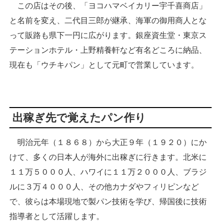
この店はその後、「ヨコハマベイカリー宇千喜商店」
と名前を変え、二代目三郎が継承、海軍の御用商人とな
って販路も県下一円に広がります。銀座資生堂・東京ス
テーションホテル・上野精養軒など有名どころに納品、
現在も「ウチキパン」として元町で営業しています。
出稼ぎ先で覚えたパン作り
明治元年（１８６８）から大正９年（１９２０）にか
けて、多くの日本人が海外に出稼ぎに行きます。北米に
１１万５０００人、ハワイに１１万２０００人、ブラジ
ルに３万４０００人、その他カナダやフィリピンなど
で、彼らは本場現地で製パン技術を学び、帰国後に技術
指導者として活躍します。