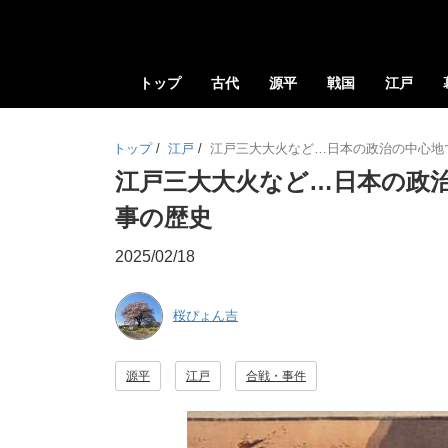
トップ
古代
源平
戦国
江戸
トップ
/
江戸
/
江戸三大大火など…日本の政治の中心地
江戸三大大火など…日本の政
事の歴史
2025/02/18
桜ぴょん吉
源平
江戸
合戦・事件