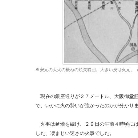
※安元の大火の概ねの焼失範囲。大きい炎は火元。
現在の銀座通りが２７メートル、大阪御堂筋
で、いかに火の勢いが強かったのかが分かり
火事は延焼を続け、２９日の午前４時頃には
した、凄まじい速さの火事でした。