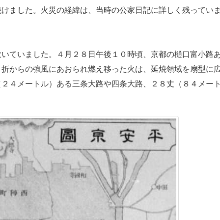
焼けました。火災の経緯は、当時の公家日記に詳しく残ってい
いていました。４月２８日午後１０時頃、京都の樋口富小路
。折からの強風にあおられ燃え移った火は、延焼領域を扇型に
（２４メートル）ある三条大路や四条大路、２８丈（８４メー