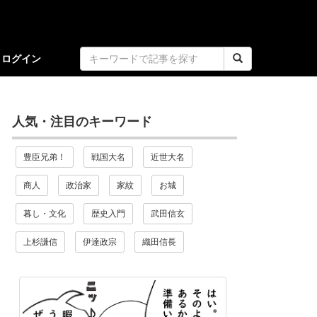
ログイン
人気・注目のキーワード
豊臣兄弟！
戦国大名
近世大名
商人
政治家
家紋
お城
暮し・文化
歴史入門
武田信玄
上杉謙信
伊達政宗
織田信長