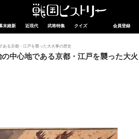
幕末維新
近現代
武将特集
クイズ
会員登録
である京都・江戸を襲った大火事の歴史
治の中心地である京都・江戸を襲った大火