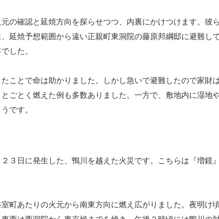
元の確認と延焼方向を探らせつつ、内裏にかけつけます。彼
に、延焼予想範囲から遠い正親町東洞院の藤原邦綱邸に避難し
事でした。
たことで命は助かりました。しかし急いで避難したので家財
ことごとく燃えた例も多数ありました。一方で、敷地内に湿地
ようです。
２３日に発生した、鴨川を越えた火災です。こちらは『増鏡
室町あたりの火元から南東方向に燃え広がりました。夜明け