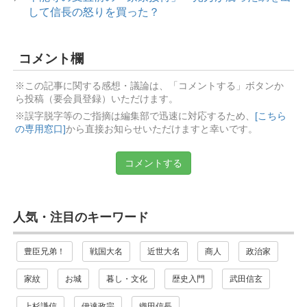
して信長の怒りを買った？
コメント欄
※この記事に関する感想・議論は、「コメントする」ボタンか
ら投稿（要会員登録）いただけます。
※誤字脱字等のご指摘は編集部で迅速に対応するため、
[こちら
の専用窓口]
から直接お知らせいただけますと幸いです。
コメントする
人気・注目のキーワード
豊臣兄弟！
戦国大名
近世大名
商人
政治家
家紋
お城
暮し・文化
歴史入門
武田信玄
上杉謙信
伊達政宗
織田信長