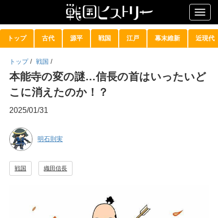
Togg
navig
トップ
古代
源平
戦国
江戸
幕末維新
近現代
トップ
/
戦国
/
本能寺の変の謎…信長の首はいったいど
こに消えたのか！？
2025/01/31
明石則実
戦国
織田信長