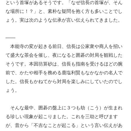
という首塚があるそうです。「なぜ信長の首塚が、そん
な場所に！？」と、素朴な疑問を抱く方も多いことでし
ょう。実は次のような伝承が言い伝えられてきました。
───
本能寺の変が起きる前日、信長は公家衆や商人を招い
て盛大な茶会を催し、夜になると囲碁の対局を観戦した
そうです。本因坊算砂は、信長も指南を受けるほどの腕
前で、かたや相手を務める鹿塩利賢もなかなかの名人で
した。信長もかねてから対局を楽しみにしていたのでし
ょう。
そんな最中、囲碁の盤上に３つも劫（こう）が生まれ
る珍しい現象が起こりました。これを三劫と呼びます
が、昔から「不吉なことが起こる」という言い伝えがあ