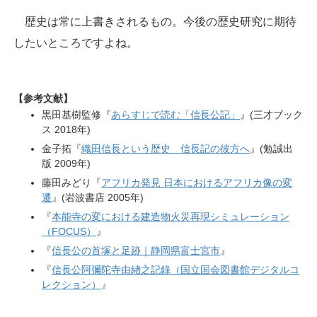
歴史は常に上書きされるもの。今後の歴史研究に期待
したいところですよね。
【参考文献】
黒田基樹監修『
あらすじで読む「信長公記」
』(三才ブック
ス 2018年)
金子拓『
織田信長という歴史 信長記の彼方へ
』(勉誠出
版 2009年)
藤田みどり『
アフリカ発見 日本におけるアフリカ像の変
遷
』(岩波書店 2005年)
『
本能寺の変における建造物火災再現シミュレーション
（FOCUS）
』
『
信長公の首塚と足跡｜静岡県富士宮市
』
『
信長公阿彌陀寺由緖之記錄（国立国会図書館デジタルコ
レクション）
』