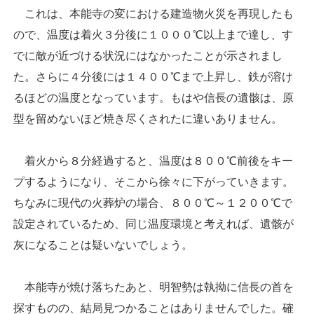
これは、本能寺の変における建造物火災を再現したも
ので、温度は着火３分後に１０００℃以上まで達し、す
でに敵が近づける状況にはなかったことが示されまし
た。さらに４分後には１４００℃まで上昇し、鉄が溶け
るほどの温度となっています。もはや信長の遺骸は、原
型を留めないほど焼き尽くされたに違いありません。
着火から８分経過すると、温度は８００℃前後をキー
プするようになり、そこから徐々に下がっていきます。
ちなみに現代の火葬炉の場合、８００℃～１２００℃で
設定されているため、同じ温度環境と考えれば、遺骸が
灰になることは疑いないでしょう。
本能寺が焼け落ちたあと、明智勢は執拗に信長の首を
探すものの、結局見つかることはありませんでした。確