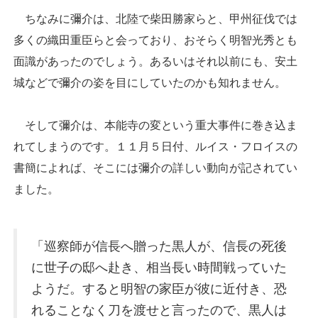
ちなみに彌介は、北陸で柴田勝家らと、甲州征伐では
多くの織田重臣らと会っており、おそらく明智光秀とも
面識があったのでしょう。あるいはそれ以前にも、安土
城などで彌介の姿を目にしていたのかも知れません。
そして彌介は、本能寺の変という重大事件に巻き込ま
れてしまうのです。１１月５日付、ルイス・フロイスの
書簡によれば、そこには彌介の詳しい動向が記されてい
ました。
「巡察師が信長へ贈った黒人が、信長の死後
に世子の邸へ赴き、相当長い時間戦っていた
ようだ。すると明智の家臣が彼に近付き、恐
れることなく刀を渡せと言ったので、黒人は