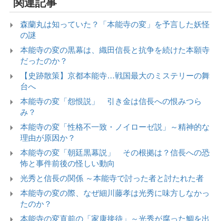
関連記事
森蘭丸は知っていた？「本能寺の変」を予言した妖怪
の謎
本能寺の変の黒幕は、織田信長と抗争を続けた本願寺
だったのか？
【史跡散策】京都本能寺…戦国最大のミステリーの舞
台へ
本能寺の変「怨恨説」 引き金は信長への恨みつら
み？
本能寺の変「性格不一致・ノイローゼ説」～精神的な
理由が原因か？
本能寺の変「朝廷黒幕説」 その根拠は？信長への恐
怖と事件前後の怪しい動向
光秀と信長の関係 ～本能寺で討った者と討たれた者
本能寺の変の際、なぜ細川藤孝は光秀に味方しなかっ
たのか？
本能寺の変直前の「家康接待」～光秀が腐った鯛を出