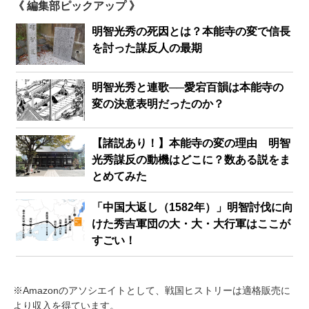
《 編集部ピックアップ 》
明智光秀の死因とは？本能寺の変で信長
を討った謀反人の最期
明智光秀と連歌──愛宕百韻は本能寺の
変の決意表明だったのか？
【諸説あり！】本能寺の変の理由 明智
光秀謀反の動機はどこに？数ある説をま
とめてみた
「中国大返し（1582年）」明智討伐に向
けた秀吉軍団の大・大・大行軍はここが
すごい！
※Amazonのアソシエイトとして、戦国ヒストリーは適格販売に
より収入を得ています。