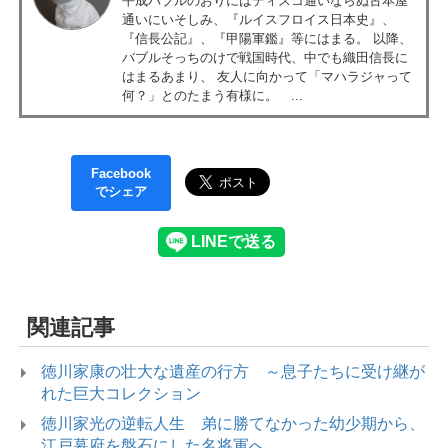
平成バブルのおりにはディスコ通いならぬ古本屋
通いにいそしみ、『ルイスフロイス日本史』、
『信長公記』、『甲陽軍鑑』等にはまる。 以降、
バブルそっちのけで戦国時代、中でも織田信長に
はまるあまり、 友人に向かって「マハラジャって
何？」とのたまう有様に。 ...
Facebook
でシェア
関連記事
徳川家康の壮大な遺産の行方 ～息子たちに受け継が
れた巨大コレクション
徳川家光の逆転人生 弟に勝てなかった幼少期から、
江戸幕府を盤石にした名将軍へ