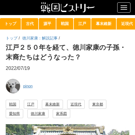
Togg
navig
トップ
古代
源平
戦国
江戸
幕末維新
近現代
トップ
/
徳川家康：解説記事
/
江戸２５０年を経て、徳川家康の子孫・
末裔たちはどうなった？
2022/07/19
pinon
戦国
江戸
幕末維新
近現代
東京都
愛知県
徳川家康
家系図