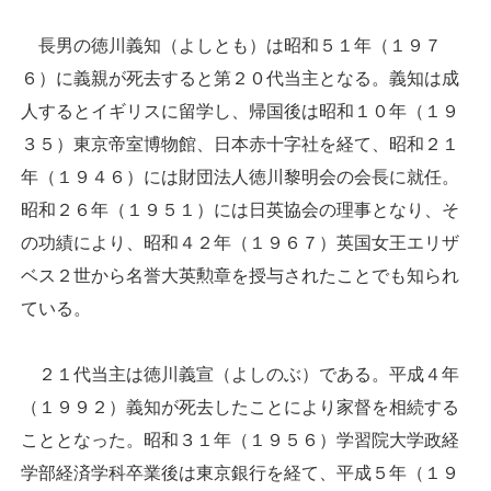
長男の徳川義知（よしとも）は昭和５１年（１９７
６）に義親が死去すると第２０代当主となる。義知は成
人するとイギリスに留学し、帰国後は昭和１０年（１９
３５）東京帝室博物館、日本赤十字社を経て、昭和２１
年（１９４６）には財団法人徳川黎明会の会長に就任。
昭和２６年（１９５１）には日英協会の理事となり、そ
の功績により、昭和４２年（１９６７）英国女王エリザ
ベス２世から名誉大英勲章を授与されたことでも知られ
ている。
２１代当主は徳川義宣（よしのぶ）である。平成４年
（１９９２）義知が死去したことにより家督を相続する
こととなった。昭和３１年（１９５６）学習院大学政経
学部経済学科卒業後は東京銀行を経て、平成５年（１９