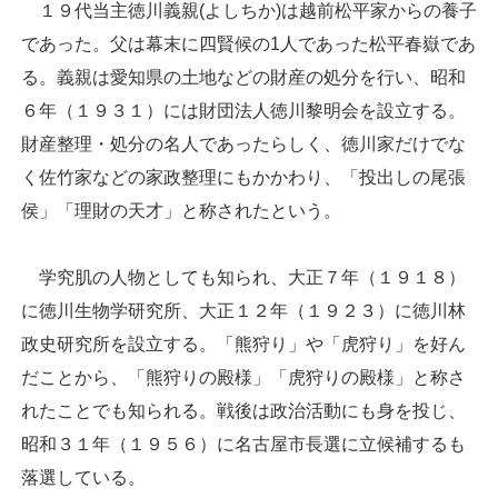
１９代当主徳川義親(よしちか)は越前松平家からの養子
であった。父は幕末に四賢候の1人であった松平春嶽であ
る。義親は愛知県の土地などの財産の処分を行い、昭和
６年（１９３１）には財団法人徳川黎明会を設立する。
財産整理・処分の名人であったらしく、徳川家だけでな
く佐竹家などの家政整理にもかかわり、「投出しの尾張
侯」「理財の天才」と称されたという。
学究肌の人物としても知られ、大正７年（１９１８）
に徳川生物学研究所、大正１２年（１９２３）に徳川林
政史研究所を設立する。「熊狩り」や「虎狩り」を好ん
だことから、「熊狩りの殿様」「虎狩りの殿様」と称さ
れたことでも知られる。戦後は政治活動にも身を投じ、
昭和３１年（１９５６）に名古屋市長選に立候補するも
落選している。