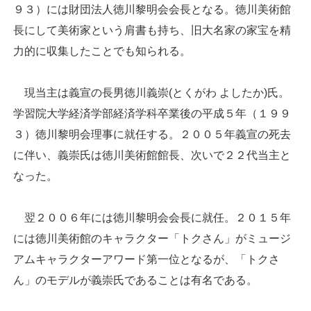
９３）には財団法人徳川黎明会会長となる。徳川美術館
長にして美術家という肩書も持ち、旧大名家の家宝を精
力的に収集したことでも知られる。
現当主は義宣の長男徳川義崇(とくがわ よしたか)氏。
学習院大学経済学部経済学科卒業後の平成５年（１９９
３）徳川黎明会理事に就任する。２００５年義宣の死去
に伴い、義崇氏は徳川美術館館長、次いで２２代当主と
なった。
翌２００６年には徳川黎明会会長に就任。２０１５年
には徳川美術館のキャラクター「トクさん」がミュージ
アムキャラクターアワード第一位となるが、「トクさ
ん」のモデルが義崇氏であることは有名である。