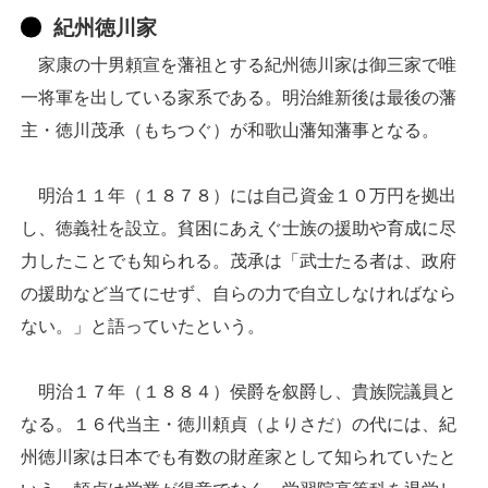
紀州徳川家
家康の十男頼宣を藩祖とする紀州徳川家は御三家で唯
一将軍を出している家系である。明治維新後は最後の藩
主・徳川茂承（もちつぐ）が和歌山藩知藩事となる。
明治１１年（１８７８）には自己資金１０万円を拠出
し、徳義社を設立。貧困にあえぐ士族の援助や育成に尽
力したことでも知られる。茂承は「武士たる者は、政府
の援助など当てにせず、自らの力で自立しなければなら
ない。」と語っていたという。
明治１７年（１８８４）侯爵を叙爵し、貴族院議員と
なる。１６代当主・徳川頼貞（よりさだ）の代には、紀
州徳川家は日本でも有数の財産家として知られていたと