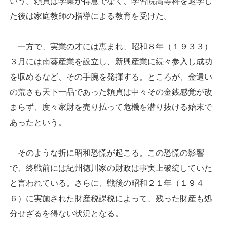
いう。頼貞は学業が得意でなく、学習院高等科を退学し
た後は家庭教師の指導による教育を受けた。
一方で、実業の才には恵まれ、昭和８年（１９３３）
３月には南葵産業を設立し、新興産業に続々参入し成功
を収めるなど、その手腕を発揮する。ところが、金遣い
の荒さも天下一品であった頼貞は中々その金銭感覚が改
まらず、度々家財を売り払って危機を潜り抜ける始末で
あったという。
そのような折に昭和恐慌が起こる。この恐慌の影響
で、終戦前には紀州徳川家の財政は事実上破綻していた
と言われている。さらに、戦後の昭和２１年（１９４
６）に実施された財産税課税によって、残った財産も処
分せざるを得ない状況となる。