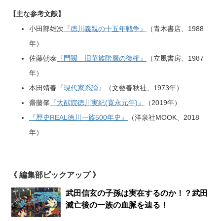
【主な参考文献】
小田部雄次
『徳川義親の十五年戦争』
（青木書店、1988
年）
佐藤朝泰
『門閥 旧華族階層の復権』
（立風書房、1987
年）
本田靖春
『現代家系論』
（文藝春秋社、1973年）
齋藤肇
『大猷院徳川実紀(寛永元年)』
（2019年）
『歴史REAL徳川一族500年史』
（洋泉社MOOK、2018
年）
《 編集部ピックアップ 》
武田信玄の子孫は実在するのか！？武田
滅亡後の一族の血脈を辿る！