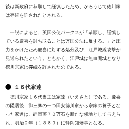
後は新政府に恭順して謹慎したため、かろうじて徳川家
は存続を許されたとされる。
一説によると、英国公使パークスが「恭順し、謹慎し
ている慶喜を討ち取ることは万国公法に反する。」と圧
力をかけたため慶喜に対する処分及び、江戸城総攻撃が
見送られたという。ともかく、江戸城は無血開城となり
徳川宗家は存続を許されたのである。
１６代家達
徳川宗家１６代当主は家達（いえさと）である。慶喜
の隠居後、御三卿の一つ田安徳川家から宗家の養子とな
った家達は、静岡藩７０万石を新たな領地として与えら
れ、明治２年（１８６９）に静岡知藩事となる。