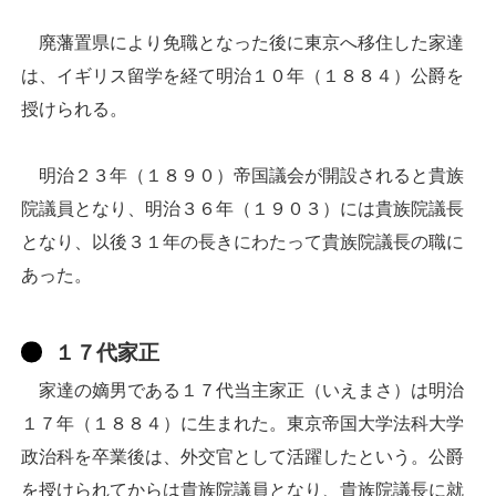
廃藩置県により免職となった後に東京へ移住した家達
は、イギリス留学を経て明治１０年（１８８４）公爵を
授けられる。
明治２３年（１８９０）帝国議会が開設されると貴族
院議員となり、明治３６年（１９０３）には貴族院議長
となり、以後３１年の長きにわたって貴族院議長の職に
あった。
１７代家正
家達の嫡男である１７代当主家正（いえまさ）は明治
１７年（１８８４）に生まれた。東京帝国大学法科大学
政治科を卒業後は、外交官として活躍したという。公爵
を授けられてからは貴族院議員となり、貴族院議長に就