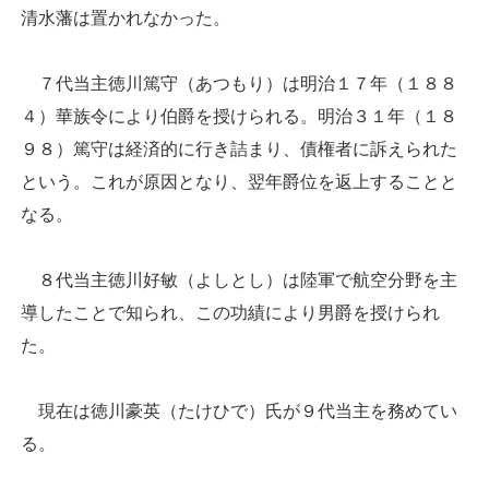
清水藩は置かれなかった。
７代当主徳川篤守（あつもり）は明治１７年（１８８
４）華族令により伯爵を授けられる。明治３１年（１８
９８）篤守は経済的に行き詰まり、債権者に訴えられた
という。これが原因となり、翌年爵位を返上することと
なる。
８代当主徳川好敏（よしとし）は陸軍で航空分野を主
導したことで知られ、この功績により男爵を授けられ
た。
現在は徳川豪英（たけひで）氏が９代当主を務めてい
る。