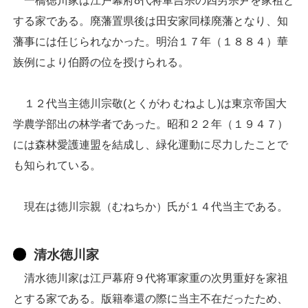
一橋徳川家は江戸幕府8代将軍吉宗の四男宗尹を家祖と
する家である。廃藩置県後は田安家同様廃藩となり、知
藩事には任じられなかった。明治１７年（１８８４）華
族例により伯爵の位を授けられる。
１２代当主徳川宗敬(とくがわ むねよし)は東京帝国大
学農学部出の林学者であった。昭和２２年（１９４７）
には森林愛護連盟を結成し、緑化運動に尽力したことで
も知られている。
現在は徳川宗親（むねちか）氏が１４代当主である。
清水徳川家
清水徳川家は江戸幕府９代将軍家重の次男重好を家祖
とする家である。版籍奉還の際に当主不在だったため、