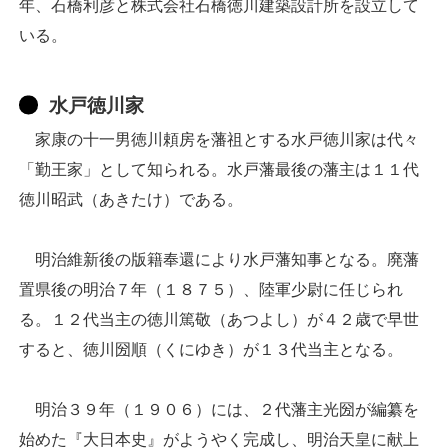
年、石橋利彦と株式会社石橋徳川建築設計所を設立して
いる。
水戸徳川家
家康の十一男徳川頼房を藩祖とする水戸徳川家は代々
「勤王家」として知られる。水戸藩最後の藩主は１１代
徳川昭武（あきたけ）である。
明治維新後の版籍奉還により水戸藩知事となる。廃藩
置県後の明治７年（１８７５）、陸軍少尉に任じられ
る。１２代当主の徳川篤敬（あつよし）が４２歳で早世
すると、徳川圀順（くにゆき）が１３代当主となる。
明治３９年（１９０６）には、２代藩主光圀が編纂を
始めた『大日本史』がようやく完成し、明治天皇に献上