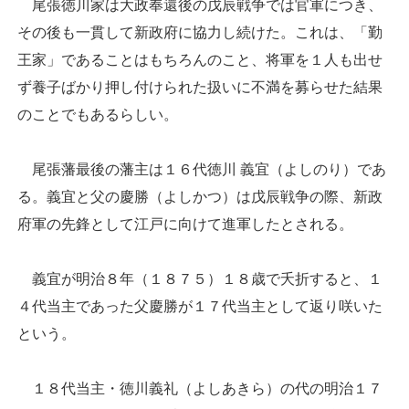
尾張徳川家は大政奉還後の戊辰戦争では官軍につき、
その後も一貫して新政府に協力し続けた。これは、「勤
王家」であることはもちろんのこと、将軍を１人も出せ
ず養子ばかり押し付けられた扱いに不満を募らせた結果
のことでもあるらしい。
尾張藩最後の藩主は１６代徳川 義宜（よしのり）であ
る。義宜と父の慶勝（よしかつ）は戊辰戦争の際、新政
府軍の先鋒として江戸に向けて進軍したとされる。
義宜が明治８年（１８７５）１８歳で夭折すると、１
４代当主であった父慶勝が１７代当主として返り咲いた
という。
１８代当主・徳川義礼（よしあきら）の代の明治１７