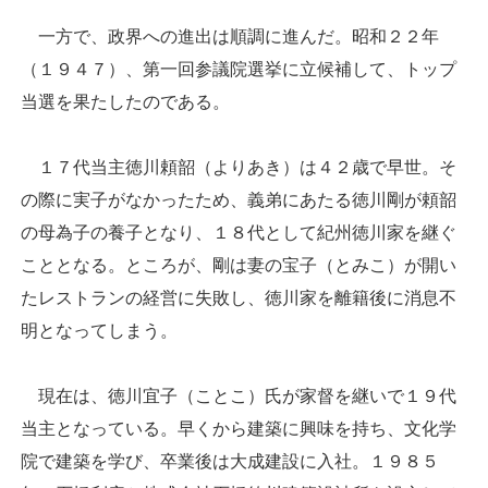
一方で、政界への進出は順調に進んだ。昭和２２年
（１９４７）、第一回参議院選挙に立候補して、トップ
当選を果たしたのである。
１７代当主徳川頼韶（よりあき）は４２歳で早世。そ
の際に実子がなかったため、義弟にあたる徳川剛が頼韶
の母為子の養子となり、１８代として紀州徳川家を継ぐ
こととなる。ところが、剛は妻の宝子（とみこ）が開い
たレストランの経営に失敗し、徳川家を離籍後に消息不
明となってしまう。
現在は、徳川宜子（ことこ）氏が家督を継いで１９代
当主となっている。早くから建築に興味を持ち、文化学
院で建築を学び、卒業後は大成建設に入社。１９８５