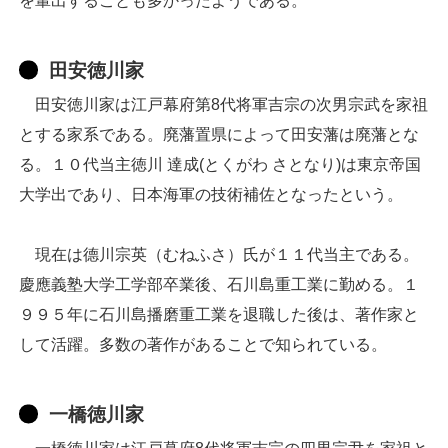
を輩出することも多かったようである。
田安徳川家
田安徳川家は江戸幕府第8代将軍吉宗の次男宗武を家祖
とする家系である。廃藩置県によって田安藩は廃藩とな
る。１０代当主徳川 達成(とくがわ さとなり)は東京帝国
大学出であり、日本海軍の技術補佐となったという。
現在は德川宗英（むねふさ）氏が１１代当主である。
慶應義塾大学工学部卒業後、石川島重工業に勤める。１
９９５年に石川島播磨重工業を退職した後は、著作家と
して活躍。多数の著作があることで知られている。
一橋徳川家