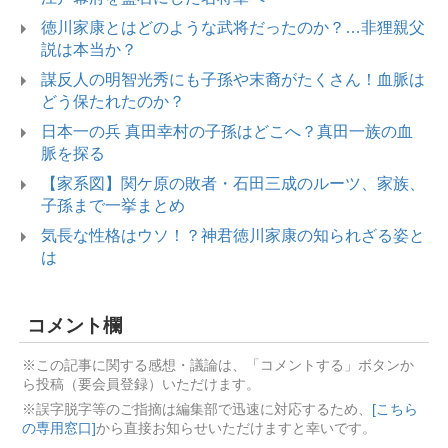
徳川家康とはどのような武将だったのか？…非狸親父
説は本当か？
謀反人の明智光秀にも子孫や末裔がたくさん！血脈は
どう保たれたのか？
日本一の兵 真田幸村の子孫はどこへ？真田一族の血
脈を探る
【家系図】関ケ原の敗者・石田三成のルーツ、家族、
子孫まで一挙まとめ
気長な性格はウソ！？神君徳川家康の知られざる姿と
は
コメント欄
※この記事に関する感想・議論は、「コメントする」ボタンか
ら投稿（要会員登録）いただけます。
※誤字脱字等のご指摘は編集部で迅速に対応するため、
[こちら
の専用窓口]
から直接お知らせいただけますと幸いです。