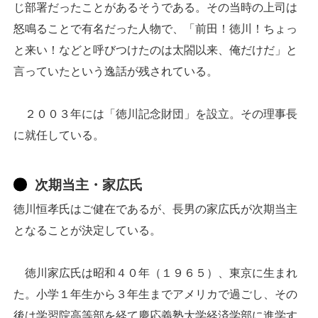
じ部署だったことがあるそうである。その当時の上司は
怒鳴ることで有名だった人物で、「前田！徳川！ちょっ
と来い！などと呼びつけたのは太閤以来、俺だけだ」と
言っていたという逸話が残されている。
２００３年には「徳川記念財団」を設立。その理事長
に就任している。
次期当主・家広氏
徳川恒孝氏はご健在であるが、長男の家広氏が次期当主
となることが決定している。
徳川家広氏は昭和４０年（１９６５）、東京に生まれ
た。小学１年生から３年生までアメリカで過ごし、その
後は学習院高等部を経て慶応義塾大学経済学部に進学す