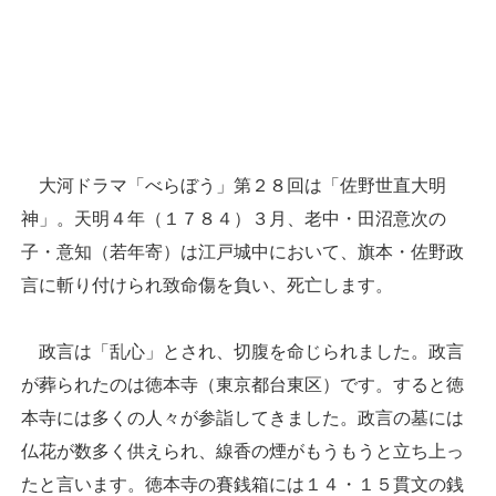
大河ドラマ「べらぼう」第２８回は「佐野世直大明
神」。天明４年（１７８４）３月、老中・田沼意次の
子・意知（若年寄）は江戸城中において、旗本・佐野政
言に斬り付けられ致命傷を負い、死亡します。
政言は「乱心」とされ、切腹を命じられました。政言
が葬られたのは徳本寺（東京都台東区）です。すると徳
本寺には多くの人々が参詣してきました。政言の墓には
仏花が数多く供えられ、線香の煙がもうもうと立ち上っ
たと言います。徳本寺の賽銭箱には１４・１５貫文の銭