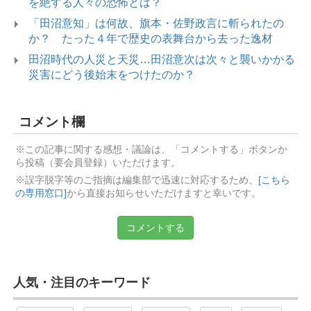
を絶する人々の恐怖とは？
「田沼意知」は何故、旗本・佐野政言に斬られたの
か？ たった４年で歴史の表舞台から去った逸材
田沼時代の人災と天災…田沼意次は次々と襲いかかる
災害にどう後始末をつけたのか？
コメント欄
※この記事に関する感想・議論は、「コメントする」ボタンか
ら投稿（要会員登録）いただけます。
※誤字脱字等のご指摘は編集部で迅速に対応するため、
[こちら
の専用窓口]
から直接お知らせいただけますと幸いです。
コメントする
人気・注目のキーワード