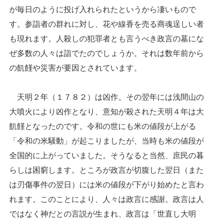
が毎日のように投げ入れられたというから凄いもので
す。参詣者の群れに対し、花や線香を売る商魂逞しい者
も現れます。人殺しの犯罪者とも言うべき政言の墓にな
ぜ多数の人々は詣でたのでしょうか。それは数年前から
の飢饉や災害が要因とされています。
天明２年（１７８２）は凶作。その翌年には浅間山の
大噴火により凶作となり、意知が殺された天明４年は大
飢饉となったのです。令和の世にも米の値段が上がる
「令和の米騒動」が起こりましたが、当時も米の値段が
全国的に上がっていました。そうなると当然、庶民の暮
らしは困窮します。ところが政言が切腹した翌日（また
は刃傷事件の翌日）には米の値段が下がり始めたと言わ
れます。このことにより、人々は政言に感謝。政言は人
ではなく神だとの言説が生まれ、政言は「世直し大明