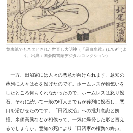
黄表紙でもネタとされた世直し大明神（『黒白水鏡』(1789年)よ
り。出典：国会図書館デジタルコレクション）
一方、田沼家には人々の悪意が向けられます。意知の
葬列に人々は石を投げたのです。ホームレスが物乞いを
したところ何もくれなかったので、ホームレスは怒り投
石。それに続いて一般の町人までもが葬列に投石し、悪
口を浴びせたのです。「田沼政治」への批判意識と飢
饉、米価高騰などが相俟って、一気に爆発した形と言え
るでしょうか。意知の死により「田沼家の権勢の終点、