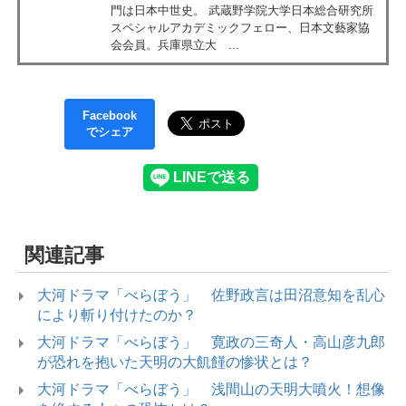
門は日本中世史。 武蔵野学院大学日本総合研究所
スペシャルアカデミックフェロー、日本文藝家協
会会員。兵庫県立大 ...
Facebook
でシェア
関連記事
大河ドラマ「べらぼう」 佐野政言は田沼意知を乱心
により斬り付けたのか？
大河ドラマ「べらぼう」 寛政の三奇人・高山彦九郎
が恐れを抱いた天明の大飢饉の惨状とは？
大河ドラマ「べらぼう」 浅間山の天明大噴火！想像