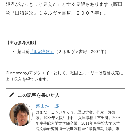
限界がはっきりと見えた」とする見解もあります（藤田
覚『田沼意次』ミネルヴァ書房、２００７年）。
【主な参考文献】
藤田覚
『田沼意次』
（ミネルヴァ書房、2007年）
※Amazonのアソシエイトとして、戦国ヒストリーは適格販売に
より収入を得ています。
この記事を書いた人
濱田浩一郎
はまだ・こういちろう。歴史学者、作家、評論
家。1983年大阪生まれ、兵庫県相生市出身。2006
年皇學館大学文学部卒業、2011年皇學館大学大学
院文学研究科博士後期課程単位取得満期退学。専