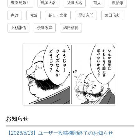
豊臣兄弟！
戦国大名
近世大名
商人
政治家
家紋
お城
暮し・文化
歴史入門
武田信玄
上杉謙信
伊達政宗
織田信長
お知らせ
【2026/5/13】ユーザー投稿機能終了のお知らせ