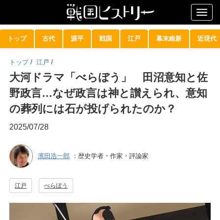
Togg
navig
トップ
古代
源平
戦国
江戸
幕末維新
近現代
トップ
/
江戸
/
大河ドラマ「べらぼう」 田沼意知と佐
野政言…なぜ政言は神と讃えられ、意知
の葬列には石が投げられたのか？
2025/07/28
濱田浩一郎
：歴史学者・作家・評論家
江戸
べらぼう