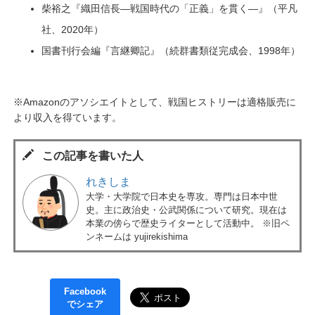
柴裕之『織田信長―戦国時代の「正義」を貫く―』（平凡
社、2020年）
国書刊行会編『言継卿記』（続群書類従完成会、1998年）
※Amazonのアソシエイトとして、戦国ヒストリーは適格販売に
より収入を得ています。
この記事を書いた人
れきしま
大学・大学院で日本史を専攻。専門は日本中世
史。主に政治史・公武関係について研究。現在は
本業の傍らで歴史ライターとして活動中。 ※旧ペ
ンネームは yujirekishima
Facebook
でシェア