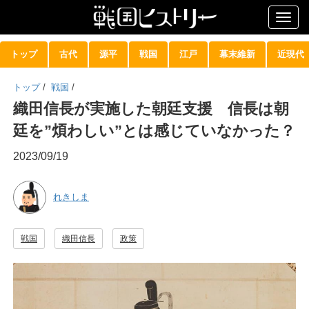
Togg
navig
トップ
古代
源平
戦国
江戸
幕末維新
近現代
トップ
/
戦国
/
織田信長が実施した朝廷支援 信長は朝
廷を”煩わしい”とは感じていなかった？
2023/09/19
れきしま
戦国
織田信長
政策