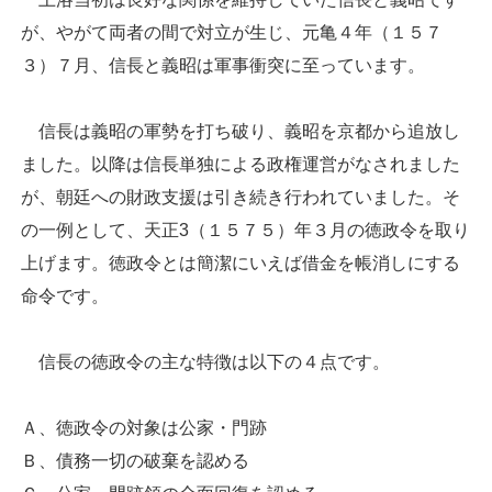
が、やがて両者の間で対立が生じ、元亀４年（１５７
３）７月、信長と義昭は軍事衝突に至っています。
信長は義昭の軍勢を打ち破り、義昭を京都から追放し
ました。以降は信長単独による政権運営がなされました
が、朝廷への財政支援は引き続き行われていました。そ
の一例として、天正3（１５７５）年３月の徳政令を取り
上げます。徳政令とは簡潔にいえば借金を帳消しにする
命令です。
信長の徳政令の主な特徴は以下の４点です。
Ａ、徳政令の対象は公家・門跡
Ｂ、債務一切の破棄を認める