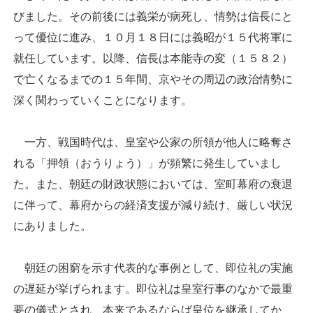
びました。その前後には義栄が病死し、情勢は信長にと
って優位に進み、１０月１８日には義昭が１５代将軍に
就任しています。以降、信長は本能寺の変（１５８２）
で亡くなるまでの１５年間、京やその周辺の政治情勢に
深く関わっていくことになります。
一方、戦国時代は、皇室や公家の所領が他人に略奪さ
れる「押領（おうりょう）」が頻繁に発生していまし
た。また、朝廷の財政状態においては、室町幕府の衰退
に伴って、幕府からの経済支援が減り続け、厳しい状況
にありました。
朝廷の困窮を示す代表的な事例として、即位礼の実施
の遅延が挙げられます。即位礼は皇室行事のなかで最重
要の儀式とされ、本来であるならば皇位を継承してか