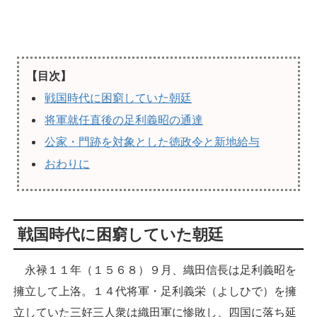
【目次】
戦国時代に困窮していた朝廷
将軍就任直後の足利義昭の通達
公家・門跡を対象とした徳政令と新地給与
おわりに
戦国時代に困窮していた朝廷
永禄１１年（１５６８）９月、織田信長は足利義昭を
擁立して上洛。１４代将軍・足利義栄（よしひで）を擁
立していた三好三人衆は織田軍に惨敗し、四国に落ち延