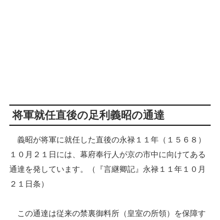
将軍就任直後の足利義昭の通達
義昭が将軍に就任した直後の永禄１１年（１５６８）
１０月２１日には、幕府奉行人が京の市中に向けてある
通達を発しています。（『言継卿記』永禄１１年１０月
２１日条）
この通達は従来の禁裏御料所（皇室の所領）を保障す