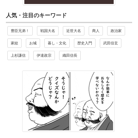
人気・注目のキーワード
豊臣兄弟！
戦国大名
近世大名
商人
政治家
家紋
お城
暮し・文化
歴史入門
武田信玄
上杉謙信
伊達政宗
織田信長