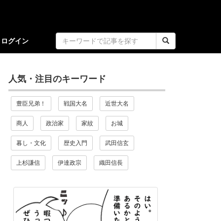
ログイン
人気・注目のキーワード
豊臣兄弟！
戦国大名
近世大名
商人
政治家
家紋
お城
暮し・文化
歴史入門
武田信玄
上杉謙信
伊達政宗
織田信長