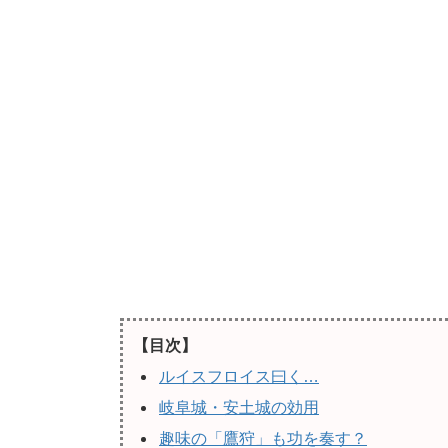
【目次】
ルイスフロイス曰く…
岐阜城・安土城の効用
趣味の「鷹狩」も功を奏す？