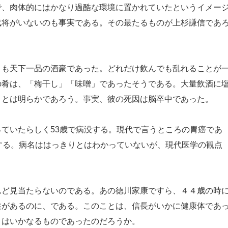
、肉体的にはかなり過酷な環境に置かれていたというイメー
武将がいないのも事実である。その最たるものが上杉謙信であ
も天下一品の酒豪であった。どれだけ飲んでも乱れることが
の肴は、「梅干し」「味噌」であったそうである。大量飲酒に
ことは明らかであろう。事実、彼の死因は脳卒中であった。
ていたらしく53歳で病没する。現代で言うところの胃癌であ
する。病名ははっきりとはわかっていないが、現代医学の観点
ど見当たらないのである。あの徳川家康ですら、４４歳の時
述があるのに、である。このことは、信長がいかに健康体であ
とはいかなるものであったのだろうか。