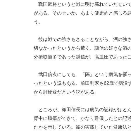
戦国武将というと戦に明け暮れていたせいで
がある。そのせいか、あまり健康的と感じる
う。
彼は戦での強さもさることながら、酒の強さ
切なかったというから驚く。謙信の好きな酒
分摂取過多であった謙信が、高血圧であった
武田信玄にしても、「隔」という病気を罹っ
ったという説もある。前田利家も62歳で病没
から肝硬変だという説がある。
ところが、織田信長には病気の記録がほとん
背中に腫瘍ができて、かなり難儀したとの記
たかを示している。彼の実践していた健康法