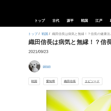
トップ
古代
源平
戦国
江戸
トップ
/
戦国
/
織田信長は病気と無縁！？信長の健康法
織田信長は病気と無縁！？信
2021/09/23
pinon
戦国
愛知県
織田信長
エピソード