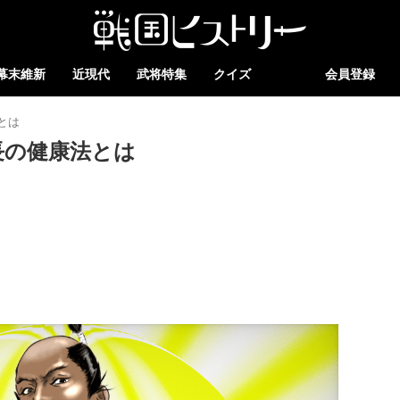
幕末維新
近現代
武将特集
クイズ
会員登録
とは
長の健康法とは