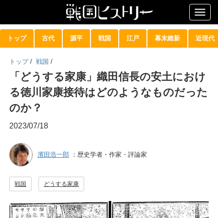
Togg
navig
トップ
古代
源平
戦国
江戸
幕末維新
近現代
トップ
/
戦国
/
「どうする家康」織田信長の安土におけ
る徳川家康接待はどのようなものだった
のか？
2023/07/18
濱田浩一郎
：歴史学者・作家・評論家
戦国
どうする家康