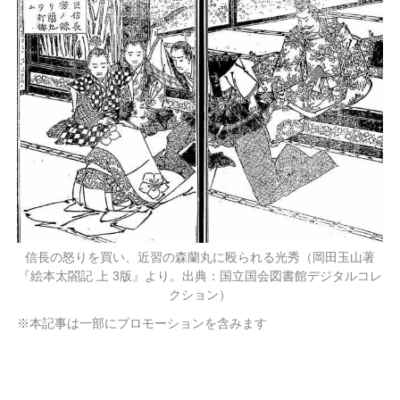
信長の怒りを買い、近習の森蘭丸に殴られる光秀（岡田玉山著
『絵本太閤記 上 3版』より。出典：国立国会図書館デジタルコレ
クション）
※本記事は一部にプロモーションを含みます