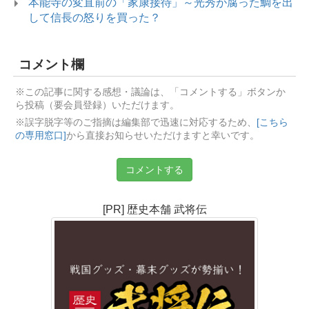
本能寺の変直前の「家康接待」～光秀が腐った鯛を出
して信長の怒りを買った？
コメント欄
※この記事に関する感想・議論は、「コメントする」ボタンか
ら投稿（要会員登録）いただけます。
※誤字脱字等のご指摘は編集部で迅速に対応するため、
[こちら
の専用窓口]
から直接お知らせいただけますと幸いです。
コメントする
[PR] 歴史本舗 武将伝