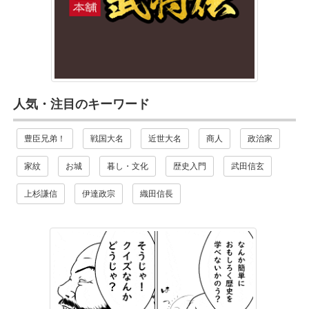
人気・注目のキーワード
豊臣兄弟！
戦国大名
近世大名
商人
政治家
家紋
お城
暮し・文化
歴史入門
武田信玄
上杉謙信
伊達政宗
織田信長