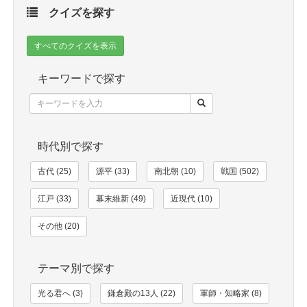
クイズを探す
すべてのクイズを表示
キーワードで探す
時代別で探す
古代 (25)
源平 (33)
南北朝 (10)
戦国 (502)
江戸 (33)
幕末維新 (49)
近現代 (10)
その他 (20)
テーマ別で探す
光る君へ (3)
鎌倉殿の13人 (22)
軍師・知略家 (8)