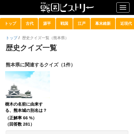
Togg
navig
トップ
古代
源平
戦国
江戸
幕末維新
近現代
トップ
/
歴史クイズ一覧（熊本県）
歴史クイズ一覧
熊本県に関連するクイズ（1件）
樹木の名前に由来す
る、熊本城の別名は？
（正解率 66 %）
（回答数 281）