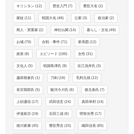
キリシタン (12)
歴史入門 (7)
豊臣大名 (2)
家紋 (11)
戦国大名 (48)
公家 (3)
政治家 (2)
商人・実業家 (2)
神社仏閣 (14)
暮らし・文化 (49)
お城 (70)
合戦・事件 (71)
家系図 (12)
政策 (8)
エピソード (100)
女性 (31)
文化人 (5)
戦国島津氏 (9)
近江浅井氏 (3)
越前朝倉氏 (1)
刀剣 (16)
毛利元就 (12)
長宗我部氏 (5)
駿河今川氏 (6)
後北条氏 (7)
上杉謙信 (17)
武田信玄 (24)
真田幸村 (14)
伊達政宗 (19)
石田三成 (6)
明智光秀 (17)
徳川家康 (45)
豊臣秀吉 (33)
織田信長 (65)