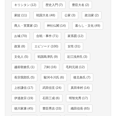
キリシタン (12)
歴史入門 (7)
豊臣大名 (2)
家紋 (11)
戦国大名 (48)
公家 (3)
政治家 (2)
商人・実業家 (2)
神社仏閣 (14)
暮らし・文化 (49)
お城 (70)
合戦・事件 (71)
家系図 (12)
政策 (8)
エピソード (100)
女性 (31)
文化人 (5)
戦国島津氏 (9)
近江浅井氏 (3)
越前朝倉氏 (1)
刀剣 (16)
毛利元就 (12)
長宗我部氏 (5)
駿河今川氏 (6)
後北条氏 (7)
上杉謙信 (17)
武田信玄 (24)
真田幸村 (14)
伊達政宗 (19)
石田三成 (6)
明智光秀 (17)
徳川家康 (45)
豊臣秀吉 (33)
織田信長 (65)