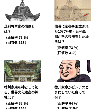
足利将軍家の慣例と
信長に京都を追放され
は？
た15代将軍・足利義
昭がその後滞在した場
（正解率 73 %）
所は？
（回答数 318）
（正解率 73 %）
（回答数 317）
徳川家康を神として祀
徳川家康がピンチのと
る、世界文化遺産の神
きにしていた癖って
社は？
何？
（正解率 88 %）
（正解率 64 %）
（回答数 355）
（回答数 2154）