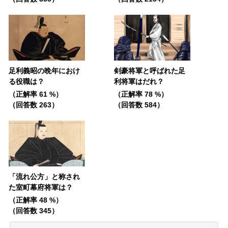
足利義昭の晩年におけ
剣豪将軍と呼ばれた足
る役職は？
利将軍はだれ？
（正解率 61 %）
（正解率 78 %）
（回答数 263）
（回答数 584）
「流れ公方」と称され
た室町幕府将軍は？
（正解率 48 %）
（回答数 345）