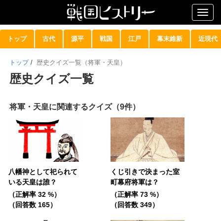
Togg
navig
トップ
古代
源平
戦国
江戸
幕末維新
近現代
トップ
/
歴史クイズ一覧（将軍・天皇）
歴史クイズ一覧
将軍・天皇に関連するクイズ（9件）
八幡神として祀られて
くじ引きで決まった室
いる天皇は誰？
町幕府将軍は？
（正解率 32 %）
（正解率 73 %）
（回答数 165）
（回答数 349）