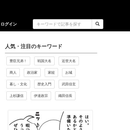
ログイン
人気・注目のキーワード
豊臣兄弟！
戦国大名
近世大名
商人
政治家
家紋
お城
暮し・文化
歴史入門
武田信玄
上杉謙信
伊達政宗
織田信長