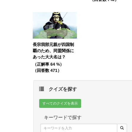
長宗我部元親が四国制
覇のため、同盟関係に
あった大大名は？
（正解率 64 %）
（回答数 471）
クイズを探す
すべてのクイズを表示
キーワードで探す