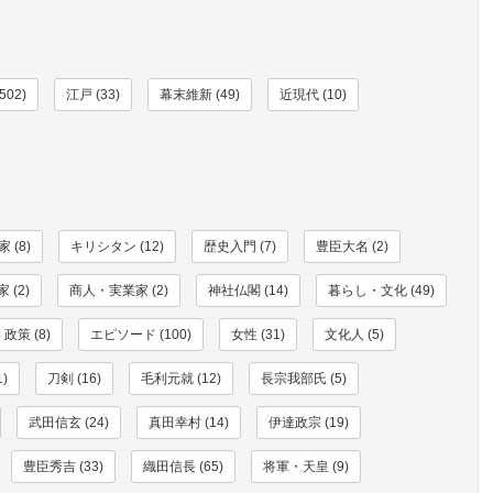
502)
江戸 (33)
幕末維新 (49)
近現代 (10)
 (8)
キリシタン (12)
歴史入門 (7)
豊臣大名 (2)
 (2)
商人・実業家 (2)
神社仏閣 (14)
暮らし・文化 (49)
政策 (8)
エピソード (100)
女性 (31)
文化人 (5)
)
刀剣 (16)
毛利元就 (12)
長宗我部氏 (5)
武田信玄 (24)
真田幸村 (14)
伊達政宗 (19)
豊臣秀吉 (33)
織田信長 (65)
将軍・天皇 (9)