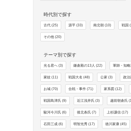
時代別で探す
古代 (25)
源平 (33)
南北朝 (10)
戦国 (
その他 (20)
テーマ別で探す
光る君へ (3)
鎌倉殿の13人 (22)
軍師・知略家
家紋 (11)
戦国大名 (48)
公家 (3)
政治家
お城 (70)
合戦・事件 (71)
家系図 (12)
戦国島津氏 (9)
近江浅井氏 (3)
越前朝倉氏 (1
駿河今川氏 (6)
後北条氏 (7)
上杉謙信 (17)
石田三成 (6)
明智光秀 (17)
徳川家康 (45)