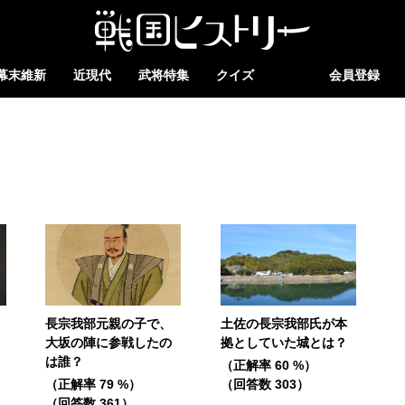
幕末維新
近現代
武将特集
クイズ
会員登録
長宗我部元親の子で、
土佐の長宗我部氏が本
大坂の陣に参戦したの
拠としていた城とは？
は誰？
（正解率 60 %）
（正解率 79 %）
（回答数 303）
（回答数 361）