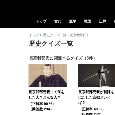
トップ
古代
源平
戦国
江戸
トップ
/
歴史クイズ一覧（長宗我部氏）
歴史クイズ一覧
長宗我部氏に関連するクイズ（5件）
長宗我部元親って何を
長宗我部元親が初陣を
した人？どんな人？
はたした合戦といえ
ば？
（正解率 90 %）
（回答数 234）
（正解率 40 %）
（回答数 742）