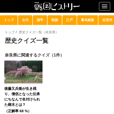
Togg
navig
トップ
古代
源平
戦国
江戸
幕末維新
近現代
トップ
/
歴史クイズ一覧（奈良県）
歴史クイズ一覧
奈良県に関連するクイズ（1件）
後藤又兵衛が生き残
り、僧侶となった伝承
にちなんで名付けられ
た樹木とは？
（正解率 68 %）