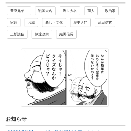
豊臣兄弟！
戦国大名
近世大名
商人
政治家
家紋
お城
暮し・文化
歴史入門
武田信玄
上杉謙信
伊達政宗
織田信長
お知らせ