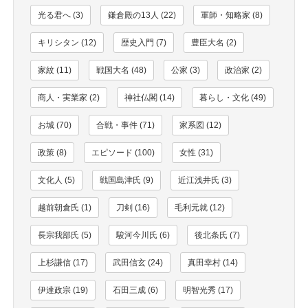
光る君へ (3)
鎌倉殿の13人 (22)
軍師・知略家 (8)
キリシタン (12)
歴史入門 (7)
豊臣大名 (2)
家紋 (11)
戦国大名 (48)
公家 (3)
政治家 (2)
商人・実業家 (2)
神社仏閣 (14)
暮らし・文化 (49)
お城 (70)
合戦・事件 (71)
家系図 (12)
政策 (8)
エピソード (100)
女性 (31)
文化人 (5)
戦国島津氏 (9)
近江浅井氏 (3)
越前朝倉氏 (1)
刀剣 (16)
毛利元就 (12)
長宗我部氏 (5)
駿河今川氏 (6)
後北条氏 (7)
上杉謙信 (17)
武田信玄 (24)
真田幸村 (14)
伊達政宗 (19)
石田三成 (6)
明智光秀 (17)