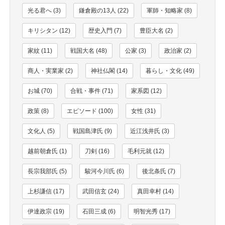
光る君へ (3)
鎌倉殿の13人 (22)
軍師・知略家 (8)
キリシタン (12)
歴史入門 (7)
豊臣大名 (2)
家紋 (11)
戦国大名 (48)
公家 (3)
政治家 (2)
商人・実業家 (2)
神社仏閣 (14)
暮らし・文化 (49)
お城 (70)
合戦・事件 (71)
家系図 (12)
政策 (8)
エピソード (100)
女性 (31)
文化人 (5)
戦国島津氏 (9)
近江浅井氏 (3)
越前朝倉氏 (1)
刀剣 (16)
毛利元就 (12)
長宗我部氏 (5)
駿河今川氏 (6)
後北条氏 (7)
上杉謙信 (17)
武田信玄 (24)
真田幸村 (14)
伊達政宗 (19)
石田三成 (6)
明智光秀 (17)