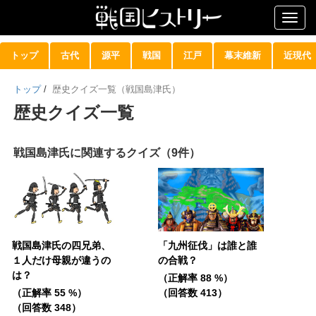
Togg
navig
トップ
古代
源平
戦国
江戸
幕末維新
近現代
トップ
/
歴史クイズ一覧（戦国島津氏）
歴史クイズ一覧
戦国島津氏に関連するクイズ（9件）
戦国島津氏の四兄弟、
「九州征伐」は誰と誰
１人だけ母親が違うの
の合戦？
は？
（正解率 88 %）
（正解率 55 %）
（回答数 413）
（回答数 348）