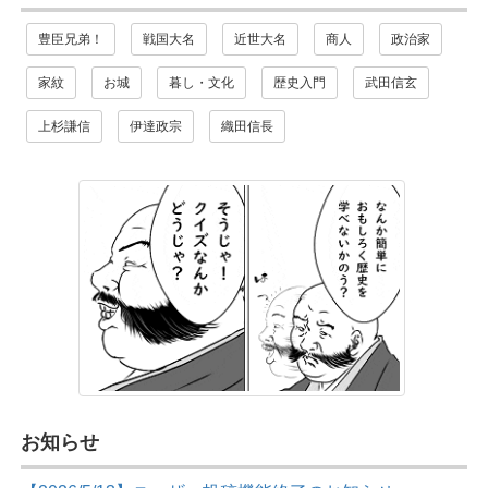
豊臣兄弟！
戦国大名
近世大名
商人
政治家
家紋
お城
暮し・文化
歴史入門
武田信玄
上杉謙信
伊達政宗
織田信長
お知らせ