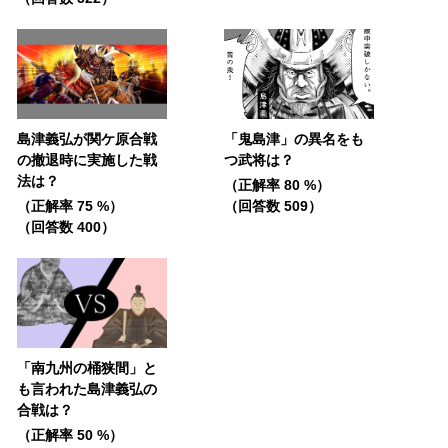
島津義弘が関ケ原合戦
「鬼島津」の異名をも
の撤退時に実施した戦
つ武将は？
法は？
（正解率 80 %）
（正解率 75 %）
（回答数 509）
（回答数 400）
「南九州の桶狭間」と
も言われた島津義弘の
合戦は？
（正解率 50 %）