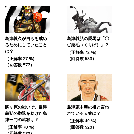
島津義久が自らを戒め
島津義弘の愛馬は「〇
るためにしていたこと
〇栗毛（くりげ）」？
は？
（正解率 72 %）
（正解率 27 %）
（回答数 583）
（回答数 577）
関ヶ原の戦いで、島津
島津家中興の祖と言わ
義弘の撤退を助けた島
れている人物は？
津一門の武将は？
（正解率 49 %）
（正解率 70 %）
（回答数 529）
（回答数 522）