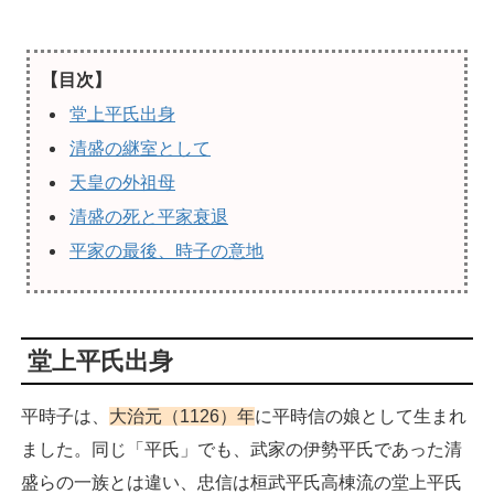
【目次】
堂上平氏出身
清盛の継室として
天皇の外祖母
清盛の死と平家衰退
平家の最後、時子の意地
堂上平氏出身
平時子は、
大治元（1126）年
に平時信の娘として生まれ
ました。同じ「平氏」でも、武家の伊勢平氏であった清
盛らの一族とは違い、忠信は桓武平氏高棟流の堂上平氏