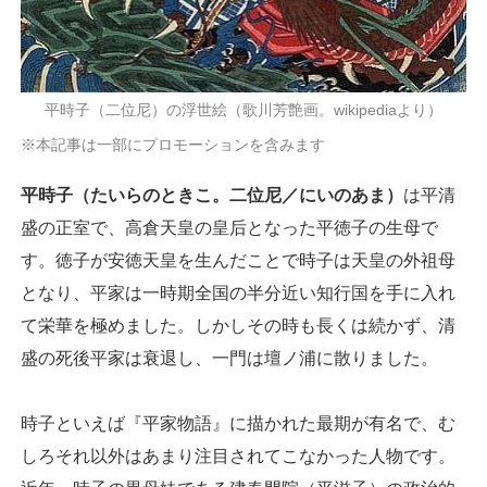
平時子（二位尼）の浮世絵（歌川芳艶画。wikipediaより）
※本記事は一部にプロモーションを含みます
平時子（たいらのときこ。二位尼／にいのあま）
は平清
盛の正室で、高倉天皇の皇后となった平徳子の生母で
す。徳子が安徳天皇を生んだことで時子は天皇の外祖母
となり、平家は一時期全国の半分近い知行国を手に入れ
て栄華を極めました。しかしその時も長くは続かず、清
盛の死後平家は衰退し、一門は壇ノ浦に散りました。
時子といえば『平家物語』に描かれた最期が有名で、む
しろそれ以外はあまり注目されてこなかった人物です。