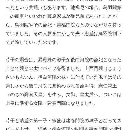
ったという共通点もあります。池禅尼の場合、鳥羽院第
一の寵臣といわれた藤原家成が従兄弟であったことか
ら、鳥羽院やその寵妃・美福門院らとのつながりを持っ
ていました。その人脈を生かして夫・忠盛は鳥羽院制下
で昇進していったのです。
時子の場合は、異母妹の滋子が後白河院の寵妃となった
ことで院との太いパイプを得ました。上西門院（じょう
さいもんいん。後白河院の妹）に仕えていた滋子はその
美しさから後白河院に見染められて寵を得、憲仁親王
（のちの高倉天皇）を生み、女御、皇太后へ、ついには
上皇に準ずる女院・建春門院になりました。
時子と清盛の第一子・宗盛は建春門院の猶子となってス
ピード出世し、清盛と後白河院の関係も建春門院が潤滑