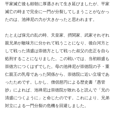
平家滅亡後も頼朝に厚遇されて生き延びましたが、平家
滅亡の時まで完全に一門が分裂してしまうことがなかっ
たのは、池禅尼の力が大きかったと思われます。
たとえば保元の乱の時、天皇家、摂関家、武家それぞれ
親兄弟が敵味方に分かれて戦うことになり、後白河方と
して戦った清盛は崇徳方として戦った叔父の忠正を自ら
処刑することになりました。この戦いでは、当初頼盛も
崇徳方につくはずでした。母の池禅尼が崇徳院の子・重
仁親王の乳母であった関係から、崇徳院に近い立場であ
ったためです。しかし、僧侶慈円による歴史書『愚管
抄』によれば、池禅尼は崇徳院が敗れると読んで「兄の
清盛につくように」と命じたのです。これにより、兄弟
対立による一門分裂の危機を回避しました。