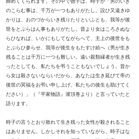
締めくくられます。その中で徳子は、時子が「男のいき
のこらむ事は、千万が一つもありがたし。設ひ又遠きゆ
かりは、おのづからいき残りたりといふとも、我等が後
世をとぶらはん事もありがたし。昔より女はころさぬな
らひなれば、いかにもしてながらへて、主上の後世をも
とぶらひ参らせ、我等が後生をもたすけ給へ（男が生き
残ることは千万に一つも難しい。遠い親類縁者が生き残
ったとしても、私たちを弔うこともないでしょう。昔か
ら女は殺さないならいだから、あなたは生き延びて帝の
後世の冥福をお弔い申し上げ、私たちの後生も助けてく
ださい）」（『平家物語』灌頂巻より）と言っていたと
語ります。
時子の言うとおり敗れて生き残った女性が殺されること
はありません。しかしそれを知っていながら、時子はな