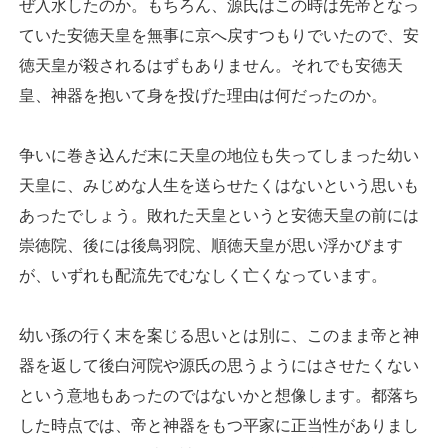
ぜ入水したのか。もちろん、源氏はこの時は先帝となっ
ていた安徳天皇を無事に京へ戻すつもりでいたので、安
徳天皇が殺されるはずもありません。それでも安徳天
皇、神器を抱いて身を投げた理由は何だったのか。
争いに巻き込んだ末に天皇の地位も失ってしまった幼い
天皇に、みじめな人生を送らせたくはないという思いも
あったでしょう。敗れた天皇というと安徳天皇の前には
崇徳院、後には後鳥羽院、順徳天皇が思い浮かびます
が、いずれも配流先でむなしく亡くなっています。
幼い孫の行く末を案じる思いとは別に、このまま帝と神
器を返して後白河院や源氏の思うようにはさせたくない
という意地もあったのではないかと想像します。都落ち
した時点では、帝と神器をもつ平家に正当性がありまし