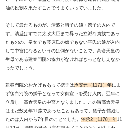
油の役割を果たすことでうまくいっていました。
そして最たるものが、清盛と時子の娘・徳子の入内で
す。清盛はすでに太政大臣まで昇った立派な貴族であっ
たものの、皇女でも藤原氏の娘でもない平氏の娘が入内
して中宮になるというのは例がないことで、高倉天皇の
生母である建春門院の協力がなければきっとなしえなか
ったでしょう。
建春門院のおかげもあって徳子は
承安元（1171）年
にま
ず後白河院の猶子となって女御宣下を受け入内。翌年に
立后し、高倉天皇の中宮となりました。この時高倉天皇
はまだ数え年11歳であったこともあって、徳子が懐妊し
たのは入内から7年目のことでした。
治承2（1178）年
11
月12日、待望の皇子（言仁親王／ことひと）が生まれ、