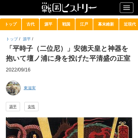
Togg
navig
トップ
古代
源平
戦国
江戸
幕末維新
近現代
トップ
/
源平
/
「平時子（二位尼）」安徳天皇と神器を
抱いて壇ノ浦に身を投げた平清盛の正室
2022/09/16
東滋実
源平
女性