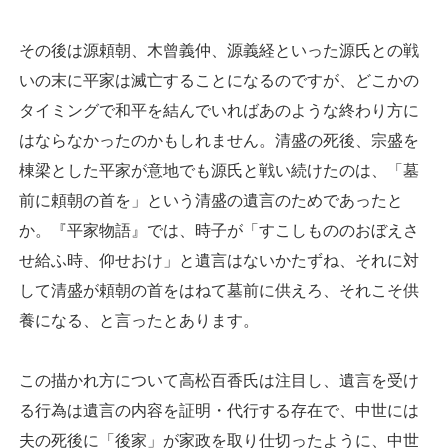
その後は源頼朝、木曾義仲、源義経といった源氏との戦
いの末に平家は滅亡することになるのですが、どこかの
タイミングで和平を結んでいればあのような終わり方に
はならなかったのかもしれません。清盛の死後、宗盛を
棟梁とした平家が意地でも源氏と戦い続けたのは、「墓
前に頼朝の首を」という清盛の遺言のためであったと
か。『平家物語』では、時子が「すこしもののおぼえさ
せ給ふ時、仰せおけ」と遺言はないかたずね、それに対
して清盛が頼朝の首をはねて墓前に供えろ、それこそ供
養になる、と言ったとあります。
この描かれ方について高松百香氏は注目し、遺言を受け
る行為は遺言の内容を証明・代行する存在で、中世には
夫の死後に「後家」が家政を取り仕切ったように、中世