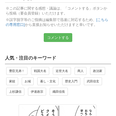
※この記事に関する感想・議論は、「コメントする」ボタンか
ら投稿（要会員登録）いただけます。
※誤字脱字等のご指摘は編集部で迅速に対応するため、
[こちら
の専用窓口]
から直接お知らせいただけますと幸いです。
コメントする
人気・注目のキーワード
豊臣兄弟！
戦国大名
近世大名
商人
政治家
家紋
お城
暮し・文化
歴史入門
武田信玄
上杉謙信
伊達政宗
織田信長