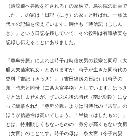
（清涼殿へ昇殿を許される）の家柄で、鳥羽院の近臣で
した。この家は「日記（にき）の家」と呼ばれ、一族は
代々の記録を伝えています。時信も『時信記（じしん
き）』という日記を残していて、その役割は有職故実を
記録し伝えることにありました。
『尊卑分脈』によれば時子は時信次男の親宗と同母（大
膳大夫藤家範女）とありますが、時子が生きた同時代の
史料『吉記（きっき）』（吉田経房の日記）は時子の
弟・時忠と同母（二条大宮半物）としています。はっき
りとはしませんが、ずいぶん後の時代（南北朝期）にな
って編纂された『尊卑分脈』よりは同時代の『吉記』の
ほうが信憑性は高いでしょう。「半物（はしたもの）」
とは、特別賤しくもないものの、身分が高くもない女房
（女官）のことです。時子の母は二条大宮（令子内親