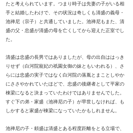
たと考えられています。つまり時子は先妻の子がいる相
手と結婚したわけで、その状況は奇しくも清盛の義母・
池禅尼（宗子）と共通していました。池禅尼もまた、清
盛の父・忠盛が清盛の母を亡くしてから迎えた正室でし
た。
清盛は忠盛の長男ではありましたが、母の出自ははっき
りせず（白河院寵妃の祇園女御の妹ともいわれる）、さ
らには忠盛の実子ではなく白河院の落胤とまことしやか
にささやかれていたほどで、忠盛の後継者として平家の
棟梁になると決まっていたわけではありませんでした。
すぐ下の弟・家盛（池禅尼の子）が早世しなければ、も
しかすると家盛が棟梁になっていたかもしれません。
池禅尼の子・頼盛は清盛とある程度距離をとる立場で、