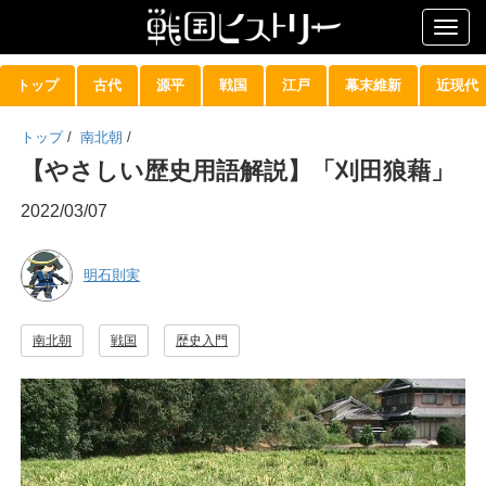
Togg
navig
トップ
古代
源平
戦国
江戸
幕末維新
近現代
トップ
/
南北朝
/
【やさしい歴史用語解説】「刈田狼藉」
2022/03/07
明石則実
南北朝
戦国
歴史入門