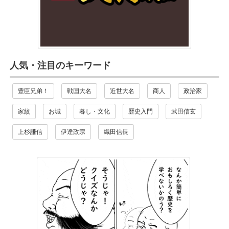
人気・注目のキーワード
豊臣兄弟！
戦国大名
近世大名
商人
政治家
家紋
お城
暮し・文化
歴史入門
武田信玄
上杉謙信
伊達政宗
織田信長