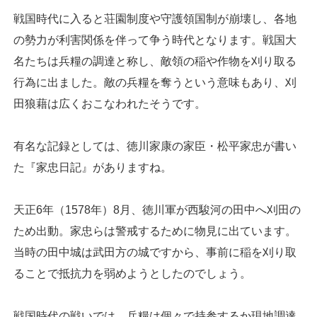
戦国時代に入ると荘園制度や守護領国制が崩壊し、各地
の勢力が利害関係を伴って争う時代となります。戦国大
名たちは兵糧の調達と称し、敵領の稲や作物を刈り取る
行為に出ました。敵の兵糧を奪うという意味もあり、刈
田狼藉は広くおこなわれたそうです。
有名な記録としては、徳川家康の家臣・松平家忠が書い
た『家忠日記』がありますね。
天正6年（1578年）8月、徳川軍が西駿河の田中へ刈田の
ため出動。家忠らは警戒するために物見に出ています。
当時の田中城は武田方の城ですから、事前に稲を刈り取
ることで抵抗力を弱めようとしたのでしょう。
戦国時代の戦いでは、兵糧は個々で持参するか現地調達