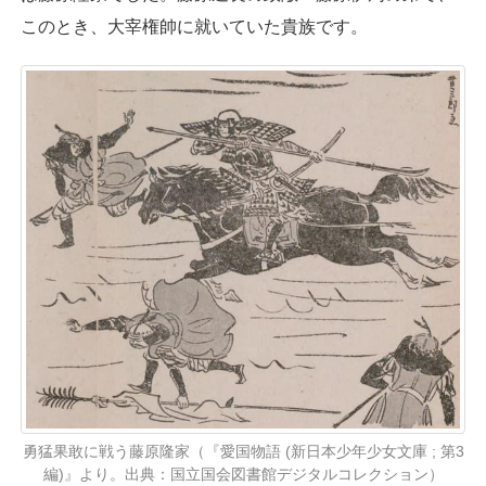
このとき、大宰権帥に就いていた貴族です。
勇猛果敢に戦う藤原隆家（『愛国物語 (新日本少年少女文庫 ; 第3
編)』より。出典：国立国会図書館デジタルコレクション）