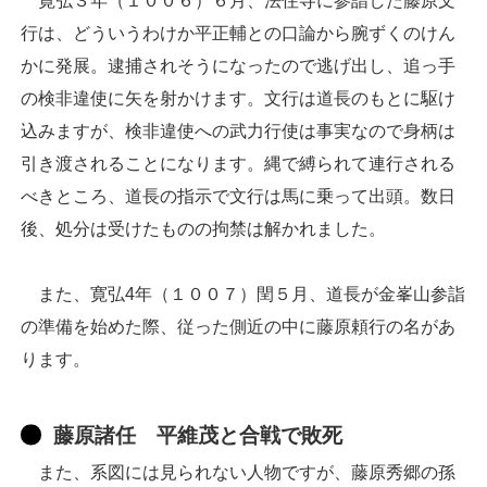
寛弘３年（１００６）６月、法住寺に参詣した藤原文
行は、どういうわけか平正輔との口論から腕ずくのけん
かに発展。逮捕されそうになったので逃げ出し、追っ手
の検非違使に矢を射かけます。文行は道長のもとに駆け
込みますが、検非違使への武力行使は事実なので身柄は
引き渡されることになります。縄で縛られて連行される
べきところ、道長の指示で文行は馬に乗って出頭。数日
後、処分は受けたものの拘禁は解かれました。
また、寛弘4年（１００７）閏５月、道長が金峯山参詣
の準備を始めた際、従った側近の中に藤原頼行の名があ
ります。
藤原諸任 平維茂と合戦で敗死
また、系図には見られない人物ですが、藤原秀郷の孫