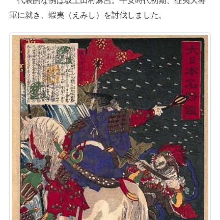
代表的な例は坂上田村麻呂。平安時代初期、征夷大将
軍に就き、蝦夷（えみし）を討伐しました。