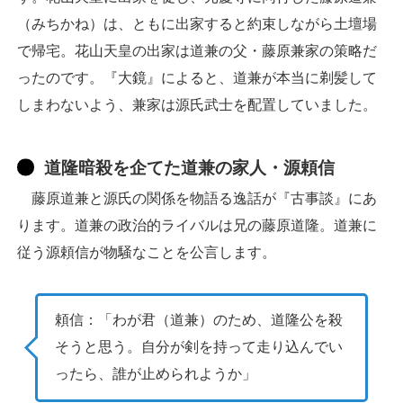
（みちかね）は、ともに出家すると約束しながら土壇場
で帰宅。花山天皇の出家は道兼の父・藤原兼家の策略だ
ったのです。『大鏡』によると、道兼が本当に剃髪して
しまわないよう、兼家は源氏武士を配置していました。
道隆暗殺を企てた道兼の家人・源頼信
藤原道兼と源氏の関係を物語る逸話が『古事談』にあ
ります。道兼の政治的ライバルは兄の藤原道隆。道兼に
従う源頼信が物騒なことを公言します。
頼信：「わが君（道兼）のため、道隆公を殺
そうと思う。自分が剣を持って走り込んでい
ったら、誰が止められようか」