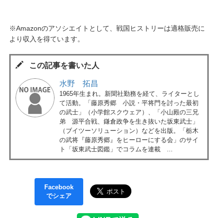
※Amazonのアソシエイトとして、戦国ヒストリーは適格販売に
より収入を得ています。
この記事を書いた人
水野 拓昌
1965年生まれ。新聞社勤務を経て、ライターとし
て活動。「藤原秀郷 小説・平将門を討った最初
の武士」（小学館スクウェア）、「小山殿の三兄
弟 源平合戦、鎌倉政争を生き抜いた坂東武士」
（ブイツーソリューション）などを出版。「栃木
の武将『藤原秀郷』をヒーローにする会」のサイ
ト「坂東武士図鑑」でコラムを連載 ...
Facebook
でシェア