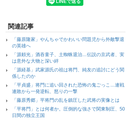
関連記事
「藤原隆家」やんちゃでかわいい問題児から外敵撃退
の英雄へ
「源頼光」酒吞童子、土蜘蛛退治…伝説の京武者、実
は意外な大物と深い絆
「源経基」武家源氏の祖は将門、純友の追討にどう関
係したのか
「平貞盛」将門に追い回された恐怖の鬼ごっこ…連戦
連敗から一発逆転、怒りの一撃
「藤原秀郷」平将門の乱を鎮圧した武将の実像とは
「平将門」とは何者か。圧倒的な強さで関東制圧、50
日間の独立王国