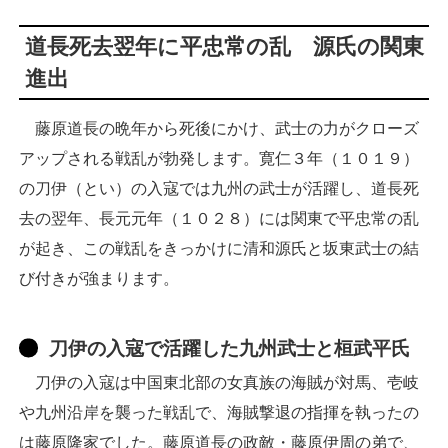
道長死去翌年に平忠常の乱 源氏の関東
進出
藤原道長の晩年から死後にかけ、武士の力がクローズ
アップされる戦乱が勃発します。寛仁３年（１０１９）
の刀伊（とい）の入寇では九州の武士が活躍し、道長死
去の翌年、長元元年（１０２８）には関東で平忠常の乱
が起き、この戦乱をきっかけに清和源氏と坂東武士の結
び付きが強まります。
刀伊の入寇で活躍した九州武士と桓武平氏
刀伊の入寇は中国東北部の女真族の海賊が対馬、壱岐
や九州沿岸を襲った戦乱で、海賊撃退の指揮を執ったの
は藤原隆家でした。藤原道長の政敵・藤原伊周の弟で、