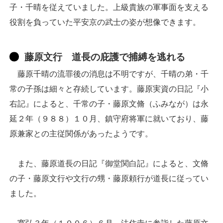
子・千晴を従えていました。上級貴族の軍事面を支える
役割を負っていた平安京の武士の姿が想像できます。
藤原文行 道長の庇護で捕縛を逃れる
藤原千晴の流罪後の消息は不明ですが、千晴の弟・千
常の子孫は細々と存続しています。藤原実資の日記『小
右記』によると、千常の子・藤原文脩（ふみなが）は永
延２年（９８８）１０月、鎮守府将軍に就いており、藤
原兼家との主従関係があったようです。
また、藤原道長の日記『御堂関白記』によると、文脩
の子・藤原文行や文行の甥・藤原頼行が道長に従ってい
ました。