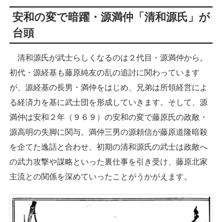
安和の変で暗躍・源満仲「清和源氏」が
台頭
清和源氏が武士らしくなるのは２代目・源満仲から。
初代・源経基も藤原純友の乱の追討に関わっています
が、源経基の長男・満仲をはじめ、兄弟は所領経営によ
る経済力を基に武士団を形成していきます。そして、源
満仲は安和２年（９６９）の安和の変で藤原氏の政敵・
源高明の失脚に関与。満仲三男の源頼信が藤原道隆暗殺
を企てた逸話と合わせ、初期の清和源氏の武士は政敵へ
の武力攻撃や謀略といった裏仕事を引き受け、藤原北家
主流との関係を深めていったことがうかがえます。