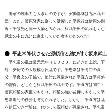
隆家の統率力も大きいのですが、実働部隊は九州武士
団。また、藤原隆家に従って活躍した平致行は伊周の側
近・平致光と同一人物とみられ、桓武平氏の流れをくむ
武士の中に九州に進出していた者もいたのです。
平忠常降伏させた源頼信と結び付く坂東武士
平忠常の乱は長元元年（１０２８）に起きた上総、下
総、安房での大規模な反乱です。平忠常は平将門の叔
父・平良文の子孫で、追討に派遣された平直方は平貞盛
の曽孫。どちらも桓武平氏の武士です。平直方は関白・
藤原頼通の家臣でもあり、頼通の強い後押しもあって平
忠常追討の任務を与えられました。しかし、平直方は乱
を鎮圧できず解任。代わって源頼信が派遣され、平忠常