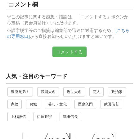
コメント欄
※この記事に関する感想・議論は、「コメントする」ボタンか
ら投稿（要会員登録）いただけます。
※誤字脱字等のご指摘は編集部で迅速に対応するため、
[こちら
の専用窓口]
から直接お知らせいただけますと幸いです。
コメントする
人気・注目のキーワード
豊臣兄弟！
戦国大名
近世大名
商人
政治家
家紋
お城
暮し・文化
歴史入門
武田信玄
上杉謙信
伊達政宗
織田信長