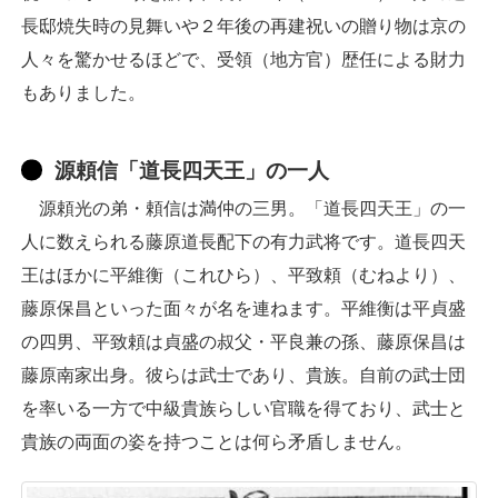
長邸焼失時の見舞いや２年後の再建祝いの贈り物は京の
人々を驚かせるほどで、受領（地方官）歴任による財力
もありました。
源頼信「道長四天王」の一人
源頼光の弟・頼信は満仲の三男。「道長四天王」の一
人に数えられる藤原道長配下の有力武将です。道長四天
王はほかに平維衡（これひら）、平致頼（むねより）、
藤原保昌といった面々が名を連ねます。平維衡は平貞盛
の四男、平致頼は貞盛の叔父・平良兼の孫、藤原保昌は
藤原南家出身。彼らは武士であり、貴族。自前の武士団
を率いる一方で中級貴族らしい官職を得ており、武士と
貴族の両面の姿を持つことは何ら矛盾しません。