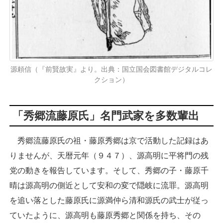
源頼信（『前賢故実』より。出典：国立国会図書館デジタルコレ
クション）
「秀郷流藤原氏」名門武家を多数輩出
秀郷流藤原氏の祖・藤原秀郷は京で活動した記録はあ
りませんが、天暦元年（９４７）、源高明に平将門の残
党の動きを報告しています。そして、秀郷の子・藤原千
晴は源高明の側近として安和の変で隠岐に流罪。源高明
を追い落とした藤原氏に源満仲ら清和源氏の武士が従っ
ていたように、源高明も藤原秀郷と関係を持ち、その