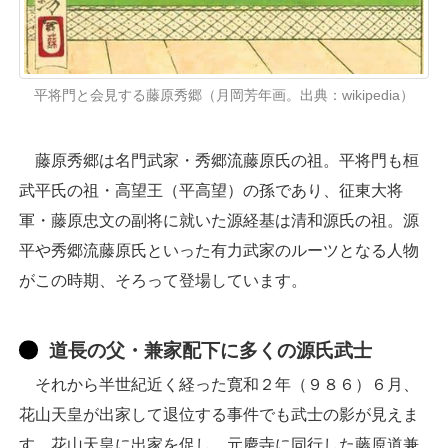
平将門と会見する藤原秀郷（月岡芳年画。出典：wikipedia）
藤原秀郷は名門武家・秀郷流藤原氏の祖。平将門も桓
武平氏の祖・高望王（平高望）の孫であり、征東大将
軍・藤原忠文の副将に就いた源経基は清和源氏の祖。源
平や秀郷流藤原氏といった有力武家のルーツとなる人物
がこの時期、そろって登場しています。
道長の父・兼家配下に多くの源氏武士
それから半世紀近く経った寛和２年（９８６）６月、
花山天皇が出家して退位する事件でも武士の影が見えま
す。花山天皇に出家を促し、元慶寺に同行した藤原道兼