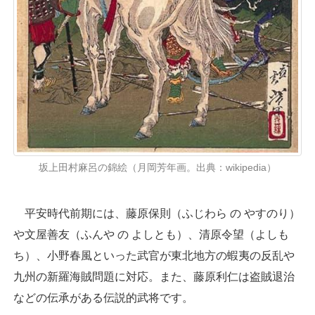
坂上田村麻呂の錦絵（月岡芳年画。出典：wikipedia）
平安時代前期には、藤原保則（ふじわら の やすのり）
や文屋善友（ふんや の よしとも）、清原令望（よしも
ち）、小野春風といった武官が東北地方の蝦夷の反乱や
九州の新羅海賊問題に対応。また、藤原利仁は盗賊退治
などの伝承がある伝説的武将です。