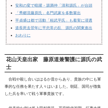
安和の変で暗躍・源満仲「清和源氏」が台頭
「秀郷流藤原氏」名門武家を多数輩出
平貞盛は都で活動「桓武平氏」も着実に浸透
道長死去翌年に平忠常の乱 源氏の関東進出
おわりに
花山天皇出家 藤原道兼警護に源氏の武
士
合戦や殺し合いははるか昔からあり、貴族の中にも軍
事的な任務を果たす人々はいました。朝廷、国司が徴集
した兵を率いて戦う軍事貴族です。