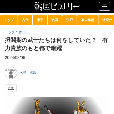
Togg
navig
トップ
古代
源平
戦国
江戸
幕末維新
近現代
トップ
/
古代
/
摂関期の武士たちは何をしていた？ 有
力貴族のもと都で暗躍
2024/08/06
水野 拓昌
古代