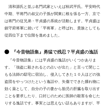
清和源氏と並ぶ名門武家といえば桓武平氏。平安時代
中期、平将門の叔父の子孫が関東に根を張る一方、京で
は将門の従兄弟・平貞盛の系統が活動します。平貞盛は
鎮守府将軍に就いて「平将軍」と呼ばれ、貴族としても
従四位下まで位階を進めました。
『今昔物語集』勇猛で残忍？平貞盛の逸話
『今昔物語集』には平貞盛の逸話がいくつかありま
す。「強盗に殺されるとの占いが出た」と言って閉じこ
もる法師の邸宅に宿泊し、侵入してきた１０人ほどの強
盗団をやっつけたという逸話や、矢傷でできた腫れ物に
効く薬として、自分の子の妻から胎児の肝臓を取り出す
ことを要求したり、口封じのために医師の殺害を命じた
りする逸話です。事実とは思えない話もありますが、平