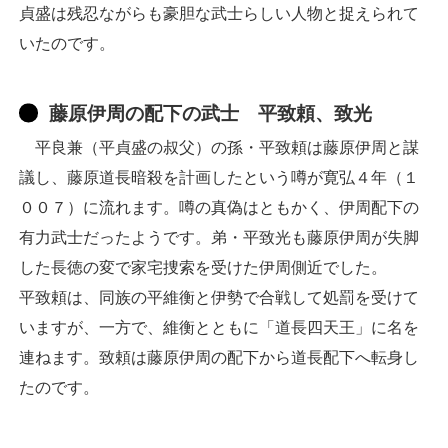
貞盛は残忍ながらも豪胆な武士らしい人物と捉えられて
いたのです。
藤原伊周の配下の武士 平致頼、致光
平良兼（平貞盛の叔父）の孫・平致頼は藤原伊周と謀
議し、藤原道長暗殺を計画したという噂が寛弘４年（１
００７）に流れます。噂の真偽はともかく、伊周配下の
有力武士だったようです。弟・平致光も藤原伊周が失脚
した長徳の変で家宅捜索を受けた伊周側近でした。
平致頼は、同族の平維衡と伊勢で合戦して処罰を受けて
いますが、一方で、維衡とともに「道長四天王」に名を
連ねます。致頼は藤原伊周の配下から道長配下へ転身し
たのです。