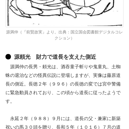
源満仲（『前賢故実』より。出典：国立国会図書館デジタルコレ
クション）
源頼光 財力で道長を支えた側近
源満仲の長男・頼光は、酒吞童子斬りや鬼童丸、土蜘
蛛の退治などの怪異伝説に登場しますが、実像は藤原道
長の側近。長徳２年（９９６）の長徳の変では宮中警備
に緊急動員されており、この頃から道長に従ったようで
す。
永延２年（９８８）９月には、道長の父・兼家に新築
祝いの馬３０頭を贈り、長和５年（１０１６）７月の道