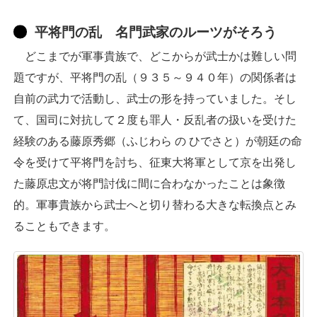
平将門の乱 名門武家のルーツがそろう
どこまでが軍事貴族で、どこからが武士かは難しい問
題ですが、平将門の乱（９３５～９４０年）の関係者は
自前の武力で活動し、武士の形を持っていました。そし
て、国司に対抗して２度も罪人・反乱者の扱いを受けた
経験のある藤原秀郷（ふじわら の ひでさと）が朝廷の命
令を受けて平将門を討ち、征東大将軍として京を出発し
た藤原忠文が将門討伐に間に合わなかったことは象徴
的。軍事貴族から武士へと切り替わる大きな転換点とみ
ることもできます。