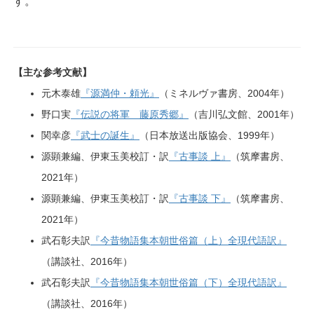
す。
【主な参考文献】
元木泰雄
『源満仲・頼光』
（ミネルヴァ書房、2004年）
野口実
『伝説の将軍 藤原秀郷』
（吉川弘文館、2001年）
関幸彦
『武士の誕生』
（日本放送出版協会、1999年）
源顕兼編、伊東玉美校訂・訳
『古事談 上』
（筑摩書房、
2021年）
源顕兼編、伊東玉美校訂・訳
『古事談 下』
（筑摩書房、
2021年）
武石彰夫訳
『今昔物語集本朝世俗篇（上）全現代語訳』
（講談社、2016年）
武石彰夫訳
『今昔物語集本朝世俗篇（下）全現代語訳』
（講談社、2016年）