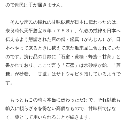
ので庶民は手が届きません。
そんな庶民の憧れの甘味砂糖が日本に伝わったのは、
奈良時代天平勝宝５年（７５３）、仏教の戒律を日本へ
伝えるよう懇請された唐の僧・鑑真（がんじん）が、日
本へやって来るときに携えて来た舶来品に含まれていた
のです。携行品の目録に「石蜜・蔗糖・蜂蜜・甘蔗」と
書かれており、ここで言う「石蜜」は氷砂糖か飴、「蔗
糖」が砂糖、「甘蔗」はサトウキビを指しているようで
す。
もっともこの時も本当に伝わっただけで、それ以後も
輸入に頼らざるを得ない高価なもので、甘味料ではな
く、薬として用いられることが続きます。