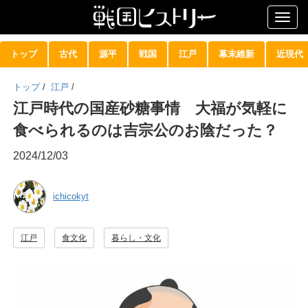
Togg
navig
トップ
古代
源平
戦国
江戸
幕末維新
近現代
トップ
/
江戸
/
江戸時代の国産砂糖事情 大福が気軽に
食べられるのは吉宗公のお陰だった？
2024/12/03
ichicokyt
江戸
食文化
暮らし・文化