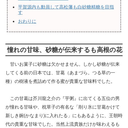
平賀源内も動員して高松藩も白砂糖精糖を目指
す
おわりに
憧れの甘味、砂糖が伝来するも高根の花
甘いお菓子に砂糖は欠かせません。しかし砂糖が伝来
してくる前の日本では、甘葛（あまづら。つる草の一
種）の樹液を煮詰めて作る蜜が貴重な甘味料でした。
この甘葛は芥川龍之介の『芋粥』に出てくる五位の男
が憧れる甘味や、枕草子の有名な「削り氷に甘葛かけて
新しき鋺(かなまり)に入れたる」にもあるように、王朝時
代の貴重な甘味でした。当然上流貴族だけが味わえるも