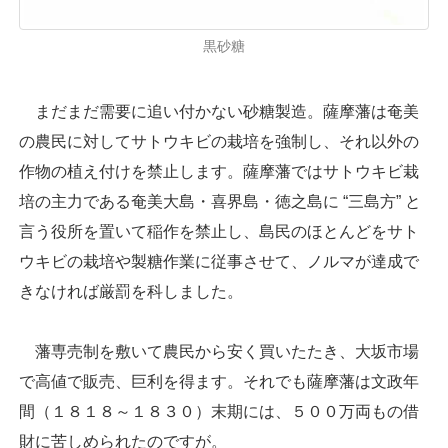
黒砂糖
まだまだ需要に追い付かない砂糖製造。薩摩藩は奄美
の農民に対してサトウキビの栽培を強制し、それ以外の
作物の植え付けを禁止します。薩摩藩ではサトウキビ栽
培の主力である奄美大島・喜界島・徳之島に “三島方” と
言う役所を置いて稲作を禁止し、島民のほとんどをサト
ウキビの栽培や製糖作業に従事させて、ノルマが達成で
きなければ厳罰を科しました。
藩専売制を敷いて農民から安く買いたたき、大坂市場
で高値で販売、巨利を得ます。それでも薩摩藩は文政年
間（１８１８～１８３０）末期には、５００万両もの借
財に苦しめられたのですが。