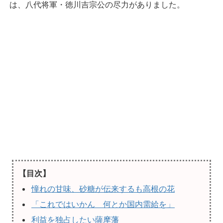
は、八代将軍・徳川吉宗公の尽力がありました。
【目次】
憧れの甘味、砂糖が伝来するも高根の花
「これではいかん 何とか国内需給を」
利益を独占したい薩摩藩