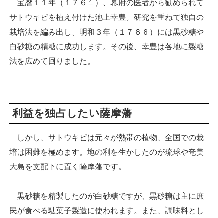
宝暦１１年（１７６１）、幕府の医者から勧められて
サトウキビを植え付けた池上幸豊。研究を重ねて独自の
栽培法を編み出し、明和３年（１７６６）には黒砂糖や
白砂糖の精糖に成功します。その後、幸豊は各地に製糖
法を広めて回りました。
利益を独占したい薩摩藩
しかし、サトウキビは元々が熱帯の植物、全国での栽
培は困難を極めます。地の利を生かしたのが琉球や奄美
大島を支配下に置く薩摩藩です。
黒砂糖を精製したのが白砂糖ですが、黒砂糖は主に庶
民が食べる駄菓子製造に使われます。また、調味料とし