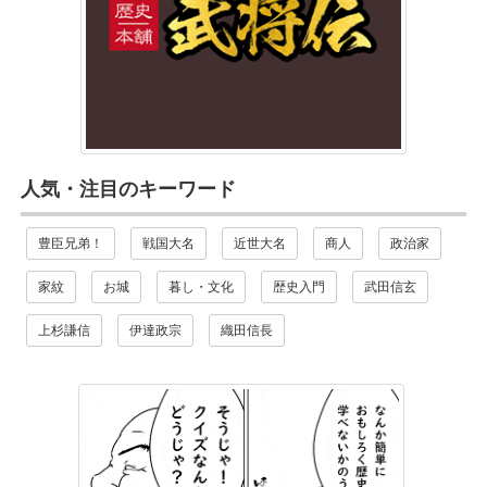
人気・注目のキーワード
豊臣兄弟！
戦国大名
近世大名
商人
政治家
家紋
お城
暮し・文化
歴史入門
武田信玄
上杉謙信
伊達政宗
織田信長