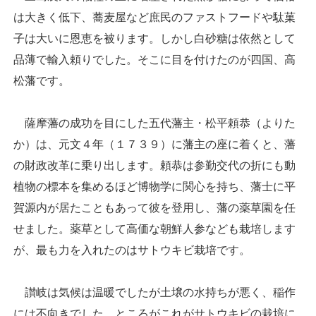
は大きく低下、蕎麦屋など庶民のファストフードや駄菓
子は大いに恩恵を被ります。しかし白砂糖は依然として
品薄で輸入頼りでした。そこに目を付けたのが四国、高
松藩です。
薩摩藩の成功を目にした五代藩主・松平頼恭（よりた
か）は、元文４年（１７３９）に藩主の座に着くと、藩
の財政改革に乗り出します。頼恭は参勤交代の折にも動
植物の標本を集めるほど博物学に関心を持ち、藩士に平
賀源内が居たこともあって彼を登用し、藩の薬草園を任
せました。薬草として高価な朝鮮人参なども栽培します
が、最も力を入れたのはサトウキビ栽培です。
讃岐は気候は温暖でしたが土壌の水持ちが悪く、稲作
には不向きでした。ところがこれがサトウキビの栽培に