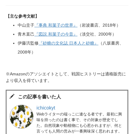
【主な参考文献】
中山圭子
『事典 和菓子の世界』
（岩波書店、2018年）
青木直己
『図説 和菓子の今昔』
（淡交社、2000年）
伊藤汎監修
『砂糖の文化誌 日本人と砂糖』
（八坂書房、
2008年）
※Amazonのアソシエイトとして、戦国ヒストリーは適格販売に
より収入を得ています。
この記事を書いた人
ichicokyt
Webライターの端っこに連なる者です。最初に興
味を持ったのは書く事で、その対象が歴史でし
た。自然現象や動植物にも心惹かれますが、何と
言っても人間の営みが一番興味深く思われます。