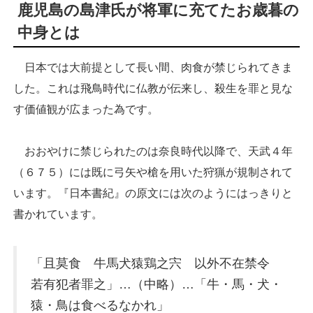
鹿児島の島津氏が将軍に充てたお歳暮の
中身とは
日本では大前提として長い間、肉食が禁じられてきま
した。これは飛鳥時代に仏教が伝来し、殺生を罪と見な
す価値観が広まった為です。
おおやけに禁じられたのは奈良時代以降で、天武４年
（６７５）には既に弓矢や槍を用いた狩猟が規制されて
います。『日本書紀』の原文には次のようにはっきりと
書かれています。
「且莫食 牛馬犬猿鶏之宍 以外不在禁令
若有犯者罪之」…（中略）…「牛・馬・犬・
猿・鳥は食べるなかれ」