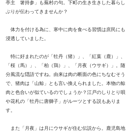
亭主 箸持参」も蕪村の句。下町の生き生きした暮らし
ぶりが伝わってきませんか？
体力を付ける為に、寒中に肉を食べる習慣は庶民にも
浸透していました。
特に好まれたのが「牡丹（猪）」、「紅葉（鹿）」、
「桜（馬）」、「柏（鶏）」、「月夜（ウサギ）」。随
分風流な隠語ですね。由来は肉の断面の色にちなむそう
で、猪肉は「山鯨」とも言い換えられました。本物の鯨
肉と色合いが似ているのでしょうか？江戸のしりとり唄
や花札の「牡丹に唐獅子」がルーツとする説もありま
す。
また「月夜」は月にウサギが住む伝説から。鹿児島地