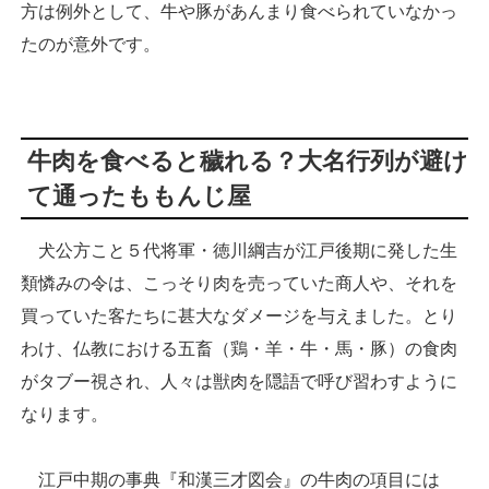
方は例外として、牛や豚があんまり食べられていなかっ
たのが意外です。
牛肉を食べると穢れる？大名行列が避け
て通ったももんじ屋
犬公方こと５代将軍・徳川綱吉が江戸後期に発した生
類憐みの令は、こっそり肉を売っていた商人や、それを
買っていた客たちに甚大なダメージを与えました。とり
わけ、仏教における五畜（鶏・羊・牛・馬・豚）の食肉
がタブー視され、人々は獣肉を隠語で呼び習わすように
なります。
江戸中期の事典『和漢三才図会』の牛肉の項目には