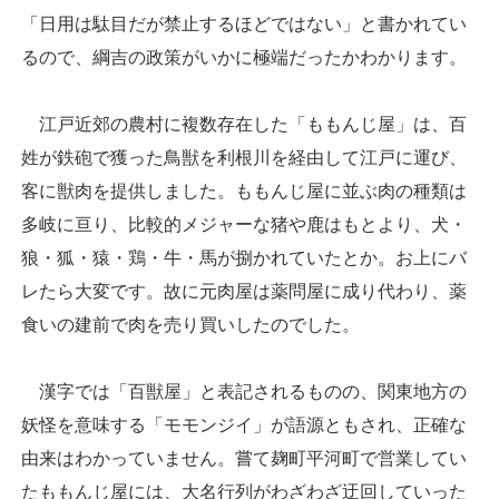
「日用は駄目だが禁止するほどではない」と書かれてい
るので、綱吉の政策がいかに極端だったかわかります。
江戸近郊の農村に複数存在した「ももんじ屋」は、百
姓が鉄砲で獲った鳥獣を利根川を経由して江戸に運び、
客に獣肉を提供しました。ももんじ屋に並ぶ肉の種類は
多岐に亘り、比較的メジャーな猪や鹿はもとより、犬・
狼・狐・猿・鶏・牛・馬が捌かれていたとか。お上にバ
レたら大変です。故に元肉屋は薬問屋に成り代わり、薬
食いの建前で肉を売り買いしたのでした。
漢字では「百獣屋」と表記されるものの、関東地方の
妖怪を意味する「モモンジイ」が語源ともされ、正確な
由来はわかっていません。嘗て麹町平河町で営業してい
たももんじ屋には、大名行列がわざわざ迂回していった