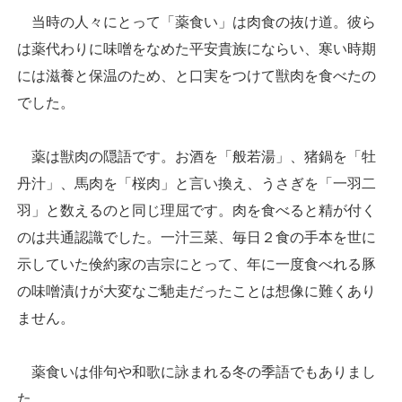
当時の人々にとって「薬食い」は肉食の抜け道。彼ら
は薬代わりに味噌をなめた平安貴族にならい、寒い時期
には滋養と保温のため、と口実をつけて獣肉を食べたの
でした。
薬は獣肉の隠語です。お酒を「般若湯」、猪鍋を「牡
丹汁」、馬肉を「桜肉」と言い換え、うさぎを「一羽二
羽」と数えるのと同じ理屈です。肉を食べると精が付く
のは共通認識でした。一汁三菜、毎日２食の手本を世に
示していた倹約家の吉宗にとって、年に一度食べれる豚
の味噌漬けが大変なご馳走だったことは想像に難くあり
ません。
薬食いは俳句や和歌に詠まれる冬の季語でもありまし
た。