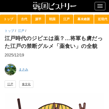
Togg
navig
トップ
古代
源平
戦国
江戸
幕末維新
近現代
トップ
/
江戸
/
江戸時代のジビエは薬？…将軍も虜だっ
た江戸の禁断グルメ「薬食い」の全貌
2025/12/19
まさみ
江戸
食文化