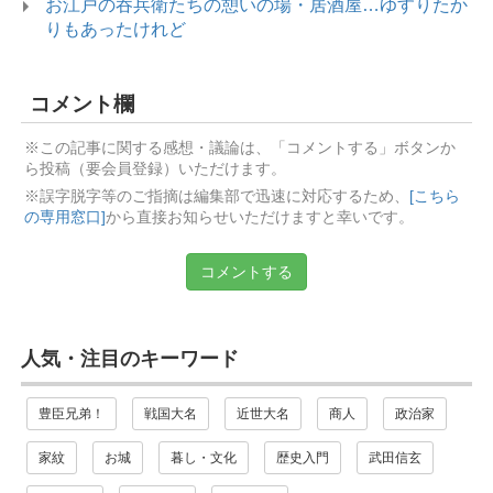
お江戸の吞兵衛たちの憩いの場・居酒屋…ゆすりたか
りもあったけれど
コメント欄
※この記事に関する感想・議論は、「コメントする」ボタンか
ら投稿（要会員登録）いただけます。
※誤字脱字等のご指摘は編集部で迅速に対応するため、
[こちら
の専用窓口]
から直接お知らせいただけますと幸いです。
コメントする
人気・注目のキーワード
豊臣兄弟！
戦国大名
近世大名
商人
政治家
家紋
お城
暮し・文化
歴史入門
武田信玄