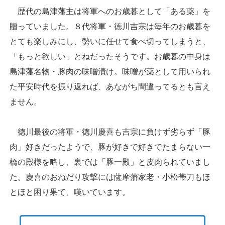
歴代の島津藩主は将軍へのお歳暮として「ある薬」を
贈っていました。８代将軍・徳川吉宗は毎年のお歳暮を
とても楽しみにし、勢いに任せて食べ切ってしまうと、
「もっと欲しい」とねだったそうです。お歳暮の中身は
島津藩名物・豚肉の味噌漬け。味噌が薬として用いられ
た平安時代を振り返れば、あながち間違ってるとも言え
ません。
徳川最後の将軍・徳川慶喜も吉宗に負けず劣らず「豚
肉」好きだったようで、豚が好きで好きでたまらない一
橋の殿様を略し、裏では「豚一殿」と皮肉られていまし
た。慶喜のおねだり攻撃には薩摩藩家老・小松帯刀もほ
とほと困り果て、嘆いています。