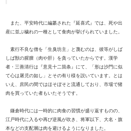
また、平安時代に編纂された『延喜式』では、死や出
産に並ぶ穢れの一種として食肉が挙げられていました。
素行不良な僧を「生臭坊主」と蔑むのは、彼等がしば
しば獣の腥膻（肉や肝）を貪っていたからです。漢学
者・三善清行は『意見十二箇条』にて、「形は沙門に似
て心は屠児の如し」とその有り様を説いています。とは
いえ、庶民の間ではほそぼそと流通しており、市場で猪
肉を買っていた者もいたそうです。
鎌倉時代には一時的に肉食の習慣が盛り返すものの、
江戸時代に入るや再び逆風が吹き、将軍以下、大名・旗
本などの支配層は肉を避けるようになりました。