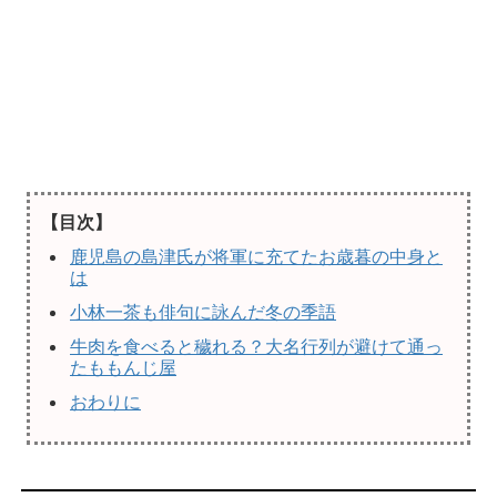
【目次】
鹿児島の島津氏が将軍に充てたお歳暮の中身と
は
小林一茶も俳句に詠んだ冬の季語
牛肉を食べると穢れる？大名行列が避けて通っ
たももんじ屋
おわりに