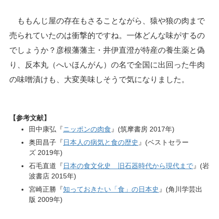
ももんじ屋の存在もさることながら、猿や狼の肉まで
売られていたのは衝撃的ですね。一体どんな味がするの
でしょうか？彦根藩藩主・井伊直澄が特産の養生薬と偽
り、反本丸（へいほんがん）の名で全国に出回った牛肉
の味噌漬けも、大変美味しそうで気になりました。
【参考文献】
田中康弘『
ニッポンの肉食
』(筑摩書房 2017年)
奥田昌子『
日本人の病気と食の歴史
』(ベストセラー
ズ 2019年)
石毛直道『
日本の食文化史 旧石器時代から現代まで
』(岩
波書店 2015年)
宮崎正勝『
知っておきたい「食」の日本史
』(角川学芸出
版 2009年)