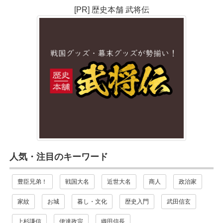
[PR] 歴史本舗 武将伝
人気・注目のキーワード
豊臣兄弟！
戦国大名
近世大名
商人
政治家
家紋
お城
暮し・文化
歴史入門
武田信玄
上杉謙信
伊達政宗
織田信長