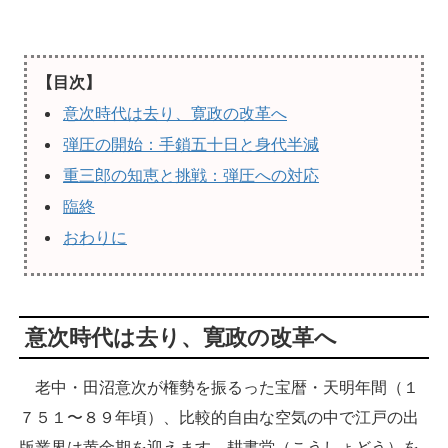
【目次】
意次時代は去り、寛政の改革へ
弾圧の開始：手鎖五十日と身代半減
重三郎の知恵と挑戦：弾圧への対応
臨終
おわりに
意次時代は去り、寛政の改革へ
老中・田沼意次が権勢を振るった宝暦・天明年間（１
７５１〜８９年頃）、比較的自由な空気の中で江戸の出
版業界は黄金期を迎えます。耕書堂（こうしょどう）を