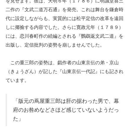
を見せます。彼は、天明６年（１７８６）に明誠堂喜三
二作の『文武二道万石通』を発売。これは舞台を鎌倉時
代に設定しながらも、実質的には松平定信の改革を遠回
しに揶揄する内容でした。さらに寛政元年（１７８９）
には、恋川春町作の続編とされる『鸚鵡返文武二道』を
出版し、定信批判の姿勢を崩しませんでした。
この重三郎の姿勢は、戯作者の山東京伝の弟・京山
（きょうざん）が記した『山東京伝一代記』にも記され
ています。
「版元の蔦屋重三郎は肝の据わった男で、幕
府のお咎めなどさほど感じていないようだっ
た」