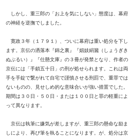
しかし、重三郎の「お上を気にしない」態度は、幕府
の神経を逆撫でしました。
寛政３年（１７９１）、ついに幕府は重い処分を下し
ます。京伝の洒落本『錦之裏』『娼妓絹籭（しょうぎき
ぬぶるい）』『仕懸文庫』の３冊が発禁となり、作者の
京伝には「手鎖五十日」の刑が処せられます。これは両
手を手錠で繋がれて自宅で謹慎させる刑罰で、重罪では
ないものの、見せしめ的な意味合いが強い措置でした。
期間は３０日・５０日・または１００日と罪の軽重によ
って異なります。
京伝は執筆に嫌気が差しますが、重三郎の懸命な励ま
しにより、再び筆を執ることになります。が、処分は京