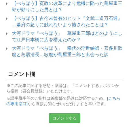
【べらぼう】寛政の改革により危機に陥った蔦屋重三
郎が頼りにした男とは？
【べらぼう】古今未曾有のヒット『文武二道万石通』
…幕府の怒りに触れないよう施されたことは？
大河ドラマ「べらぼう」 蔦屋重三郎はどのようにし
て江戸日本橋に店を構えたのか？
大河ドラマ「べらぼう」 稀代の浮世絵師・喜多川歌
麿と鳥居清長…歌麿が蔦屋重三郎と出会った訳
コメント欄
※この記事に関する感想・議論は、「コメントする」ボタンか
ら投稿（要会員登録）いただけます。
※誤字脱字等のご指摘は編集部で迅速に対応するため、
[こちら
の専用窓口]
から直接お知らせいただけますと幸いです。
コメントする