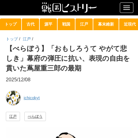
Togg
navig
トップ
古代
源平
戦国
江戸
幕末維新
近現代
トップ
/
江戸
/
【べらぼう】「おもしろうて やがて悲
しき」幕府の弾圧に抗い、表現の自由を
貫いた蔦屋重三郎の最期
2025/12/08
ichicokyt
江戸
べらぼう