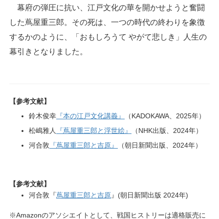
幕府の弾圧に抗い、江戸文化の華を開かせようと奮闘
した蔦屋重三郎。その死は、一つの時代の終わりを象徴
するかのように、「おもしろうて やがて悲しき」人生の
幕引きとなりました。
【参考文献】
鈴木俊幸
『本の江戸文化講義』
（KADOKAWA、2025年）
松嶋雅人
『蔦屋重三郎と浮世絵』
（NHK出版、2024年）
河合敦
『蔦屋重三郎と吉原』
（朝日新聞出版、2024年）
【参考文献】
河合敦『
蔦屋重三郎と吉原
』(朝日新聞出版 2024年)
※Amazonのアソシエイトとして、戦国ヒストリーは適格販売に