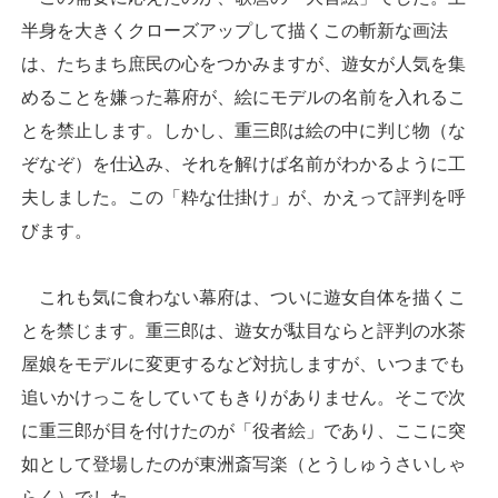
半身を大きくクローズアップして描くこの斬新な画法
は、たちまち庶民の心をつかみますが、遊女が人気を集
めることを嫌った幕府が、絵にモデルの名前を入れるこ
とを禁止します。しかし、重三郎は絵の中に判じ物（な
ぞなぞ）を仕込み、それを解けば名前がわかるように工
夫しました。この「粋な仕掛け」が、かえって評判を呼
びます。
これも気に食わない幕府は、ついに遊女自体を描くこ
とを禁じます。重三郎は、遊女が駄目ならと評判の水茶
屋娘をモデルに変更するなど対抗しますが、いつまでも
追いかけっこをしていてもきりがありません。そこで次
に重三郎が目を付けたのが「役者絵」であり、ここに突
如として登場したのが東洲斎写楽（とうしゅうさいしゃ
らく）でした。