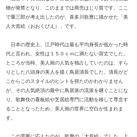
物が発禁となり、このままでは商売はじり貧です。ここ
で重三郎が考え出したのが、喜多川歌麿に描かせた「美
人大首絵（おおくびえ）」です。
日本の歴史上、江戸時代は最も平均身長が低かった時
代と言われ、女性は１５０ｃｍに満たない背丈でした。
ところが当時、美人画の人気を独占していたのは、すら
りとした八頭身の美人を描く鳥居清長でした。清長がど
こからこのスタイルのヒントを得たのかわかりません
が、その人気絶頂の最中に鳥居派の流派を継ぐことにな
り、歌舞伎の看板絵や芝居絵専門に活動を移して専念す
ることとなったため、美人画の世界に空白が生まれま
す。
この需要に応えたのが、歌麿の「大首絵」でした。上