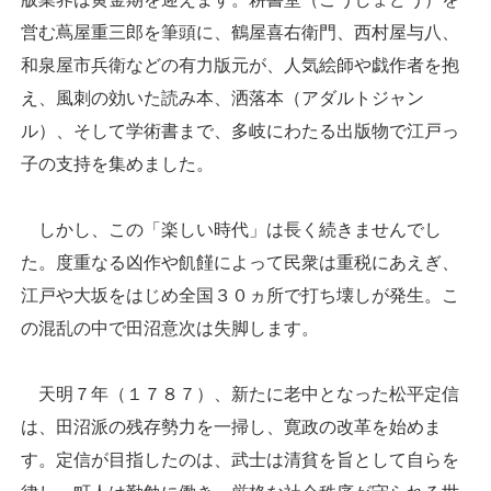
営む蔦屋重三郎を筆頭に、鶴屋喜右衛門、西村屋与八、
和泉屋市兵衛などの有力版元が、人気絵師や戯作者を抱
え、風刺の効いた読み本、洒落本（アダルトジャン
ル）、そして学術書まで、多岐にわたる出版物で江戸っ
子の支持を集めました。
しかし、この「楽しい時代」は長く続きませんでし
た。度重なる凶作や飢饉によって民衆は重税にあえぎ、
江戸や大坂をはじめ全国３０ヵ所で打ち壊しが発生。こ
の混乱の中で田沼意次は失脚します。
天明７年（１７８７）、新たに老中となった松平定信
は、田沼派の残存勢力を一掃し、寛政の改革を始めま
す。定信が目指したのは、武士は清貧を旨として自らを