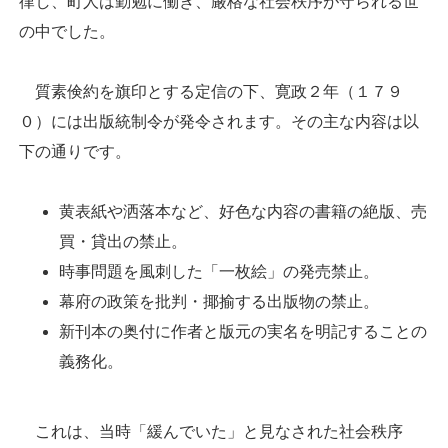
律し、町人は勤勉に働き、厳格な社会秩序が守られる世
の中でした。
質素倹約を旗印とする定信の下、寛政２年（１７９
０）には出版統制令が発令されます。その主な内容は以
下の通りです。
黄表紙や洒落本など、好色な内容の書籍の絶版、売
買・貸出の禁止。
時事問題を風刺した「一枚絵」の発売禁止。
幕府の政策を批判・揶揄する出版物の禁止。
新刊本の奥付に作者と版元の実名を明記することの
義務化。
これは、当時「緩んでいた」と見なされた社会秩序