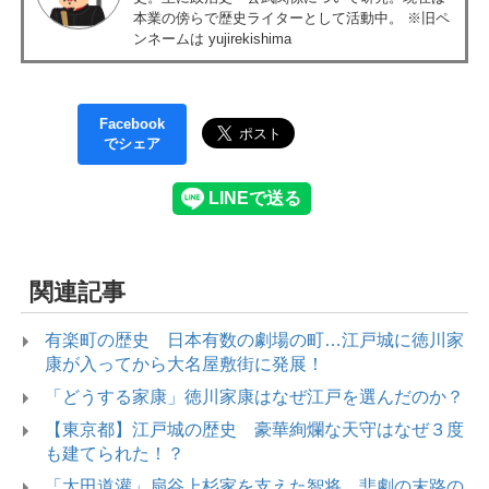
本業の傍らで歴史ライターとして活動中。 ※旧ペ
ンネームは yujirekishima
Facebook
でシェア
関連記事
有楽町の歴史 日本有数の劇場の町…江戸城に徳川家
康が入ってから大名屋敷街に発展！
「どうする家康」徳川家康はなぜ江戸を選んだのか？
【東京都】江戸城の歴史 豪華絢爛な天守はなぜ３度
も建てられた！？
「太田道灌」扇谷上杉家を支えた智将。悲劇の末路の