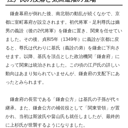
鎌倉幕府が倒れた後、南北朝の動乱が続くなかで、京
都に室町幕府が設立されます。初代将軍・足利尊氏は嫡
男の義詮（後の2代将軍）を鎌倉に置き、関東を任せてい
ました。その後、貞和5年（1349年）に義詮が京都に戻
ると、尊氏は代わりに基氏（義詮の弟）を鎌倉に下向さ
せます。以降、基氏を頂点とした政治機関「鎌倉府」に
よって関東は統治されました。この頃の江戸氏の詳しい
動向はあまり知られていませんが、鎌倉府の支配下にあ
ったとみられます。
鎌倉府の長官である「鎌倉公方」は基氏の子孫が代々
継承。また、鎌倉公方の補佐役として「関東管領」が置
かれ、当初は斯波氏や畠山氏も就任しましたが、最終的
に上杉氏が世襲するようになりました。