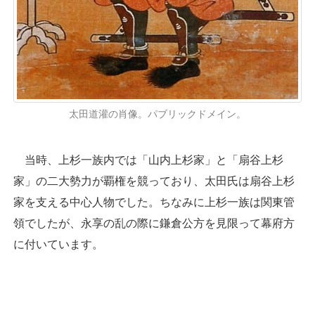
太田道灌の肖像。パブリックドメイン。
当時、上杉一族内では「山内上杉家」と「扇谷上杉
家」の二大勢力が覇権を競っており、太田氏は扇谷上杉
家を支える中心人物でした。ちなみに上杉一族は関東管
領でしたが、永享の乱の際に鎌倉公方を見限って幕府方
に付いています。