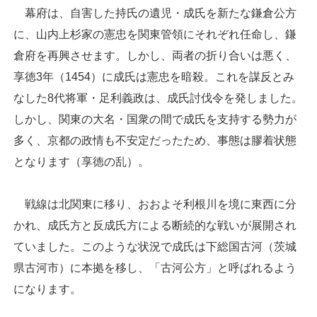
幕府は、自害した持氏の遺児・成氏を新たな鎌倉公方
に、山内上杉家の憲忠を関東管領にそれぞれ任命し、鎌
倉府を再興させます。しかし、両者の折り合いは悪く、
享徳3年（1454）に成氏は憲忠を暗殺。これを謀反とみ
なした8代将軍・足利義政は、成氏討伐令を発しました。
しかし、関東の大名・国衆の間で成氏を支持する勢力が
多く、京都の政情も不安定だったため、事態は膠着状態
となります（享徳の乱）。
戦線は北関東に移り、おおよそ利根川を境に東西に分
かれ、成氏方と反成氏方による断続的な戦いが展開され
ていました。このような状況で成氏は下総国古河（茨城
県古河市）に本拠を移し、「古河公方」と呼ばれるよう
になります。