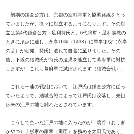
初期の鎌倉公方は、京都の室町将軍と協調路線をとっ
ていましたが、徐々に対立するようになります。その対
立は第4代鎌倉公方・足利持氏と、6代将軍・足利義教の
ときに頂点に達し、永享10年（1438）に軍事衝突（永享
の乱）が勃発。持氏は敗れて自害に至りました。その
後、下総の結城氏が持氏の遺児を擁立して幕府軍に対抗
しますが、これも幕府軍に滅ぼされます（結城合戦）。
これら一連の戦乱において、江戸氏は鎌倉公方に従っ
ていたようで、結城合戦によって江戸氏は没落し、先祖
伝来の江戸の地も離れたとされています。
こうして空いた江戸の地に入ったのが、扇谷（おうぎ
がやつ）上杉家の家宰（重臣）を務める太田氏であり、