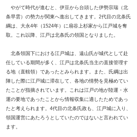
やがて時代が進むと、伊豆から台頭した伊勢宗瑞（北
条早雲）の勢力が関東へ進出してきます。2代目の北条氏
綱は、大永4年（1524年）に扇谷上杉家から江戸城を奪
取。これ以降、江戸は北条氏の領国となりました。
北条領国下における江戸城は、遠山氏が城代として赴
任している期間が多く、江戸は北条氏当主の直接管理す
る地（直轄領）であったとみられます。また、氏綱は出
陣した際に江戸城に滞在して、各地の情勢を見極めてい
たことが指摘されています。これは江戸の地が陸運・水
運の要地であったことから情報収集に適したためであっ
たと考えられます。4代目の北条氏政も、江戸城に入り、
領国運営にあたろうとしていたのではないと言われてい
ます。