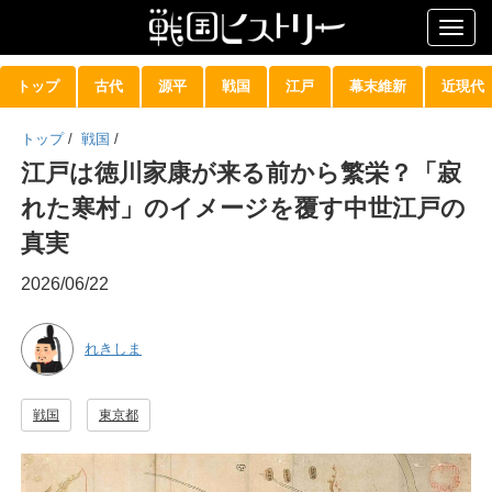
Togg
navig
トップ
古代
源平
戦国
江戸
幕末維新
近現代
トップ
/
戦国
/
江戸は徳川家康が来る前から繁栄？「寂
れた寒村」のイメージを覆す中世江戸の
真実
2026/06/22
れきしま
戦国
東京都