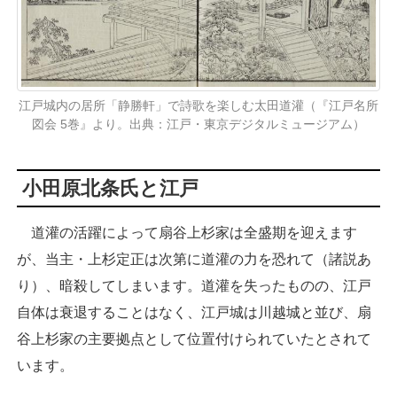
江戸城内の居所「静勝軒」で詩歌を楽しむ太田道灌（『江戸名所
図会 5巻』より。出典：江戸・東京デジタルミュージアム）
小田原北条氏と江戸
道灌の活躍によって扇谷上杉家は全盛期を迎えます
が、当主・上杉定正は次第に道灌の力を恐れて（諸説あ
り）、暗殺してしまいます。道灌を失ったものの、江戸
自体は衰退することはなく、江戸城は川越城と並び、扇
谷上杉家の主要拠点として位置付けられていたとされて
います。