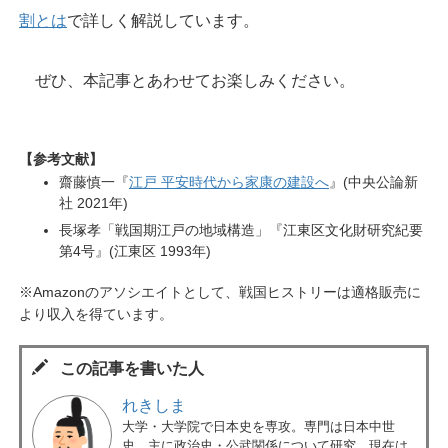
割とは
で詳しく解説しています。
ぜひ、本記事とあわせてお楽しみください。
【参考文献】
齋藤慎一『
江戸 平安時代から家康の建設へ
』(中央公論新
社 2021年)
長塚孝「戦国期江戸の地域構造」『江東区文化財研究紀要
第4号』(江東区 1993年)
※Amazonのアソシエイトとして、戦国ヒストリーは適格販売に
より収入を得ています。
この記事を書いた人
れきしま
大学・大学院で日本史を専攻。専門は日本中世
史。主に政治史・公武関係について研究。現在は