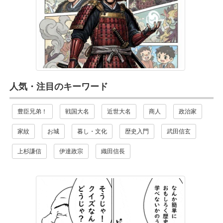
人気・注目のキーワード
豊臣兄弟！
戦国大名
近世大名
商人
政治家
家紋
お城
暮し・文化
歴史入門
武田信玄
上杉謙信
伊達政宗
織田信長