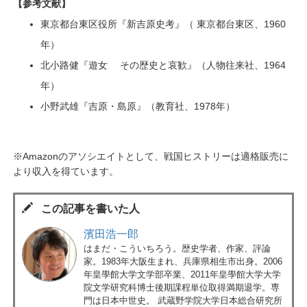
【参考文献】
東京都台東区役所『新吉原史考』（ 東京都台東区、1960
年）
北小路健『遊女 その歴史と哀歓』（人物往来社、1964
年）
小野武雄『吉原・島原』（教育社、1978年）
※Amazonのアソシエイトとして、戦国ヒストリーは適格販売に
より収入を得ています。
この記事を書いた人
濱田浩一郎
はまだ・こういちろう。歴史学者、作家、評論
家。1983年大阪生まれ、兵庫県相生市出身。2006
年皇學館大学文学部卒業、2011年皇學館大学大学
院文学研究科博士後期課程単位取得満期退学。専
門は日本中世史。 武蔵野学院大学日本総合研究所