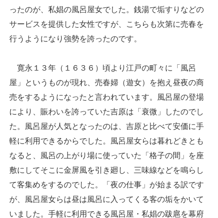
ったのが、私娼の風呂屋女でした。銭湯で垢すりなどの
サービスを提供した女性ですが、こちらも次第に売春を
行うようになり強勢を誇ったのです。
寛永１３年（１６３６）頃より江戸の町々に「風呂
屋」というものが現れ、売春婦（遊女）を抱え昼夜の商
売をするようになったと言われています。風呂屋の登場
により、賑わいを誇っていた吉原は「衰微」したのでし
た。風呂屋が人気となったのは、吉原と比べて安価に手
軽に利用できるからでした。風呂屋女らは暮れどきとも
なると、風呂の上がり場に使っていた「格子の間」を座
敷にしてそこに金屏風を引き廻し、三味線などを鳴らし
て客集めをするのでした。「夜の仕事」が始まる訳です
が、風呂屋女らは昼は風呂に入ってくる客の垢をかいて
いました。手軽に利用できる風呂屋・私娼の跋扈を幕府