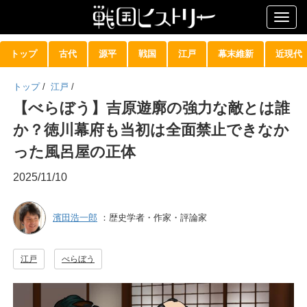
Togg
navig
トップ
古代
源平
戦国
江戸
幕末維新
近現代
トップ
/
江戸
/
【べらぼう】吉原遊廓の強力な敵とは誰
か？徳川幕府も当初は全面禁止できなか
った風呂屋の正体
2025/11/10
濱田浩一郎
：歴史学者・作家・評論家
江戸
べらぼう