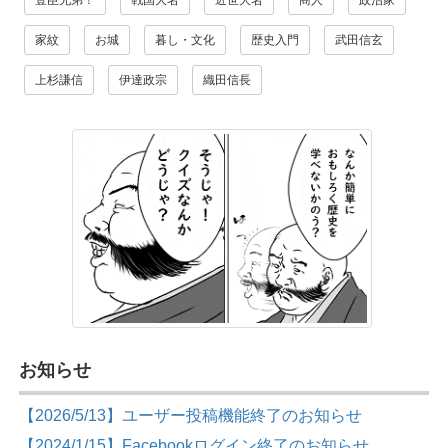
家紋
お城
暮し・文化
歴史入門
武田信玄
上杉謙信
伊達政宗
織田信長
お知らせ
【2026/5/13】ユーザー投稿機能終了のお知らせ
【2024/1/15】Facebookログイン終了のお知らせ