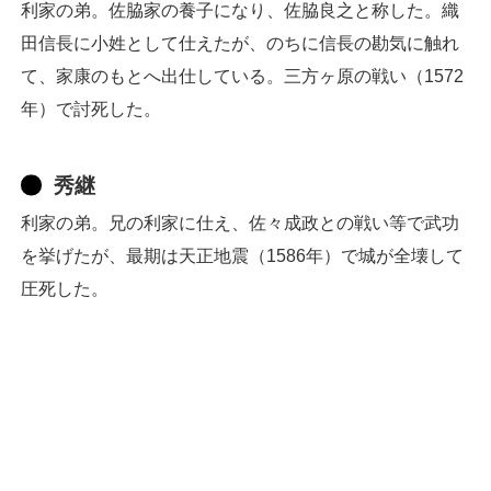
利家の弟。佐脇家の養子になり、佐脇良之と称した。織
田信長に小姓として仕えたが、のちに信長の勘気に触れ
て、家康のもとへ出仕している。三方ヶ原の戦い（1572
年）で討死した。
秀継
利家の弟。兄の利家に仕え、佐々成政との戦い等で武功
を挙げたが、最期は天正地震（1586年）で城が全壊して
圧死した。