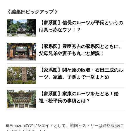
《 編集部ピックアップ 》
【家系図】信長のルーツが平氏というの
は真っ赤なウソ！？
【家系図】豊臣秀吉の家系図とともに、
父母兄弟や妻子も丸ごと解説！
【家系図】関ケ原の敗者・石田三成のル
ーツ、家族、子孫まで一挙まとめ
【家系図】家康のルーツをたどる！始
祖・松平氏の事績とは？
※Amazonのアソシエイトとして、戦国ヒストリーは適格販売に