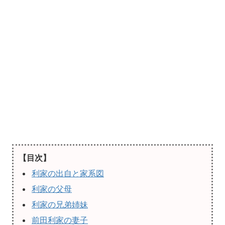
【目次】
利家の出自と家系図
利家の父母
利家の兄弟姉妹
前田利家の妻子