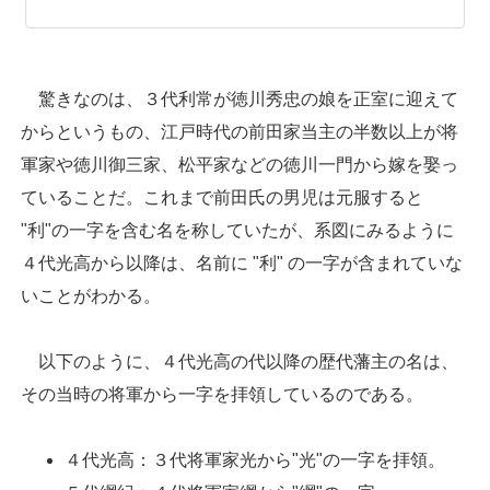
驚きなのは、３代利常が徳川秀忠の娘を正室に迎えて
からというもの、江戸時代の前田家当主の半数以上が将
軍家や徳川御三家、松平家などの徳川一門から嫁を娶っ
ていることだ。これまで前田氏の男児は元服すると
"利"の一字を含む名を称していたが、系図にみるように
４代光高から以降は、名前に "利" の一字が含まれていな
いことがわかる。
以下のように、４代光高の代以降の歴代藩主の名は、
その当時の将軍から一字を拝領しているのである。
４代光高：３代将軍家光から"光"の一字を拝領。