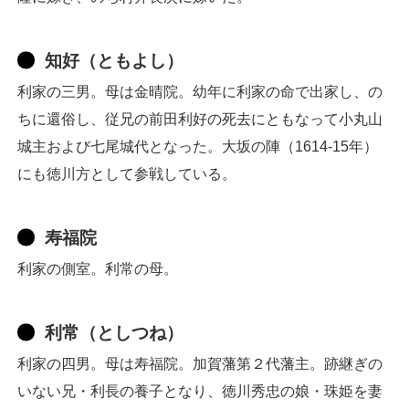
知好（ともよし）
利家の三男。母は金晴院。幼年に利家の命で出家し、の
ちに還俗し、従兄の前田利好の死去にともなって小丸山
城主および七尾城代となった。大坂の陣（1614-15年）
にも徳川方として参戦している。
寿福院
利家の側室。利常の母。
利常（としつね）
利家の四男。母は寿福院。加賀藩第２代藩主。跡継ぎの
いない兄・利長の養子となり、徳川秀忠の娘・珠姫を妻