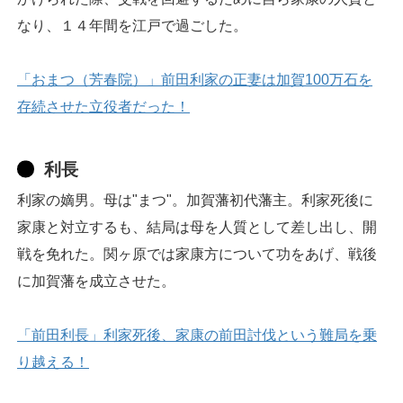
なり、１４年間を江戸で過ごした。
「おまつ（芳春院）」前田利家の正妻は加賀100万石を
存続させた立役者だった！
利長
利家の嫡男。母は"まつ"。加賀藩初代藩主。利家死後に
家康と対立するも、結局は母を人質として差し出し、開
戦を免れた。関ヶ原では家康方について功をあげ、戦後
に加賀藩を成立させた。
「前田利長」利家死後、家康の前田討伐という難局を乗
り越える！