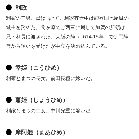
利政
利家の二男。母は"まつ"。利家存命中は能登国七尾城の
城主を務めた。関ヶ原では西軍に属して加賀の所領は
兄・利長に渡された。大阪の陣（1614-15年）では両陣
営から誘いを受けたが中立を決め込んでいる。
幸姫（こうひめ）
利家とまつの長女。前田長種に嫁いだ。
蕭姫（しょうひめ）
利家とまつの二女。中川光重に嫁いだ。
摩阿姫（まあひめ）