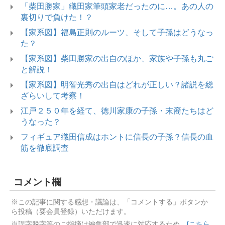
「柴田勝家」織田家筆頭家老だったのに…。あの人の
裏切りで負けた！？
【家系図】福島正則のルーツ、そして子孫はどうなっ
た？
【家系図】柴田勝家の出自のほか、家族や子孫も丸ご
と解説！
【家系図】明智光秀の出自はどれが正しい？諸説を総
ざらいして考察！
江戸２５０年を経て、徳川家康の子孫・末裔たちはど
うなった？
フィギュア織田信成はホントに信長の子孫？信長の血
筋を徹底調査
コメント欄
※この記事に関する感想・議論は、「コメントする」ボタンか
ら投稿（要会員登録）いただけます。
※誤字脱字等のご指摘は編集部で迅速に対応するため、
[こちら