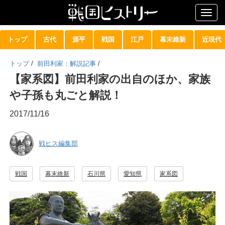
Togg
navig
トップ
古代
源平
戦国
江戸
幕末維新
近現代
トップ
/
前田利家：解説記事
/
【家系図】前田利家の出自のほか、家族
や子孫も丸ごと解説！
2017/11/16
戦ヒス編集部
戦国
幕末維新
石川県
愛知県
家系図