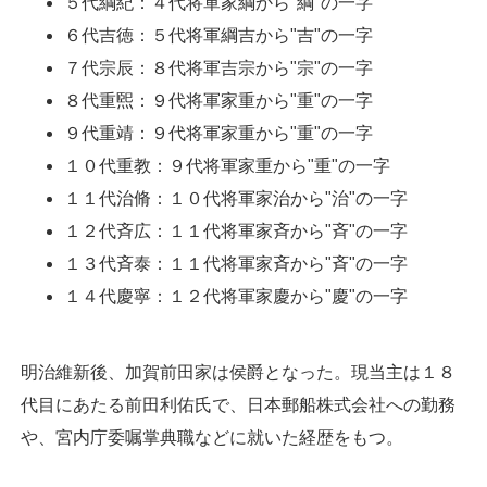
５代綱紀：４代将軍家綱から"綱"の一字
６代吉徳：５代将軍綱吉から"吉"の一字
７代宗辰：８代将軍吉宗から"宗"の一字
８代重煕：９代将軍家重から"重"の一字
９代重靖：９代将軍家重から"重"の一字
１０代重教：９代将軍家重から"重"の一字
１１代治脩：１０代将軍家治から"治"の一字
１２代斉広：１１代将軍家斉から"斉"の一字
１３代斉泰：１１代将軍家斉から"斉"の一字
１４代慶寧：１２代将軍家慶から"慶"の一字
明治維新後、加賀前田家は侯爵となった。現当主は１８
代目にあたる前田利佑氏で、日本郵船株式会社への勤務
や、宮内庁委嘱掌典職などに就いた経歴をもつ。