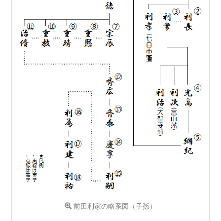
前田利家の略系図（子孫）