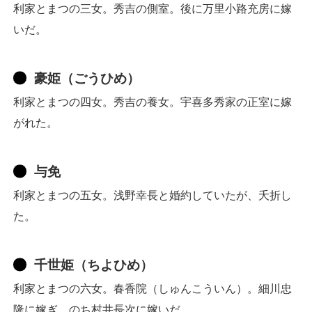
利家とまつの三女。秀吉の側室。後に万里小路充房に嫁
いだ。
豪姫（ごうひめ）
利家とまつの四女。秀吉の養女。宇喜多秀家の正室に嫁
がれた。
与免
利家とまつの五女。浅野幸長と婚約していたが、夭折し
た。
千世姫（ちよひめ）
利家とまつの六女。春香院（しゅんこういん）。細川忠
隆に嫁ぎ、のち村井長次に嫁いだ。