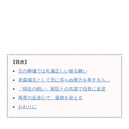
【目次】
父の葬儀では礼儀正しい振る舞い
末森城主として兄に劣らぬ権力を有するも…
「稲生の戦い」家臣との共謀で信長に反逆
再度の反逆心で、最期を迎える
おわりに