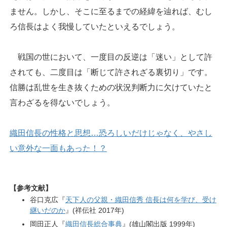
ません。しかし、そこに至るまでの経緯を辿れば、むし
ろ信長はよく我慢していたといえるでしょう。
戦国の世において、一度目の反逆は「迷い」として許
されても、二度目は「断じて許されざる裏切り」です。
信勝は乱世を生き抜くための状況判断力に欠けていたと
言わざるを得ないでしょう。
織田信長の性格と思想…恐ろしいだけじゃなく、やさし
い意外な一面もあった！？
【参考文献】
谷口克広『
天下人の父親・織田信秀 信長は何を学び、受け
継いだのか
』(祥伝社 2017年)
岡田正人『
織田信長総合事典
』(雄山閣出版 1999年)