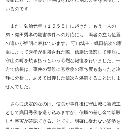
藤家に対し、信長と信勝はそれぞれ別の人物を保護して
いるのです。
また、弘治元年（１５５５）に起きた、もう一人の
弟・織田秀孝の殺害事件への対応にも、両者の立ち位置
の違いが鮮明に表れています。 守山城主・織田信次の家
臣によって秀孝が射殺された際、信勝は激怒して即座に
守山の町を焼き払うという苛烈な報復を行いました。一
方で信長は、事件の背景に秀孝側の落ち度もあったと冷
静に分析し、あえて出奔した信次を処罰することはしま
せんでした。
さらに決定的なのは、信長が事件後に守山城に新城主
として織田秀俊を送り込みますが、信勝の差し金で暗殺
した事実が確認できることです。明確に従わない姿勢を