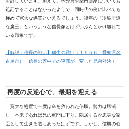
を許しています。加えて、林秀貞や柴田勝家についても
処罰することはなかったようで、同時代の例に比べても
極めて寛大な処置といえるでしょう。後年の「冷酷非道
な魔王」というような信長像とはずいぶんとかけ離れて
いる印象です。
【解説：信長の戦い】稲生の戦い（１５５６、愛知県名
古屋市） 信長の家中での評価が一変した兄弟対決！
再度の反逆心で、最期を迎える
寛大な処置で一度は命を救われた信勝。勢力は壊滅
し、本来であれば兄の軍門に下り、隠居するか忠実な家
臣として生きる道もあったはずです。しかし、信勝の心