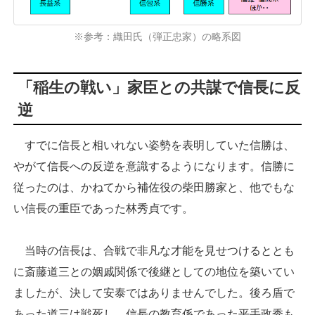
※参考：織田氏（弾正忠家）の略系図
「稲生の戦い」家臣との共謀で信長に反
逆
すでに信長と相いれない姿勢を表明していた信勝は、
やがて信長への反逆を意識するようになります。信勝に
従ったのは、かねてから補佐役の柴田勝家と、他でもな
い信長の重臣であった林秀貞です。
当時の信長は、合戦で非凡な才能を見せつけるととも
に斎藤道三との姻戚関係で後継としての地位を築いてい
ましたが、決して安泰ではありませんでした。後ろ盾で
あった道三は戦死し、信長の教育係であった平手政秀も