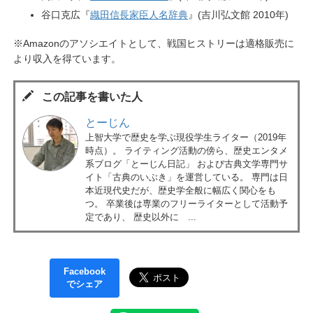
谷口克広『
織田信長家臣人名辞典
』(吉川弘文館 2010年)
※Amazonのアソシエイトとして、戦国ヒストリーは適格販売に
より収入を得ています。
この記事を書いた人
とーじん
上智大学で歴史を学ぶ現役学生ライター（2019年
時点）。 ライティング活動の傍ら、歴史エンタメ
系ブログ「とーじん日記」 および古典文学専門サ
イト「古典のいぶき」を運営している。 専門は日
本近現代史だが、歴史学全般に幅広く関心をも
つ。 卒業後は専業のフリーライターとして活動予
定であり、 歴史以外に ...
Facebook
でシェア