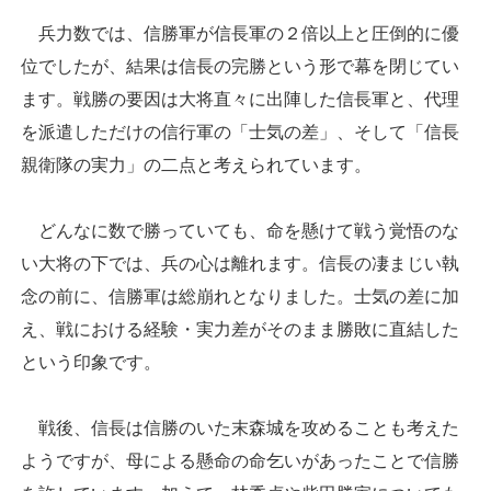
兵力数では、信勝軍が信長軍の２倍以上と圧倒的に優
位でしたが、結果は信長の完勝という形で幕を閉じてい
ます。戦勝の要因は大将直々に出陣した信長軍と、代理
を派遣しただけの信行軍の「士気の差」、そして「信長
親衛隊の実力」の二点と考えられています。
どんなに数で勝っていても、命を懸けて戦う覚悟のな
い大将の下では、兵の心は離れます。信長の凄まじい執
念の前に、信勝軍は総崩れとなりました。士気の差に加
え、戦における経験・実力差がそのまま勝敗に直結した
という印象です。
戦後、信長は信勝のいた末森城を攻めることも考えた
ようですが、母による懸命の命乞いがあったことで信勝