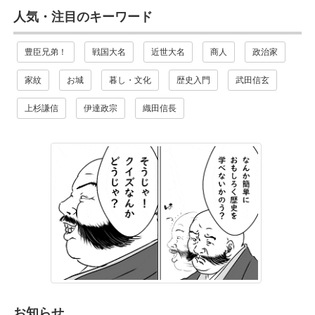
人気・注目のキーワード
豊臣兄弟！
戦国大名
近世大名
商人
政治家
家紋
お城
暮し・文化
歴史入門
武田信玄
上杉謙信
伊達政宗
織田信長
お知らせ