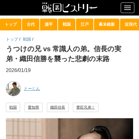
Togg
navig
トップ
古代
源平
戦国
江戸
幕末維新
近現代
トップ
/
戦国
/
うつけの兄 vs 常識人の弟。信長の実
弟・織田信勝を襲った悲劇の末路
2026/01/19
とーじん
戦国
愛知県
織田信長
豊臣兄弟！