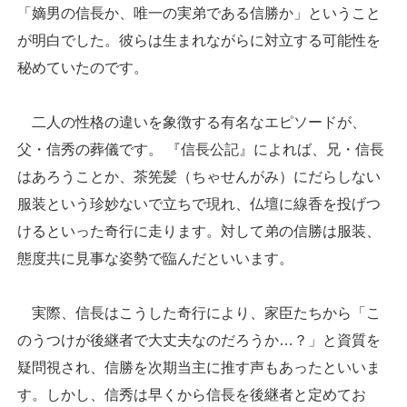
「嫡男の信長か、唯一の実弟である信勝か」ということ
が明白でした。彼らは生まれながらに対立する可能性を
秘めていたのです。
二人の性格の違いを象徴する有名なエピソードが、
父・信秀の葬儀です。 『信長公記』によれば、兄・信長
はあろうことか、茶筅髪（ちゃせんがみ）にだらしない
服装という珍妙ないで立ちで現れ、仏壇に線香を投げつ
けるといった奇行に走ります。対して弟の信勝は服装、
態度共に見事な姿勢で臨んだといいます。
実際、信長はこうした奇行により、家臣たちから「こ
のうつけが後継者で大丈夫なのだろうか…？」と資質を
疑問視され、信勝を次期当主に推す声もあったといいま
す。しかし、信秀は早くから信長を後継者と定めてお